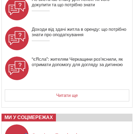
14:02
На Черкащині намолотили перший мільйон тонн
докупити та що потрібно знати
зерна нового врожаю
Доходи від здачі житла в оренду: що потрібно
знати про оподаткування
“єЯсла”: жителям Черкащини роз’яснили, як
отримати допомогу для догляду за дитиною
Читати ще
МИ У СОЦМЕРЕЖАХ