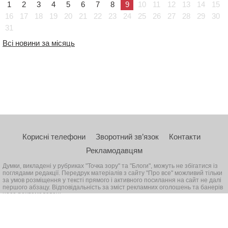
1
2
3
4
5
6
7
8
9
10
11
12
13
14
15
16
17
18
19
20
21
22
23
24
25
26
27
28
29
30
31
Всі новини за місяць
Корисні телефони
Зворотний зв’язок
Контакти
Рекламодавцям
Думки, викладені у рубриках "Точка зору" та "Блоги", можуть не збігатися із
поглядами редакції. Передрук матеріалів з сайту "Про все" можливий тільки
за умов розміщення у тексті прямого і активного посилання на сайт не далі
першого абзацу. Відповідальність за зміст рекламних оголошень та банерів
несе рекламодавець
© 2026, Всі права захищені