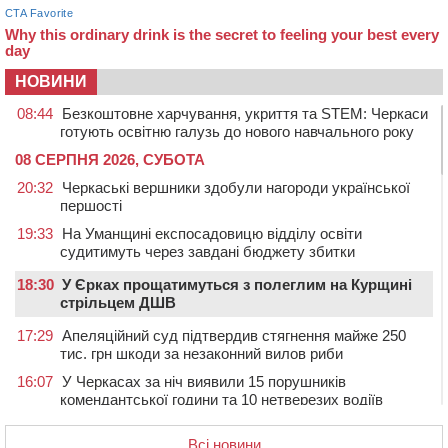
НОВИНИ
08:44
Безкоштовне харчування, укриття та STEM: Черкаси
готують освітню галузь до нового навчального року
08 СЕРПНЯ 2026, СУБОТА
20:32
Черкаські вершники здобули нагороди української
першості
19:33
На Уманщині експосадовицю відділу освіти
судитимуть через завдані бюджету збитки
18:30
У Єрках прощатимуться з полеглим на Курщині
стрільцем ДШВ
17:29
Апеляційний суд підтвердив стягнення майже 250
тис. грн шкоди за незаконний вилов риби
16:07
У Черкасах за ніч виявили 15 порушників
комендантської години та 10 нетверезих водіїв
15:12
На Золотоніщині водійка збила пішохода, який
Всі новини
перебігав дорогу