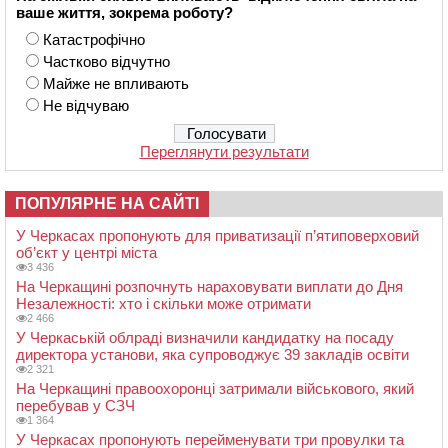
ваше життя, зокрема роботу?
Катастрофічно
Частково відчутно
Майже не впливають
Не відчуваю
Переглянути результати
ПОПУЛЯРНЕ НА САЙТІ
У Черкасах пропонують для приватизації п’ятиповерховий
об’єкт у центрі міста
3 436
На Черкащині розпочнуть нараховувати виплати до Дня
Незалежності: хто і скільки може отримати
2 466
У Черкаській облраді визначили кандидатку на посаду
директора установи, яка супроводжує 39 закладів освіти
2 321
На Черкащині правоохоронці затримали військового, який
перебував у СЗЧ
1 364
У Черкасах пропонують перейменувати три провулки та