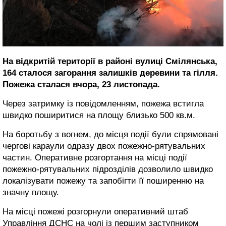
На відкритій території в районі вулиці Смілянська,
164 сталося загорання залишків деревини та гілля.
Пожежа сталася вчора, 23 листопада.
Через затримку із повідомленням, пожежа встигла
швидко поширитися на площу близько 500 кв.м.
На боротьбу з вогнем, до місця події були спрямовані
чергові караули одразу двох пожежно-рятувальних
частин. Оперативне розгортання на місці події
пожежно-рятувальних підрозділів дозволило швидко
локалізувати пожежу та запобігти її поширенню на
значну площу.
На місці пожежі розгорнули оперативний штаб
Управління ДСНС на чолі із першим заступником