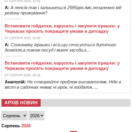
07 СЕРПНЯ 2026, 10:56
А:
А пенсія так і залишиться 2595грн./міс.незалежно від
регіону проживання?
Встановити гойдалки, карусель і закупити іграшки: у
Черкасах просять покращити умови в дитсадку
07 СЕРПНЯ 2026, 10:09
А:
Споконвіку іграшки і все,що стосується дитячого
дозвілля,а також-посуд і миючі засоби,к...
Встановити гойдалки, карусель і закупити іграшки: у
Черкасах просять покращити умови в дитсадку
07 СЕРПНЯ 2026, 09:36
Анатолій:
Не створюйте проблем вихователям. Ніде в
місті в садочках немає ні гірок, ні гойдалок, ...
АРХІВ НОВИН
Серпень
2026