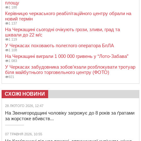
площу
1 188
Керівницю черкаського реабілітаційного центру обрали на
новий термін
1 137
На Черкащині сьогодні очікують грози, зливи, град та
шквали до 22 м/с
1 119
У Черкасах поховають полеглого оператора БпЛА
1 108
На Черкащині виграли 1 000 000 гривень у “Лото-Забава”
1 083
У Черкасах забудовника зобов’язали розблокувати тротуар
біля майбутнього торговельного центру (ФОТО)
921
СХОЖІ НОВИНИ
28 ЛЮТОГО 2026, 12:47
На Звенигородщині чоловіку загрожує до 8 років за ґратами
за жорстоке вбивств...
07 ТРАВНЯ 2026, 10:55