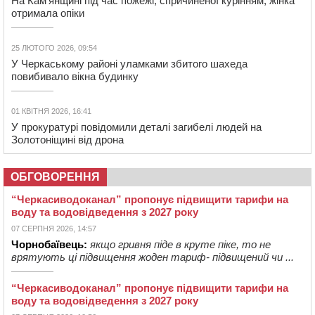
На Кам’янщині під час пожежі, спричиненої курінням, жінка
отримала опіки
25 ЛЮТОГО 2026, 09:54
У Черкаському районі уламками збитого шахеда
повибивало вікна будинку
01 КВІТНЯ 2026, 16:41
У прокуратурі повідомили деталі загибелі людей на
Золотоніщині від дрона
ОБГОВОРЕННЯ
“Черкасиводоканал” пропонує підвищити тарифи на
воду та водовідведення з 2027 року
07 СЕРПНЯ 2026, 14:57
Чорнобаївець:
якщо гривня піде в круте піке, то не
врятують ці підвищення жоден тариф- підвищений чи ...
“Черкасиводоканал” пропонує підвищити тарифи на
воду та водовідведення з 2027 року