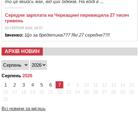
то це якийсь жах, від цих їздюків. На вїзді в ...
Середня зарплата на Черкащині перевищила 27 тисяч
гривень
03 СЕРПНЯ 2026, 18:37
Івченко:
Що за бредятина??? Які 27 середня??!!
АРХІВ НОВИН
Серпень
2026
1
2
3
4
5
6
7
8
9
10
11
12
13
14
15
16
17
18
19
20
21
22
23
24
25
26
27
28
29
30
31
Всі новини за місяць