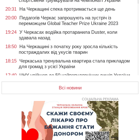
спортсмени тріумфували на чемпіонаті України
20:31
На Черкащині спека протримається ще день
20:00
Педагогів Черкас запрошують на зустріч із
переможцем Global Teacher Prize Ukraine 2023
19:24
У Черкасах водійка протаранила Duster, коли
здавала назад
18:50
На Черкащині з початку року зросла кількість
постраждалих від укусів тварин
18:15
Черкаська тренувальна квартира стала прикладом
для громад з усієї України
17:40
ЧНУ увійшов до 50 найпопулярніших вишів України
серед вступників
Всі новини
17:07
На Хімселищі у Черкасах облаштували новий
контейнерний майданчик
СОЦІАЛЬНА РЕКЛАМА
16:32
Без розтину грудної клітки: у Черкасах 75-річній
пацієнтці замінили аортальний клапан
16:00
У Черкаському онкоцентрі встановили сонячну
електростанцію за понад пів мільйона гривень
15:30
У Київській області прощаються з полеглим на