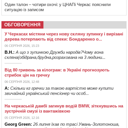
Один талон – чотири охочі: у ЦНАПі Черкас пояснили
ситуацію із записом
ОБГОВОРЕННЯ
У Черкасах містяни через нову скляну зупинку і вирізані
дерева потерпають від спеки: Бондаренко о...
06 СЕРПНЯ 2026, 15:23
В.Н.:
А що з зупинкою Дружби народів?Чому вона
скляна(обідрана,брудна,розрахована на 3 людини...
Від 80 гривень за кілограм: в Україні прогнозують
стрибок цін на гречку
06 СЕРПНЯ 2026, 12:48
А:
Скільки кг гречки за такою вартістю може купити
звичайний український пенсіонер чи особ...
На черкаській дамбі загинув водій BMW, зіткнувшись на
зустрічній смузі із вантажівкою
05 СЕРПНЯ 2026, 12:16
Georg Green:
26 липня їхав по трасі Умань-Золотоноша,