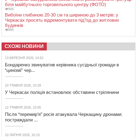
біля майбутнього торговельного центру (ФОТО)
906
Вибоїни глибиною 20-30 см та шириною до 3 метрів: у
Черкасах просять відремонтувати під’їзд до житлових
будинків
885
СХОЖІ НОВИНИ
13 БЕРЕЗНЯ 2026, 14:52
Бондаренко звинуватив керівника сусідньої громади в
“цинізмі” чер...
10 ТРАВНЯ 2026, 10:28
У Черкасах поліція встановлює обставини стрілянини
12 ТРАВНЯ 2026, 10:05
Після “перемир’я” росія атакувала Черкащину дронами:
постраждали ...
10 ЛИПНЯ 2026, 10:15