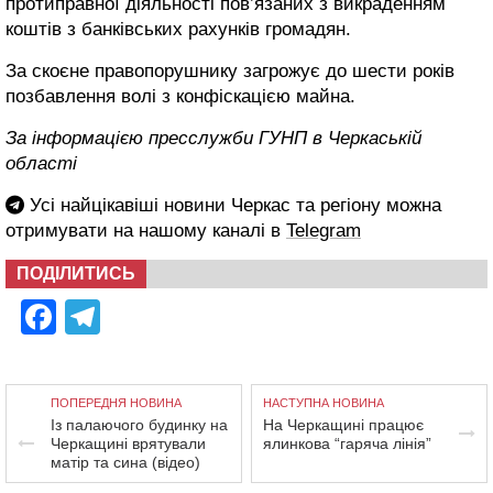
протиправної діяльності пов’язаних з викраденням
коштів з банківських рахунків громадян.
За скоєне правопорушнику загрожує до шести років
позбавлення волі з конфіскацією майна.
За інформацією пресслужби ГУНП в Черкаській
області
Усі найцікавіші новини Черкас та регіону можна
отримувати на нашому каналі в
Telegram
ПОДІЛИТИСЬ
Facebook
Telegram
ПОПЕРЕДНЯ НОВИНА
НАСТУПНА НОВИНА
Із палаючого будинку на
На Черкащині працює
Черкащині врятували
ялинкова “гаряча лінія”
матір та сина (відео)