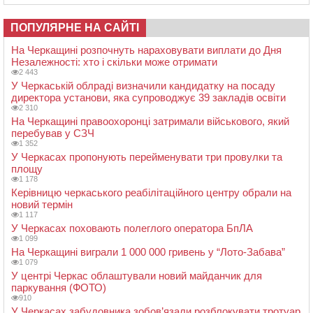
ПОПУЛЯРНЕ НА САЙТІ
На Черкащині розпочнуть нараховувати виплати до Дня
Незалежності: хто і скільки може отримати
2 443
У Черкаській облраді визначили кандидатку на посаду
директора установи, яка супроводжує 39 закладів освіти
2 310
На Черкащині правоохоронці затримали військового, який
перебував у СЗЧ
1 352
У Черкасах пропонують перейменувати три провулки та
площу
1 178
Керівницю черкаського реабілітаційного центру обрали на
новий термін
1 117
У Черкасах поховають полеглого оператора БпЛА
1 099
На Черкащині виграли 1 000 000 гривень у “Лото-Забава”
1 079
У центрі Черкас облаштували новий майданчик для
паркування (ФОТО)
910
У Черкасах забудовника зобов’язали розблокувати тротуар