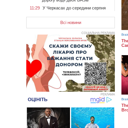
11:29
У Черкасах до середини серпня
обмежать рух транспорту на трьох
вулицях
Всі новини
10:54
На Черкащині кількість укриттів
збільшилась уп’ятеро з початку
СОЦІАЛЬНА РЕКЛАМА
повномасштабної війни
10:15
У Черкасах водій Audi Q5
спричинив аварію, не пропустивши
інший кросовер
09:42
“Черкасиводоканал” пропонує
підвищити тарифи на воду та
водовідведення з 2027 року
09:08
Встановити гойдалки, карусель і
закупити іграшки: у Черкасах
просять покращити умови в
РЕКЛАМА
дитсадку
08:22
“На щиті” у Чорнобаївську
громаду повертається полеглий
біля Кліщіївки воїн