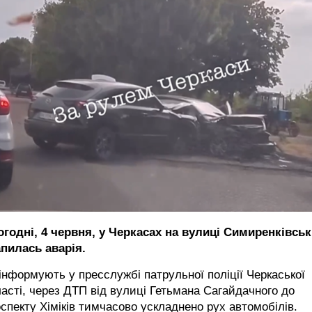
огодні, 4 червня, у Черкасах на вулиці Симиренківськ
апилась аварія.
інформують у пресслужбі патрульної поліції Черкаської
асті, через ДТП від вулиці Гетьмана Сагайдачного до
спекту Хіміків тимчасово ускладнено рух автомобілів.