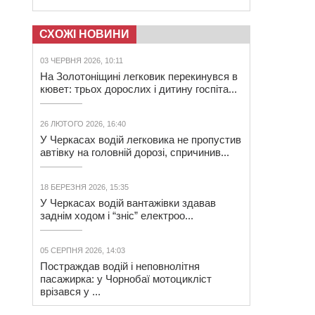
СХОЖІ НОВИНИ
03 ЧЕРВНЯ 2026, 10:11
На Золотоніщині легковик перекинувся в
кювет: трьох дорослих і дитину госпіта...
26 ЛЮТОГО 2026, 16:40
У Черкасах водій легковика не пропустив
автівку на головній дорозі, спричинив...
18 БЕРЕЗНЯ 2026, 15:35
У Черкасах водій вантажівки здавав
заднім ходом і “зніс” електроо...
05 СЕРПНЯ 2026, 14:03
Постраждав водій і неповнолітня
пасажирка: у Чорнобаї мотоцикліст
врізався у ...