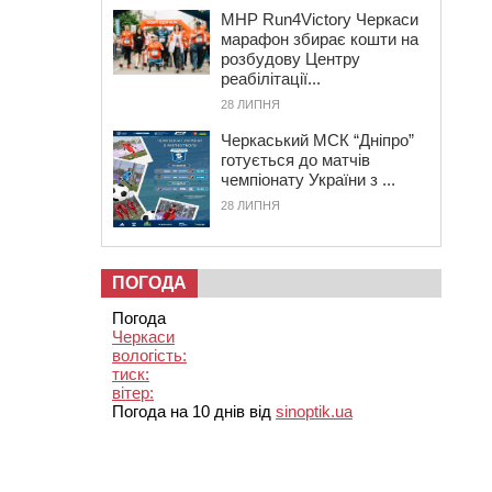
MHP Run4Victory Черкаси
марафон збирає кошти на
розбудову Центру
реабілітації...
28 ЛИПНЯ
Черкаський МСК “Дніпро”
готується до матчів
чемпіонату України з ...
28 ЛИПНЯ
ПОГОДА
Погода
Черкаси
вологість:
тиск:
вітер:
Погода на 10 днів від
sinoptik.ua