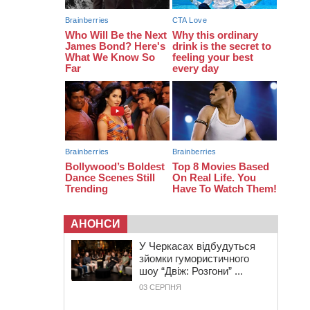
07:30
Понад 968 мільйонів гривень
земельного податку сплатили на
Черкащині
06 СЕРПНЯ 2026, ЧЕТВЕР
21:13
Вісім медалей, з яких чотири
золоті: черкаські спортсмени
тріумфували на чемпіонаті України
АНОНСИ
У Черкасах відбудуться
зйомки гумористичного
шоу “Двіж: Розгони” ...
03 СЕРПНЯ