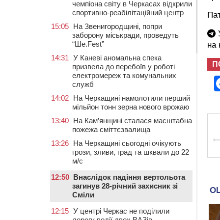
чемпіона світу в Черкасах відкрили
спортивно-реабілітаційний центр
Пат
15:05
На Звенигородщині, попри
У
заборону міськради, проведуть
“Ше.Fest”
на
14:31
У Каневі аномальна спека
П
призвела до перебоїв у роботі
електромереж та комунальних
служб
14:02
На Черкащині намолотили перший
мільйон тонн зерна нового врожаю
13:40
На Кам’янщині сталася масштабна
пожежа сміттєзвалища
13:26
На Черкащині сьогодні очікують
грози, зливи, град та шквали до 22
м/с
12:50
Внаслідок падіння вертольота
загинув 28-річний захисник зі
Сміли
12:15
У центрі Черкас не поділили
дорогу водії двох ВАЗів