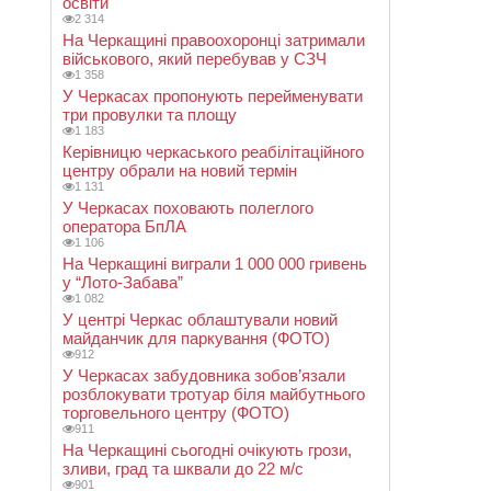
освіти
2 314
На Черкащині правоохоронці затримали
військового, який перебував у СЗЧ
1 358
У Черкасах пропонують перейменувати
три провулки та площу
1 183
Керівницю черкаського реабілітаційного
центру обрали на новий термін
1 131
У Черкасах поховають полеглого
оператора БпЛА
1 106
На Черкащині виграли 1 000 000 гривень
у “Лото-Забава”
1 082
У центрі Черкас облаштували новий
майданчик для паркування (ФОТО)
912
У Черкасах забудовника зобов’язали
розблокувати тротуар біля майбутнього
торговельного центру (ФОТО)
911
На Черкащині сьогодні очікують грози,
зливи, град та шквали до 22 м/с
901