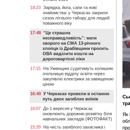
18:23
Зарядка, йога, сапи та нові
знайомства: у Черкасах закрили
сезон літнього табору для людей
поважного віку
17:48
“Це страшна
несправедливість”: мати
хворого на СМА 13-річного
хлопця із Драбівщини просить
ОВА виділити кошти на
дороговартісні ліки
17:15
На Уманщині судитимуть колишню
очільницю відділу освіти через
закупівлю електрики за завищеною
ціною
16:40
У Черкасах провели в останню
Сь
путь двох загиблих воїнів
тр
16:07
До 1 вересня у Черкасах
оновлюють дорожню розмітку біля
Як 
навчальних закладів (ФОТОФАКТ)
обл
15:39
На честь загиблого захисника і
про