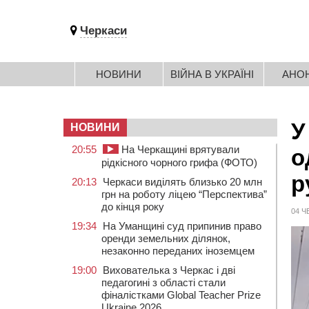
Черкаси
НОВИНИ
ВІЙНА В УКРАЇНІ
АНО
У
НОВИНИ
20:55
На Черкащині врятували
о
рідкісного чорного грифа (ФОТО)
р
20:13
Черкаси виділять близько 20 млн
грн на роботу ліцею “Перспектива”
до кінця року
04 Ч
19:34
На Уманщині суд припинив право
оренди земельних ділянок,
незаконно переданих іноземцем
19:00
Вихователька з Черкас і дві
педагогині з області стали
фіналістками Global Teacher Prize
Ukraine 2026