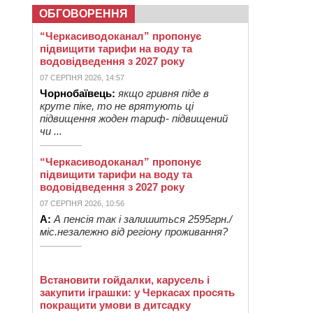
ОБГОВОРЕННЯ
“Черкасиводоканал” пропонує
підвищити тарифи на воду та
водовідведення з 2027 року
07 СЕРПНЯ 2026, 14:57
Чорнобаївець:
якщо гривня піде в
круте піке, то не врятують ці
підвищення жоден тариф- підвищений
чи ...
“Черкасиводоканал” пропонує
підвищити тарифи на воду та
водовідведення з 2027 року
07 СЕРПНЯ 2026, 10:56
А:
А пенсія так і залишиться 2595грн./
міс.незалежно від регіону проживання?
Встановити гойдалки, карусель і
закупити іграшки: у Черкасах просять
покращити умови в дитсадку