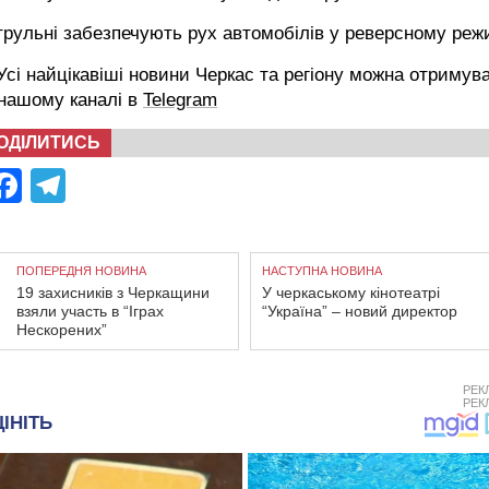
рульні забезпечують рух автомобілів у реверсному реж
сі найцікавіші новини Черкас та регіону можна отримув
 нашому каналі в
Telegram
ОДІЛИТИСЬ
Facebook
Telegram
ПОПЕРЕДНЯ НОВИНА
НАСТУПНА НОВИНА
19 захисників з Черкащини
У черкаському кінотеатрі
взяли участь в “Іграх
“Україна” – новий директор
Нескорених”
РЕК
РЕК