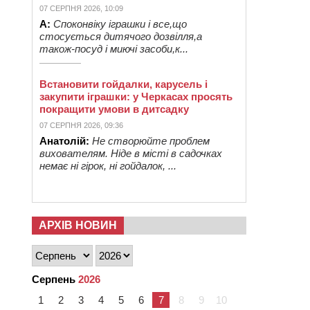
07 СЕРПНЯ 2026, 10:09
А:
Споконвіку іграшки і все,що
стосується дитячого дозвілля,а
також-посуд і миючі засоби,к...
Встановити гойдалки, карусель і
закупити іграшки: у Черкасах просять
покращити умови в дитсадку
07 СЕРПНЯ 2026, 09:36
Анатолій:
Не створюйте проблем
вихователям. Ніде в місті в садочках
немає ні гірок, ні гойдалок, ...
АРХІВ НОВИН
Серпень
2026
1
2
3
4
5
6
7
8
9
10