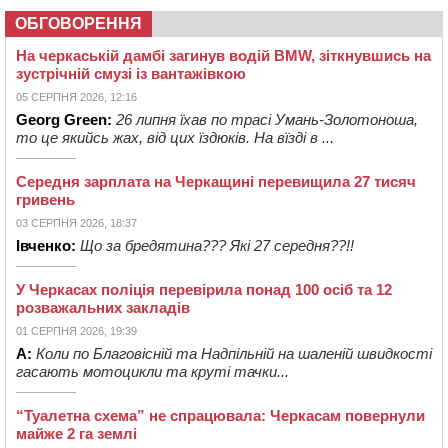
ОБГОВОРЕННЯ
На черкаській дамбі загинув водій BMW, зіткнувшись на
зустрічній смузі із вантажівкою
05 СЕРПНЯ 2026, 12:16
Georg Green:
26 липня їхав по трасі Умань-Золотоноша,
то це якийсь жах, від цих їздюків. На вїзді в ...
Середня зарплата на Черкащині перевищила 27 тисяч
гривень
03 СЕРПНЯ 2026, 18:37
Івченко:
Що за бредятина??? Які 27 середня??!!
У Черкасах поліція перевірила понад 100 осіб та 12
розважальних закладів
01 СЕРПНЯ 2026, 19:39
А:
Коли по Благовісній та Надпільній на шаленій швидкості
гасають мотоцикли та круті тачки...
“Туалетна схема” не спрацювала: Черкасам повернули
майже 2 га землі