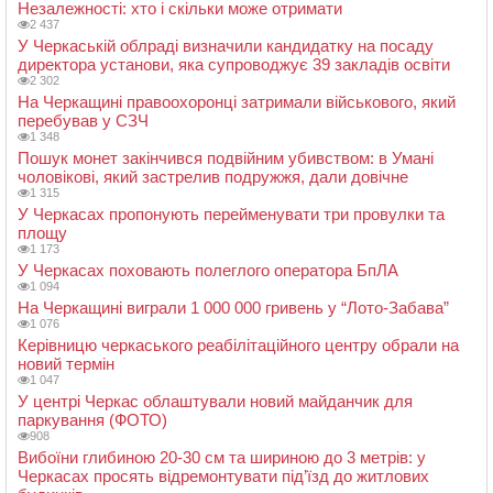
Незалежності: хто і скільки може отримати
2 437
У Черкаській облраді визначили кандидатку на посаду
директора установи, яка супроводжує 39 закладів освіти
2 302
На Черкащині правоохоронці затримали військового, який
перебував у СЗЧ
1 348
Пошук монет закінчився подвійним убивством: в Умані
чоловікові, який застрелив подружжя, дали довічне
1 315
У Черкасах пропонують перейменувати три провулки та
площу
1 173
У Черкасах поховають полеглого оператора БпЛА
1 094
На Черкащині виграли 1 000 000 гривень у “Лото-Забава”
1 076
Керівницю черкаського реабілітаційного центру обрали на
новий термін
1 047
У центрі Черкас облаштували новий майданчик для
паркування (ФОТО)
908
Вибоїни глибиною 20-30 см та шириною до 3 метрів: у
Черкасах просять відремонтувати під’їзд до житлових