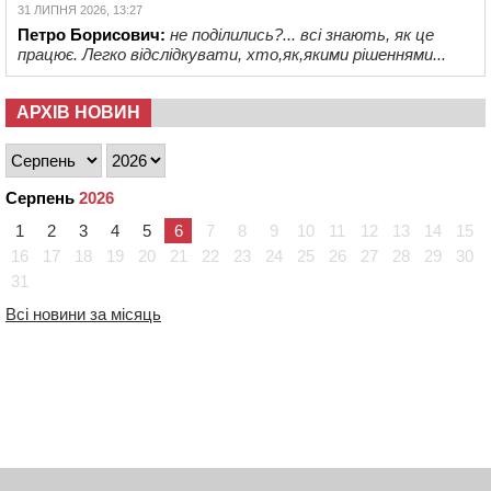
31 ЛИПНЯ 2026, 13:27
Петро Борисович:
не поділились?... всі знають, як це
працює. Легко відслідкувати, хто,як,якими рішеннями...
АРХІВ НОВИН
Серпень
2026
1
2
3
4
5
6
7
8
9
10
11
12
13
14
15
16
17
18
19
20
21
22
23
24
25
26
27
28
29
30
31
Всі новини за місяць