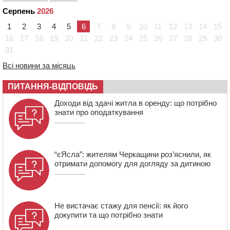
обрали на новий термін
Серпень
2026
08:11
Вчителька зі Сміли увійшла до півфіналу Global
1
2
3
4
5
6
7
8
9
10
11
12
13
14
15
Teacher Prize Ukraine 2026
16
17
18
19
20
21
22
23
24
25
26
27
28
29
30
07:29
По 5 тисяч гривень на підготовку до школи: як
31
оформити “Пакунок школяра”
Всі новини за місяць
04 СЕРПНЯ 2026, ВІВТОРОК
20:54
На Черкащині очікують пік спеки
ПИТАННЯ-ВІДПОВІДЬ
20:13
Черкащина здобула вісім медалей на чемпіонаті
Доходи від здачі житла в оренду: що потрібно
України з веслування
знати про оподаткування
“єЯсла”: жителям Черкащини роз’яснили, як
отримати допомогу для догляду за дитиною
Не вистачає стажу для пенсії: як його
докупити та що потрібно знати