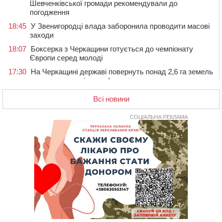
Шевченківської громади рекомендували до
погодження
18:45
У Звенигородці влада заборонила проводити масові
заходи
18:07
Боксерка з Черкащини готується до чемпіонату
Європи серед молоді
17:30
На Черкащині державі повернуть понад 2,6 га земель
природно-заповідного фонду
16:55
На Лисянщині проведуть в останню путь
Всі новини
полеглого внаслідок атаки FPV-дрона воїна
СОЦІАЛЬНА РЕКЛАМА
16:16
У Дахнівському лісництві екоінспектори натрапили на
незаконне будівництво
15:38
У лікарні померла жінка, яку на пішохідному переході
в Черкаському районі збила автівка
15:08
Від Чернівців до Бакоти: пів сотні працівників
“Черкасиобленерго” побували у мандрівці
14:35
У Монастирищі зустріли військового, який потрапив у
полон під час бою на Київщині
14:03
Постраждав водій і неповнолітня пасажирка: у