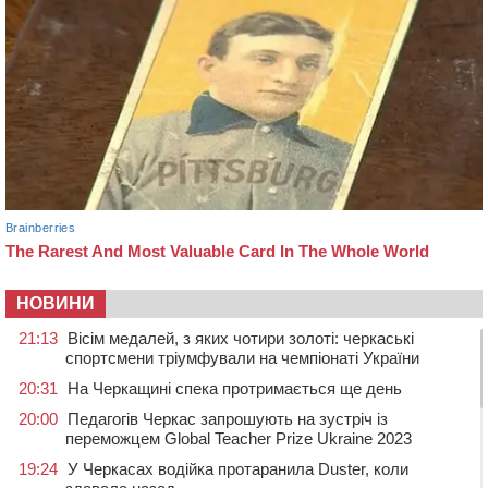
НОВИНИ
21:13
Вісім медалей, з яких чотири золоті: черкаські
спортсмени тріумфували на чемпіонаті України
20:31
На Черкащині спека протримається ще день
20:00
Педагогів Черкас запрошують на зустріч із
переможцем Global Teacher Prize Ukraine 2023
19:24
У Черкасах водійка протаранила Duster, коли