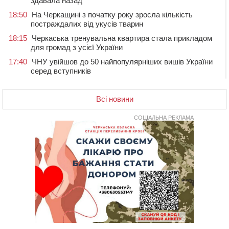
здавала назад
18:50
На Черкащині з початку року зросла кількість
постраждалих від укусів тварин
18:15
Черкаська тренувальна квартира стала прикладом
для громад з усієї України
17:40
ЧНУ увійшов до 50 найпопулярніших вишів України
серед вступників
17:07
На Хімселищі у Черкасах облаштували новий
контейнерний майданчик
Всі новини
16:32
Без розтину грудної клітки: у Черкасах 75-річній
пацієнтці замінили аортальний клапан
СОЦІАЛЬНА РЕКЛАМА
16:00
У Черкаському онкоцентрі встановили сонячну
електростанцію за понад пів мільйона гривень
15:30
У Київській області прощаються з полеглим на
фронті жителем Монастирищини
14:53
У Черкасах містяни через нову скляну зупинку і
вирізані дерева потерпають від спеки: Бондаренко
обіцяє масштабне озеленення
14:17
Провокував конфлікт і зачинився в автівці: у ТЦК