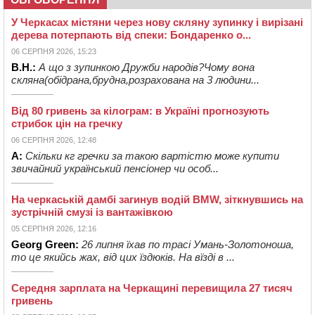
У Черкасах містяни через нову скляну зупинку і вирізані
дерева потерпають від спеки: Бондаренко о...
06 СЕРПНЯ 2026, 15:23
В.Н.:
А що з зупинкою Дружби народів?Чому вона
скляна(обідрана,брудна,розрахована на 3 людини...
Від 80 гривень за кілограм: в Україні прогнозують
стрибок цін на гречку
06 СЕРПНЯ 2026, 12:48
А:
Скільки кг гречки за такою вартістю може купити
звичайний український пенсіонер чи особ...
На черкаській дамбі загинув водій BMW, зіткнувшись на
зустрічній смузі із вантажівкою
05 СЕРПНЯ 2026, 12:16
Georg Green:
26 липня їхав по трасі Умань-Золотоноша,
то це якийсь жах, від цих їздюків. На вїзді в ...
Середня зарплата на Черкащині перевищила 27 тисяч
гривень