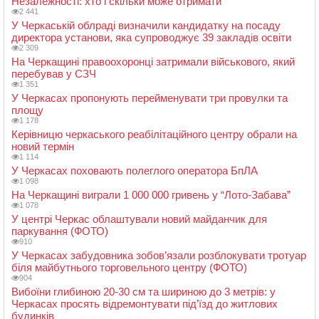
Незалежності: хто і скільки може отримати
2 441
У Черкаській облраді визначили кандидатку на посаду
директора установи, яка супроводжує 39 закладів освіти
2 309
На Черкащині правоохоронці затримали військового, який
перебував у СЗЧ
1 351
У Черкасах пропонують перейменувати три провулки та
площу
1 178
Керівницю черкаського реабілітаційного центру обрали на
новий термін
1 114
У Черкасах поховають полеглого оператора БпЛА
1 098
На Черкащині виграли 1 000 000 гривень у “Лото-Забава”
1 078
У центрі Черкас облаштували новий майданчик для
паркування (ФОТО)
910
У Черкасах забудовника зобов’язали розблокувати тротуар
біля майбутнього торговельного центру (ФОТО)
904
Вибоїни глибиною 20-30 см та шириною до 3 метрів: у
Черкасах просять відремонтувати під’їзд до житлових
будинків