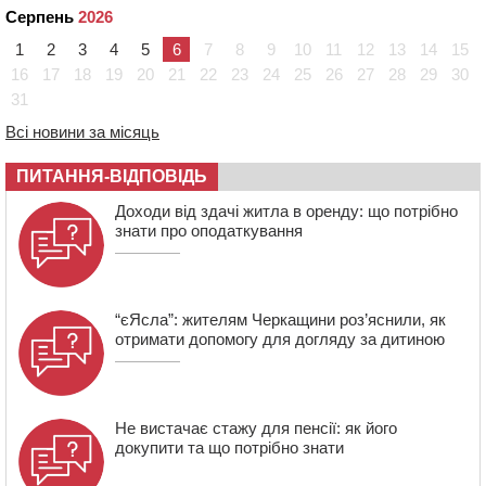
Серпень
2026
09:42
Ветерани МСК “Дніпро” вибороли бронзу чемпіонату
України
1
2
3
4
5
6
7
8
9
10
11
12
13
14
15
08:57
На Уманщині підрядника зобов’язали сплатити понад
16
17
18
19
20
21
22
23
24
25
26
27
28
29
30
670 тис грн штрафу за незаконні зміни до договору
31
08:20
Обрано претендента на посаду директора
Всі новини за місяць
Мокрокалигірського психоневрологічного інтернату
07:23
Уманські міграційники видворили з країни грузина,
ПИТАННЯ-ВІДПОВІДЬ
який відсидів термін у колонії
Доходи від здачі житла в оренду: що потрібно
знати про оподаткування
“єЯсла”: жителям Черкащини роз’яснили, як
отримати допомогу для догляду за дитиною
Не вистачає стажу для пенсії: як його
докупити та що потрібно знати