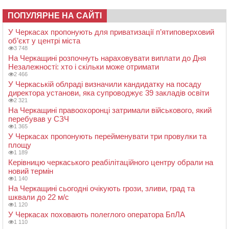
ПОПУЛЯРНЕ НА САЙТІ
У Черкасах пропонують для приватизації п’ятиповерховий
об’єкт у центрі міста
3 748
На Черкащині розпочнуть нараховувати виплати до Дня
Незалежності: хто і скільки може отримати
2 466
У Черкаській облраді визначили кандидатку на посаду
директора установи, яка супроводжує 39 закладів освіти
2 321
На Черкащині правоохоронці затримали військового, який
перебував у СЗЧ
1 365
У Черкасах пропонують перейменувати три провулки та
площу
1 189
Керівницю черкаського реабілітаційного центру обрали на
новий термін
1 140
На Черкащині сьогодні очікують грози, зливи, град та
шквали до 22 м/с
1 120
У Черкасах поховають полеглого оператора БпЛА
1 110