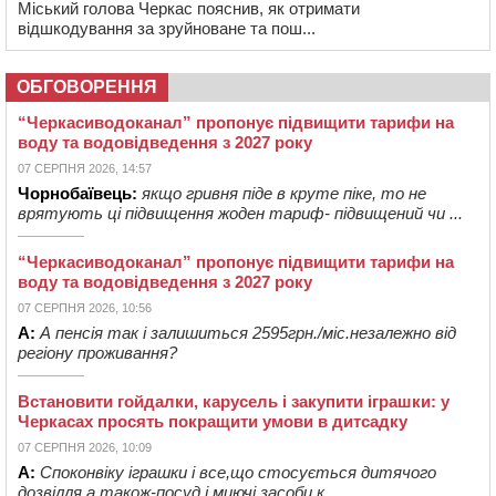
Міський голова Черкас пояснив, як отримати
відшкодування за зруйноване та пош...
ОБГОВОРЕННЯ
“Черкасиводоканал” пропонує підвищити тарифи на
воду та водовідведення з 2027 року
07 СЕРПНЯ 2026, 14:57
Чорнобаївець:
якщо гривня піде в круте піке, то не
врятують ці підвищення жоден тариф- підвищений чи ...
“Черкасиводоканал” пропонує підвищити тарифи на
воду та водовідведення з 2027 року
07 СЕРПНЯ 2026, 10:56
А:
А пенсія так і залишиться 2595грн./міс.незалежно від
регіону проживання?
Встановити гойдалки, карусель і закупити іграшки: у
Черкасах просять покращити умови в дитсадку
07 СЕРПНЯ 2026, 10:09
А:
Споконвіку іграшки і все,що стосується дитячого
дозвілля,а також-посуд і миючі засоби,к...