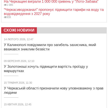
На Черкащині виграли 1 000 000 гривень у “Лото-Забава”
1 085
“Черкасиводоканал” пропонує підвищити тарифи на воду та
водовідведення з 2027 року
939
СХОЖІ НОВИНИ
14 ЛЮТОГО 2026, 12:47
У Калинополі повідомили про загибель захисника, який
вважався зниклим безвісти
09 БЕРЕЗНЯ 2026, 12:10
У Золотоноші хочуть підвищити вартість проїзду у
маршрутках
15 ТРАВНЯ 2026, 11:30
У Черкаській області призначили нову уповноважену з прав
людини
15 КВІТНЯ 2026, 12:45