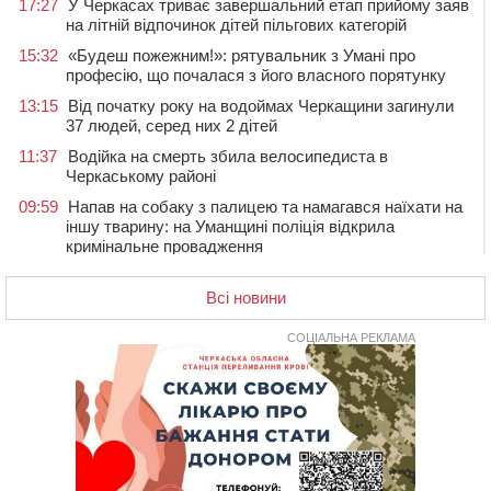
17:27
У Черкасах триває завершальний етап прийому заяв
на літній відпочинок дітей пільгових категорій
15:32
«Будеш пожежним!»: рятувальник з Умані про
професію, що почалася з його власного порятунку
13:15
Від початку року на водоймах Черкащини загинули
37 людей, серед них 2 дітей
11:37
Водійка на смерть збила велосипедиста в
Черкаському районі
09:59
Напав на собаку з палицею та намагався наїхати на
іншу тварину: на Уманщині поліція відкрила
кримінальне провадження
08:44
Безкоштовне харчування, укриття та STEM: Черкаси
готують освітню галузь до нового навчального року
Всі новини
08 СЕРПНЯ 2026, СУБОТА
СОЦІАЛЬНА РЕКЛАМА
20:32
Черкаські вершники здобули нагороди української
першості
19:33
На Уманщині експосадовицю відділу освіти
судитимуть через завдані бюджету збитки
18:30
У Єрках прощатимуться з полеглим на Курщині
стрільцем ДШВ