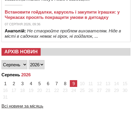
Встановити гойдалки, карусель і закупити іграшки: у
Черкасах просять покращити умови в дитсадку
07 СЕРПНЯ 2026, 09:36
Анатолій:
Не створюйте проблем вихователям. Ніде в
місті в садочках немає ні гірок, ні гойдалок, ...
АРХІВ НОВИН
Серпень
2026
1
2
3
4
5
6
7
8
9
10
11
12
13
14
15
16
17
18
19
20
21
22
23
24
25
26
27
28
29
30
31
Всі новини за місяць