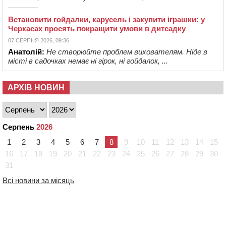
Встановити гойдалки, карусель і закупити іграшки: у
Черкасах просять покращити умови в дитсадку
07 СЕРПНЯ 2026, 09:36
Анатолій:
Не створюйте проблем вихователям. Ніде в
місті в садочках немає ні гірок, ні гойдалок, ...
АРХІВ НОВИН
Серпень
2026
1
2
3
4
5
6
7
8
9
10
11
12
13
14
15
16
17
18
19
20
21
22
23
24
25
26
27
28
29
30
31
Всі новини за місяць