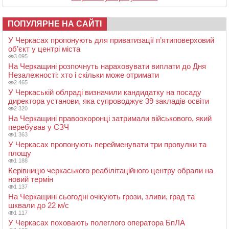
ПОПУЛЯРНЕ НА САЙТІ
У Черкасах пропонують для приватизації п’ятиповерховий
об’єкт у центрі міста
3 095
На Черкащині розпочнуть нараховувати виплати до Дня
Незалежності: хто і скільки може отримати
2 465
У Черкаській облраді визначили кандидатку на посаду
директора установи, яка супроводжує 39 закладів освіти
2 320
На Черкащині правоохоронці затримали військового, який
перебував у СЗЧ
1 363
У Черкасах пропонують перейменувати три провулки та
площу
1 188
Керівницю черкаського реабілітаційного центру обрали на
новий термін
1 137
На Черкащині сьогодні очікують грози, зливи, град та
шквали до 22 м/с
1 117
У Черкасах поховають полеглого оператора БпЛА