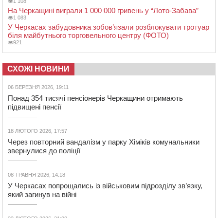
1 108
На Черкащині виграли 1 000 000 гривень у “Лото-Забава”
1 083
У Черкасах забудовника зобов’язали розблокувати тротуар
біля майбутнього торговельного центру (ФОТО)
921
СХОЖІ НОВИНИ
06 БЕРЕЗНЯ 2026, 19:11
Понад 354 тисячі пенсіонерів Черкащини отримають
підвищені пенсії
18 ЛЮТОГО 2026, 17:57
Через повторний вандалізм у парку Хіміків комунальники
звернулися до поліції
08 ТРАВНЯ 2026, 14:18
У Черкасах попрощались із військовим підрозділу зв’язку,
який загинув на війні