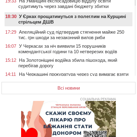
19:33
На Уманщині експосадовицю відділу освіти
судитимуть через завдані бюджету збитки
18:30
У Єрках прощатимуться з полеглим на Курщині
стрільцем ДШВ
17:29
Апеляційний суд підтвердив стягнення майже 250
тис. грн шкоди за незаконний вилов риби
16:07
У Черкасах за ніч виявили 15 порушників
комендантської години та 10 нетверезих водіїв
15:12
На Золотоніщині водійка збила пішохода, який
перебігав дорогу
14:11
На Черкащині прокуратура через суд вимагає взяти
під охорону 188-річну церкву
Всі новини
13:00
У Смілі біля магазину під колесами вантажівки
загинула жінка
СОЦІАЛЬНА РЕКЛАМА
11:33
У Черкасах пропонують для приватизації
п’ятиповерховий об’єкт у центрі міста
10:00
Не вистачає стажу для пенсії: як його докупити та що
потрібно знати
08:23
У Черкасах виявили низку недоліків у гуртожитку, де
проживають ВПО