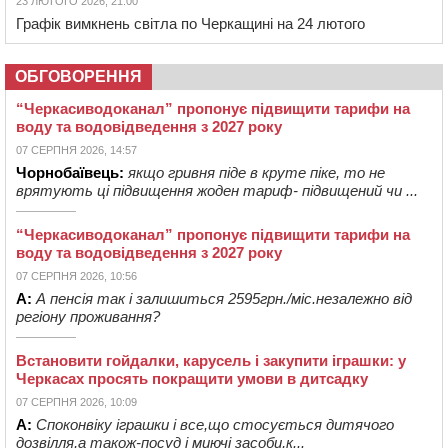
23 ЛЮТОГО 2026, 21:00
Графік вимкнень світла по Черкащині на 24 лютого
ОБГОВОРЕННЯ
“Черкасиводоканал” пропонує підвищити тарифи на
воду та водовідведення з 2027 року
07 СЕРПНЯ 2026, 14:57
Чорнобаївець:
якщо гривня піде в круте піке, то не
врятують ці підвищення жоден тариф- підвищений чи ...
“Черкасиводоканал” пропонує підвищити тарифи на
воду та водовідведення з 2027 року
07 СЕРПНЯ 2026, 10:56
А:
А пенсія так і залишиться 2595грн./міс.незалежно від
регіону проживання?
Встановити гойдалки, карусель і закупити іграшки: у
Черкасах просять покращити умови в дитсадку
07 СЕРПНЯ 2026, 10:09
А:
Споконвіку іграшки і все,що стосується дитячого
дозвілля,а також-посуд і миючі засоби,к...