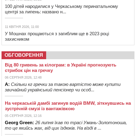
100 дітей народилися у Черкаському перинатальному
центрі за липень: названо н...
11 КВІТНЯ 2026, 11:00
У Мошнах прощаються з загиблим ще в 2023 році
захисником
ОБГОВОРЕННЯ
Від 80 гривень за кілограм: в Україні прогнозують
стрибок цін на гречку
06 СЕРПНЯ 2026, 12:48
А:
Скільки кг гречки за такою вартістю може купити
звичайний український пенсіонер чи особ...
На черкаській дамбі загинув водій BMW, зіткнувшись на
зустрічній смузі із вантажівкою
05 СЕРПНЯ 2026, 12:16
Georg Green:
26 липня їхав по трасі Умань-Золотоноша,
то це якийсь жах, від цих їздюків. На вїзді в ...