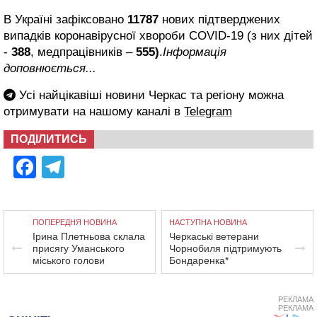
В Україні зафіксовано
11787
нових підтверджених
випадків коронавірусної хвороби COVID-19 (з них дітей
-
388
, медпрацівників –
555)
.
Інформація
доповнюється...
Усі найцікавіші новини Черкас та регіону можна
отримувати на нашому каналі в
Telegram
ПОДІЛИТИСЬ
Facebook
Telegram
ПОПЕРЕДНЯ НОВИНА
НАСТУПНА НОВИНА
Ірина Плетньова склала
Черкаські ветерани
присягу Уманського
Чорнобиля підтримують
міського голови
Бондаренка*
РЕКЛАМА
РЕКЛАМА