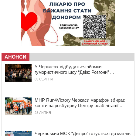
10:10
На Черкащині п’яний мотоцикліст зіткнувся з
мопедом: двоє людей у лікарні
09:42
Ветерани МСК “Дніпро” вибороли бронзу чемпіонату
України
08:57
На Уманщині підрядника зобов’язали сплатити понад
670 тис грн штрафу за незаконні зміни до договору
08:20
Обрано претендента на посаду директора
Мокрокалигірського психоневрологічного інтернату
АНОНСИ
07:23
Уманські міграційники видворили з країни грузина,
У Черкасах відбудуться зйомки
який відсидів термін у колонії
гумористичного шоу “Двіж: Розгони” ...
05 СЕРПНЯ 2026, СЕРЕДА
03 СЕРПНЯ
20:28
Наступні два дні на Черкащині прогнозують пік
африканського “пекла”
19:30
Проєкт просторового розвитку Корсунь-
MHP Run4Victory Черкаси марафон збирає
Шевченківської громади рекомендували до
кошти на розбудову Центру реабілітації...
погодження
28 ЛИПНЯ
18:45
У Звенигородці влада заборонила проводити масові
заходи
18:07
Боксерка з Черкащини готується до чемпіонату
Черкаський МСК “Дніпро” готується до матчів