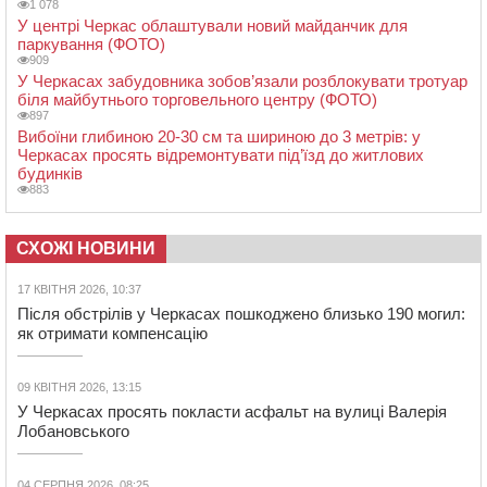
1 078
У центрі Черкас облаштували новий майданчик для
паркування (ФОТО)
909
У Черкасах забудовника зобов’язали розблокувати тротуар
біля майбутнього торговельного центру (ФОТО)
897
Вибоїни глибиною 20-30 см та шириною до 3 метрів: у
Черкасах просять відремонтувати під’їзд до житлових
будинків
883
СХОЖІ НОВИНИ
17 КВІТНЯ 2026, 10:37
Після обстрілів у Черкасах пошкоджено близько 190 могил:
як отримати компенсацію
09 КВІТНЯ 2026, 13:15
У Черкасах просять покласти асфальт на вулиці Валерія
Лобановського
04 СЕРПНЯ 2026, 08:25