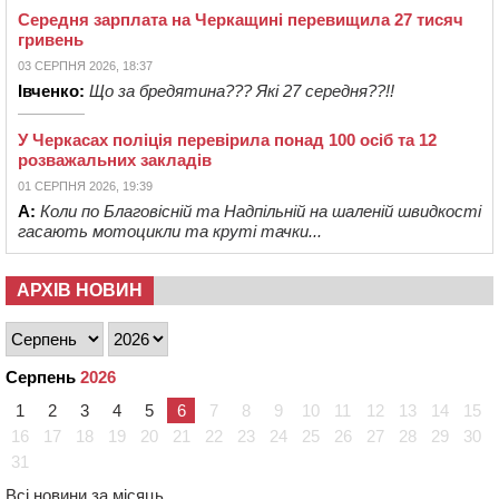
Середня зарплата на Черкащині перевищила 27 тисяч
гривень
03 СЕРПНЯ 2026, 18:37
Івченко:
Що за бредятина??? Які 27 середня??!!
У Черкасах поліція перевірила понад 100 осіб та 12
розважальних закладів
01 СЕРПНЯ 2026, 19:39
А:
Коли по Благовісній та Надпільній на шаленій швидкості
гасають мотоцикли та круті тачки...
АРХІВ НОВИН
Серпень
2026
1
2
3
4
5
6
7
8
9
10
11
12
13
14
15
16
17
18
19
20
21
22
23
24
25
26
27
28
29
30
31
Всі новини за місяць