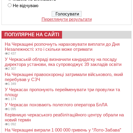
Не відчуваю
Переглянути результати
ПОПУЛЯРНЕ НА САЙТІ
На Черкащині розпочнуть нараховувати виплати до Дня
Незалежності: хто і скільки може отримати
2 437
У Черкаській облраді визначили кандидатку на посаду
директора установи, яка супроводжує 39 закладів освіти
2 307
На Черкащині правоохоронці затримали військового, який
перебував у СЗЧ
1 349
У Черкасах пропонують перейменувати три провулки та
площу
1 174
У Черкасах поховають полеглого оператора БпЛА
1 095
Керівницю черкаського реабілітаційного центру обрали на
новий термін
1 092
На Черкащині виграли 1 000 000 гривень у “Лото-Забава”