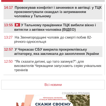
14:17
Провокував конфлікт і зачинився в автівці: у ТЦК
прокоментували скандал із затриманням
чоловіка у Тальному
13:55
У Тальному працівники ТЦК вибили вікно і
витягли з автівки чоловіка (ВІДЕО)
13:27
На Звенигородщині чоловік до смерті побив 82-
річного односельця
12:57
У Черкасах СБУ викрила прокремлівську
агітаторку, яка закликала до захоплення України
12:50
“Як сказати дитині, що тато загинув?”: для
вихователів Черкащини запускають серію унікальних
тренінгів
12:14
На Золотоніщині вже десяту добу гасять пожежу
торфу
Всі новини
11:35
Від 80 гривень за кілограм: в Україні прогнозують
СОЦІАЛЬНА РЕКЛАМА
стрибок цін на гречку
10:56
Захисника зі Звенигородщини, який обороняв
Авдіївку, нагородили “Комбатантським хрестом”