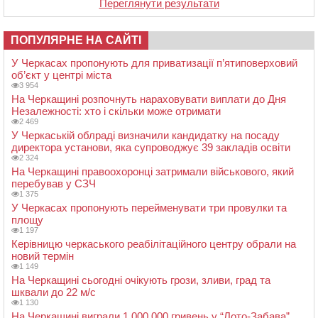
Переглянути результати
ПОПУЛЯРНЕ НА САЙТІ
У Черкасах пропонують для приватизації п’ятиповерховий
об’єкт у центрі міста
3 954
На Черкащині розпочнуть нараховувати виплати до Дня
Незалежності: хто і скільки може отримати
2 469
У Черкаській облраді визначили кандидатку на посаду
директора установи, яка супроводжує 39 закладів освіти
2 324
На Черкащині правоохоронці затримали військового, який
перебував у СЗЧ
1 375
У Черкасах пропонують перейменувати три провулки та
площу
1 197
Керівницю черкаського реабілітаційного центру обрали на
новий термін
1 149
На Черкащині сьогодні очікують грози, зливи, град та
шквали до 22 м/с
1 130
На Черкащині виграли 1 000 000 гривень у “Лото-Забава”