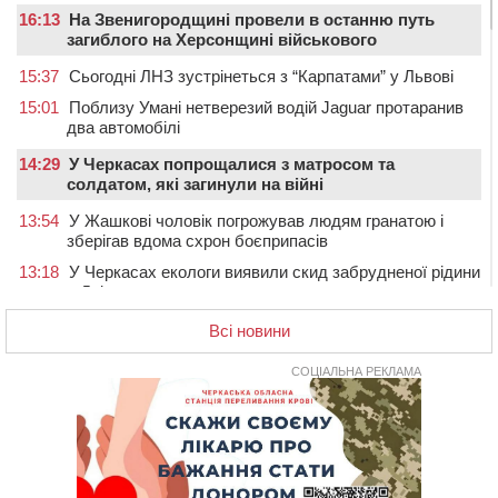
16:13
На Звенигородщині провели в останню путь
загиблого на Херсонщині військового
15:37
Сьогодні ЛНЗ зустрінеться з “Карпатами” у Львові
15:01
Поблизу Умані нетверезий водій Jaguar протаранив
два автомобілі
14:29
У Черкасах попрощалися з матросом та
солдатом, які загинули на війні
13:54
У Жашкові чоловік погрожував людям гранатою і
зберігав вдома схрон боєприпасів
13:18
У Черкасах екологи виявили скид забрудненої рідини
в Дніпро
12:42
У Тальнівській громаді провели в останню путь
Всі новини
захисника, який помер від тяжкої хвороби
СОЦІАЛЬНА РЕКЛАМА
12:05
У Городищі шестикласниця наклала на себе
руки: незадовго до трагедії її побили однолітки
(ВІДЕО)
12:00
Учителя Черкаської гімназії №31 відзначили Премією
Кабміну