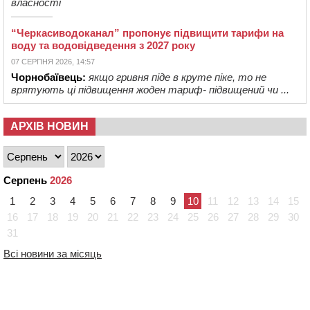
власності
“Черкасиводоканал” пропонує підвищити тарифи на
воду та водовідведення з 2027 року
07 СЕРПНЯ 2026, 14:57
Чорнобаївець:
якщо гривня піде в круте піке, то не
врятують ці підвищення жоден тариф- підвищений чи ...
АРХІВ НОВИН
Серпень
2026
1
2
3
4
5
6
7
8
9
10
11
12
13
14
15
16
17
18
19
20
21
22
23
24
25
26
27
28
29
30
31
Всі новини за місяць