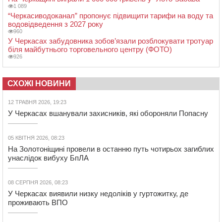
1 089
“Черкасиводоканал” пропонує підвищити тарифи на воду та
водовідведення з 2027 року
960
У Черкасах забудовника зобов’язали розблокувати тротуар
біля майбутнього торговельного центру (ФОТО)
926
СХОЖІ НОВИНИ
12 ТРАВНЯ 2026, 19:23
У Черкасах вшанували захисників, які обороняли Попасну
05 КВІТНЯ 2026, 08:23
На Золотоніщині провели в останню путь чотирьох загиблих
унаслідок вибуху БпЛА
08 СЕРПНЯ 2026, 08:23
У Черкасах виявили низку недоліків у гуртожитку, де
проживають ВПО