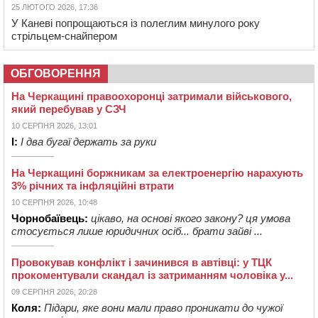
25 ЛЮТОГО 2026, 17:36
У Каневі попрощаються із полеглим минулого року
стрільцем-снайпером
ОБГОВОРЕННЯ
На Черкащині правоохоронці затримали військового,
який перебував у СЗЧ
10 СЕРПНЯ 2026, 13:01
І:
І два бугаї держать за руки
На Черкащині боржникам за електроенергію нарахують
3% річних та інфляційні втрати
10 СЕРПНЯ 2026, 10:48
Чорнобаївець:
цікаво, на основі якого закону? ця умова
стосується лише юридичних осіб... брати зайві ...
Провокував конфлікт і зачинився в автівці: у ТЦК
прокоментували скандал із затриманням чоловіка у...
09 СЕРПНЯ 2026, 20:28
Коля:
Підари, яке вони мали право проникати до чужої