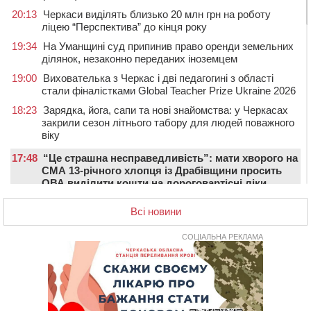
20:13
Черкаси виділять близько 20 млн грн на роботу
ліцею “Перспектива” до кінця року
19:34
На Уманщині суд припинив право оренди земельних
ділянок, незаконно переданих іноземцем
19:00
Вихователька з Черкас і дві педагогині з області
стали фіналістками Global Teacher Prize Ukraine 2026
18:23
Зарядка, йога, сапи та нові знайомства: у Черкасах
закрили сезон літнього табору для людей поважного
віку
17:48
“Це страшна несправедливість”: мати хворого на
СМА 13-річного хлопця із Драбівщини просить
ОВА виділити кошти на дороговартісні ліки
17:15
На Уманщині судитимуть колишню очільницю відділу
Всі новини
освіти через закупівлю електрики за завищеною
ціною
СОЦІАЛЬНА РЕКЛАМА
16:40
У Черкасах провели в останню путь двох
загиблих воїнів
16:07
До 1 вересня у Черкасах оновлюють дорожню
розмітку біля навчальних закладів (ФОТОФАКТ)