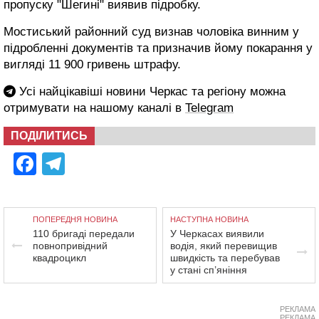
пропуску "Шегині" виявив підробку.
Мостиський районний суд визнав чоловіка винним у
підробленні документів та призначив йому покарання у
вигляді 11 900 гривень штрафу.
Усі найцікавіші новини Черкас та регіону можна
отримувати на нашому каналі в
Telegram
ПОДІЛИТИСЬ
Facebook
Telegram
ПОПЕРЕДНЯ НОВИНА
НАСТУПНА НОВИНА
110 бригаді передали
У Черкасах виявили
повнопривідний
водія, який перевищив
квадроцикл
швидкість та перебував
у стані сп’яніння
РЕКЛАМА
РЕКЛАМА