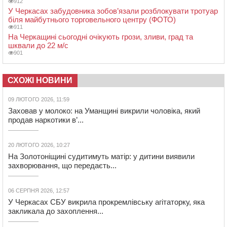
912
У Черкасах забудовника зобов’язали розблокувати тротуар
біля майбутнього торговельного центру (ФОТО)
911
На Черкащині сьогодні очікують грози, зливи, град та
шквали до 22 м/с
901
СХОЖІ НОВИНИ
09 ЛЮТОГО 2026, 11:59
Заховав у молоко: на Уманщині викрили чоловіка, який
продав наркотики в’...
20 ЛЮТОГО 2026, 10:27
На Золотоніщині судитимуть матір: у дитини виявили
захворювання, що передаєть...
06 СЕРПНЯ 2026, 12:57
У Черкасах СБУ викрила прокремлівську агітаторку, яка
закликала до захоплення...