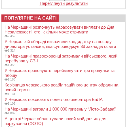
Переглянути результати
ПОПУЛЯРНЕ НА САЙТІ
На Черкащині розпочнуть нараховувати виплати до Дня
Незалежності: хто і скільки може отримати
2 452
У Черкаській облраді визначили кандидатку на посаду
директора установи, яка супроводжує 39 закладів освіти
2 314
На Черкащині правоохоронці затримали військового, який
перебував у СЗЧ
1 358
У Черкасах пропонують перейменувати три провулки та
площу
1 183
Керівницю черкаського реабілітаційного центру обрали на
новий термін
1 131
У Черкасах поховають полеглого оператора БпЛА
1 106
На Черкащині виграли 1 000 000 гривень у “Лото-Забава”
1 082
У центрі Черкас облаштували новий майданчик для
паркування (ФОТО)