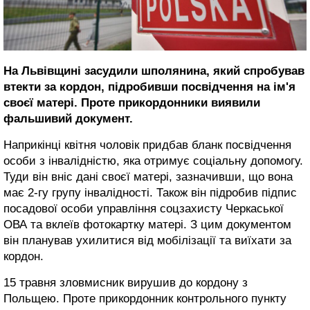
На Львівщині засудили шполянина, який спробував
втекти за кордон, підробивши посвідчення на ім'я
своєї матері. Проте прикордонники виявили
фальшивий документ.
Наприкінці квітня чоловік придбав бланк посвідчення
особи з інвалідністю, яка отримує соціальну допомогу.
Туди він вніс дані своєї матері, зазначивши, що вона
має 2-гу групу інвалідності. Також він підробив підпис
посадової особи управління соцзахисту Черкаської
ОВА та вклеїв фотокартку матері. З цим документом
він планував ухилитися від мобілізації та виїхати за
кордон.
15 травня зловмисник вирушив до кордону з
Польщею. Проте прикордонник контрольного пункту