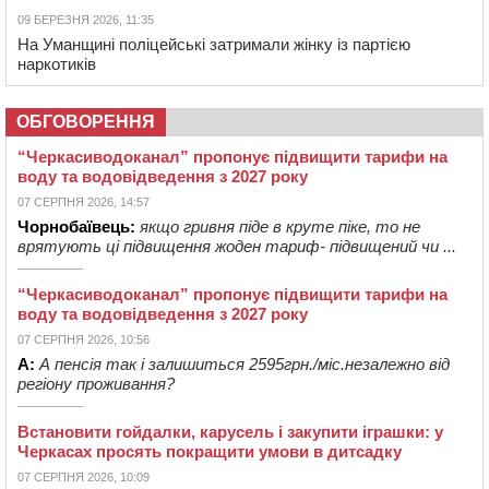
09 БЕРЕЗНЯ 2026, 11:35
На Уманщині поліцейські затримали жінку із партією
наркотиків
ОБГОВОРЕННЯ
“Черкасиводоканал” пропонує підвищити тарифи на
воду та водовідведення з 2027 року
07 СЕРПНЯ 2026, 14:57
Чорнобаївець:
якщо гривня піде в круте піке, то не
врятують ці підвищення жоден тариф- підвищений чи ...
“Черкасиводоканал” пропонує підвищити тарифи на
воду та водовідведення з 2027 року
07 СЕРПНЯ 2026, 10:56
А:
А пенсія так і залишиться 2595грн./міс.незалежно від
регіону проживання?
Встановити гойдалки, карусель і закупити іграшки: у
Черкасах просять покращити умови в дитсадку
07 СЕРПНЯ 2026, 10:09