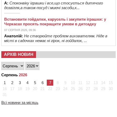
А:
Споконвіку іграшки і все,що стосується дитячого
дозвілля,а також-посуд і миючі засоби,к...
Встановити гойдалки, карусель і закупити іграшки: у
Черкасах просять покращити умови в дитсадку
07 СЕРПНЯ 2026, 09:36
Анатолій:
Не створюйте проблем вихователям. Ніде в
місті в садочках немає ні гірок, ні гойдалок, ...
АРХІВ НОВИН
Серпень
2026
1
2
3
4
5
6
7
8
9
10
11
12
13
14
15
16
17
18
19
20
21
22
23
24
25
26
27
28
29
30
31
Всі новини за місяць