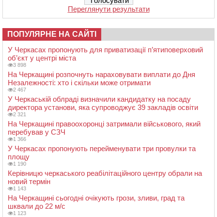
Переглянути результати
ПОПУЛЯРНЕ НА САЙТІ
У Черкасах пропонують для приватизації п’ятиповерховий
об’єкт у центрі міста
3 898
На Черкащині розпочнуть нараховувати виплати до Дня
Незалежності: хто і скільки може отримати
2 467
У Черкаській облраді визначили кандидатку на посаду
директора установи, яка супроводжує 39 закладів освіти
2 321
На Черкащині правоохоронці затримали військового, який
перебував у СЗЧ
1 366
У Черкасах пропонують перейменувати три провулки та
площу
1 190
Керівницю черкаського реабілітаційного центру обрали на
новий термін
1 143
На Черкащині сьогодні очікують грози, зливи, град та
шквали до 22 м/с
1 123