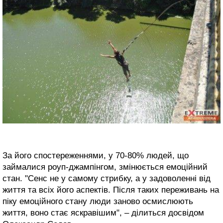
За його спостереженнями, у 70-80% людей, що
займалися роуп-джампінгом, змінюється емоційний
стан. "Сенс не у самому стрибку, а у задоволенні від
життя та всіх його аспектів. Після таких переживань на
піку емоційного стану люди заново осмислюють
життя, воно стає яскравішим", – ділиться досвідом