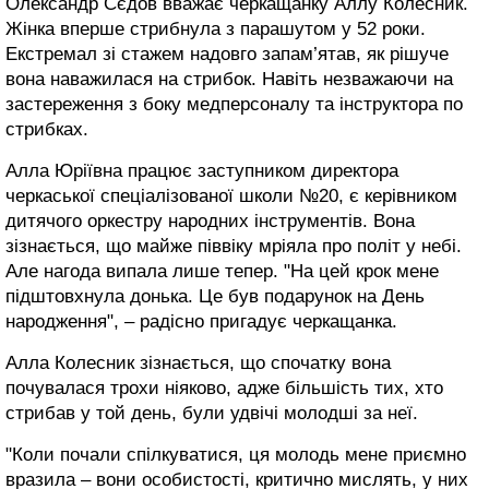
Олександр Сєдов вважає черкащанку Аллу Колесник.
Жінка вперше стрибнула з парашутом у 52 роки.
Екстремал зі стажем надовго запам’ятав, як рішуче
вона наважилася на стрибок. Навіть незважаючи на
застереження з боку медперсоналу та інструктора по
стрибках.
Алла Юріївна працює заступником директора
черкаської спеціалізованої школи №20, є керівником
дитячого оркестру народних інструментів. Вона
зізнається, що майже піввіку мріяла про політ у небі.
Але нагода випала лише тепер. "На цей крок мене
підштовхнула донька. Це був подарунок на День
народження", – радісно пригадує черкащанка.
Алла Колесник зізнається, що спочатку вона
почувалася трохи ніяково, адже більшість тих, хто
стрибав у той день, були удвічі молодші за неї.
"Коли почали спілкуватися, ця молодь мене приємно
вразила – вони особистості, критично мислять, у них