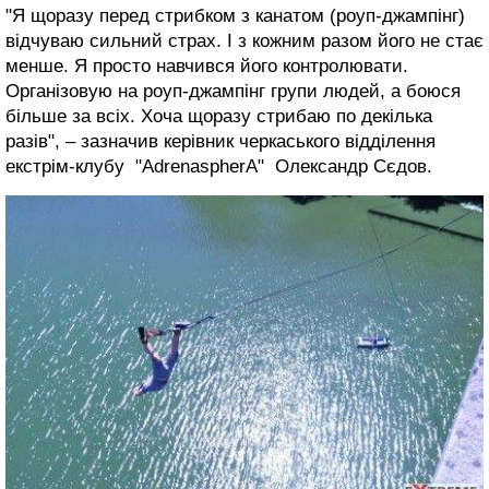
"Я щоразу перед стрибком з канатом (роуп-джампінг)
відчуваю сильний страх. І з кожним разом його не стає
менше. Я просто навчився його контролювати.
Організовую на роуп-джампінг групи людей, а боюся
більше за всіх. Хоча щоразу стрибаю по декілька
разів", – зазначив керівник черкаського відділення
екстрім-клубу "AdrenaspherA" Олександр Сєдов.