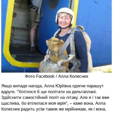
Фото Facebook / Алла Колесник
Якщо випаде нагода, Алла Юріївна одягне парашут
вдруге. "Хотілося б ще політати на дельтаплані.
Здійснити самостійний політ на літаку. Але я і так вже
щаслива, бо втілилася моя мрія", – каже вона. Алла
Колесник радить усім таким же мрійникам, як і вона,