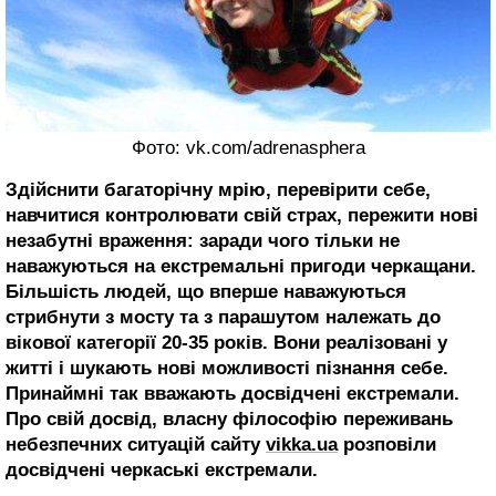
Фото: vk.com/adrenasphera
Здійснити багаторічну мрію, перевірити себе,
навчитися контролювати свій страх, пережити нові
незабутні враження: заради чого тільки не
наважуються на екстремальні пригоди черкащани.
Більшість людей, що вперше наважуються
стрибнути з мосту та з парашутом належать до
вікової категорії 20-35 років. Вони реалізовані у
житті і шукають нові можливості пізнання себе.
Принаймні так вважають досвідчені екстремали.
Про свій досвід, власну філософію переживань
небезпечних ситуацій сайту
vikka.ua
розповіли
досвідчені черкаські екстремали.