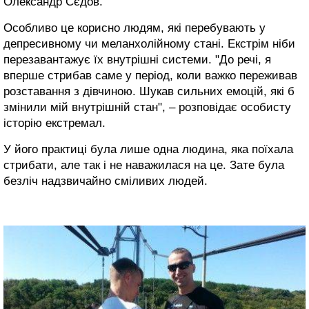
Олександр Сєдов.
Особливо це корисно людям, які перебувають у
депресивному чи меланхолійному стані. Екстрім ніби
перезавантажує їх внутрішні системи. "До речі, я
вперше стрибав саме у період, коли важко переживав
розставання з дівчиною. Шукав сильних емоцій, які б
змінили мій внутрішній стан", – розповідає особисту
історію екстремал.
У його практиці була лише одна людина, яка поїхала
стрибати, але так і не наважилася на це. Зате була
безліч надзвичайно сміливих людей.