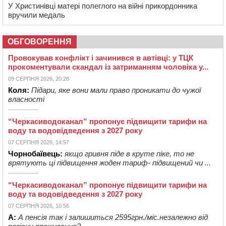
У Христинівці матері полеглого на війні прикордонника
вручили медаль
ОБГОВОРЕННЯ
Провокував конфлікт і зачинився в автівці: у ТЦК
прокоментували скандал із затриманням чоловіка у...
09 СЕРПНЯ 2026, 20:28
Коля:
Підари, яке вони мали право проникати до чужої
власності
“Черкасиводоканал” пропонує підвищити тарифи на
воду та водовідведення з 2027 року
07 СЕРПНЯ 2026, 14:57
Чорнобаївець:
якщо гривня піде в круте піке, то не
врятують ці підвищення жоден тариф- підвищений чи ...
“Черкасиводоканал” пропонує підвищити тарифи на
воду та водовідведення з 2027 року
07 СЕРПНЯ 2026, 10:56
А:
А пенсія так і залишиться 2595грн./міс.незалежно від