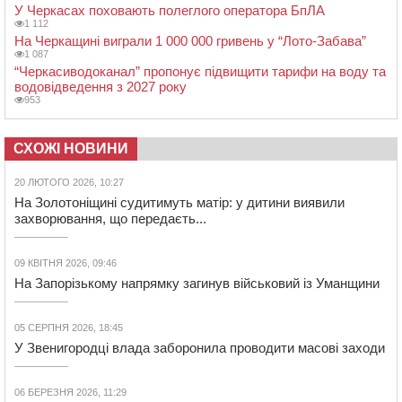
У Черкасах поховають полеглого оператора БпЛА
1 112
На Черкащині виграли 1 000 000 гривень у “Лото-Забава”
1 087
“Черкасиводоканал” пропонує підвищити тарифи на воду та
водовідведення з 2027 року
953
СХОЖІ НОВИНИ
20 ЛЮТОГО 2026, 10:27
На Золотоніщині судитимуть матір: у дитини виявили
захворювання, що передаєть...
09 КВІТНЯ 2026, 09:46
На Запорізькому напрямку загинув військовий із Уманщини
05 СЕРПНЯ 2026, 18:45
У Звенигородці влада заборонила проводити масові заходи
06 БЕРЕЗНЯ 2026, 11:29