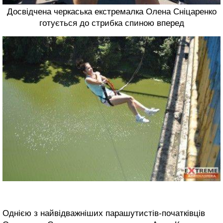
Досвідчена черкаська екстремалка Олена Сніцаренко
готується до стрибка спиною вперед
Однією з найвідважніших парашутистів-початківців