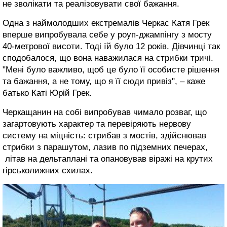
не зволікати та реалізовувати свої бажання.
Одна з наймолодших екстремалів Черкас Катя Грек
вперше випробувала себе у роуп-джампінгу з мосту
40-метрової висоти. Тоді їй було 12 років. Дівчинці так
сподобалося, що вона наважилася на стрибки тричі.
"Мені було важливо, щоб це було її особисте рішення
та бажання, а не тому, що я її сюди привіз", – каже
батько Каті Юрій Грек.
Черкащанин на собі випробував чимало розваг, що
загартовують характер та перевіряють нервову
систему на міцність: стрибав з мостів, здійснював
стрибки з парашутом, лазив по підземних печерах,
літав на дельтаплані та опановував віражі на крутих
гірськолижних схилах.