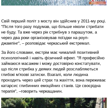
Свій перший політ з мосту він здійснив у 2011-му році.
"Після того разу подумав, що більше ніколи стрибати
не буду. Та вже через рік стрибнув з парашутом, а
через два роки організовував поїздки на роуп-
джампінг", – розповідає черкаський екстремал.
За його словами, екстрім має чималий позитивний
психологічний і навіть фізичний ефект. "Я професійно
займаюся масажем і можу достовірно констатувати,
що після стрибка у деяких людей розслабляються
глибокі м'язові затиски. Взагалі, коли людина
проходить через цей страх та жахіття, вона переживає
катарсис глибинних емоційних станів. Це своєрідна
терапія", –говорить черкащанин.