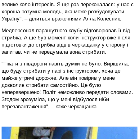
велике коло інтересів. Я ще раз переконалася: у нас є
хороша розумна молодь, яка може розбудовувати
Україну", – ділиться враженнями Алла Колесник.
Медперсонал парашутного клубу відговорював її від
стрибка. А ще був момент коли інструктор вже після
підготовки до стрибка відвів черкащанку у сторону і
запитав, чи не передумала вона стрибати.
"Тікати з півдороги навіть думки не було. Вирішила,
що буду стрибати у парі з інструктором, хоча це
майже утричі дорожче. Але він повірив у мене і
дозволив стрибати самостійно. Це було
неперевершено! Політ неможливо передати словами.
Згодом зрозуміла, що у мені відбулося ніби
перезавантаження", – каже черкащанка.