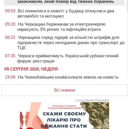
захисником, який помер від тяжких поранень
09:59
Всі опинилися в кюветі: у Будищі зіткнулися два
автомобілі та мотоцикл
09:20
На Черкащині боржникам за електроенергію
нарахують 3% річних та інфляційні втрати
08:22
Черкащина серед лідерів за кількістю штрафів для
підприємств через неподання даних про транспорт до
ТЦК
07:35
Черкаси прийматимуть Український урбаністичний
форум: реєстрація
09 СЕРПНЯ 2026, НЕДІЛЯ
19:08
На Чорнобаївщині конфіскували землю на користь
держави, але оренду не припинили: прокуратура
звернулася до суду
Всі новини
17:27
У Черкасах триває завершальний етап прийому заяв
на літній відпочинок дітей пільгових категорій
СОЦІАЛЬНА РЕКЛАМА
15:32
«Будеш пожежним!»: рятувальник з Умані про
професію, що почалася з його власного порятунку
13:15
Від початку року на водоймах Черкащини загинули
37 людей, серед них 2 дітей