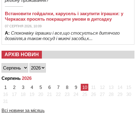
регіону проживання?
Встановити гойдалки, карусель і закупити іграшки: у
Черкасах просять покращити умови в дитсадку
07 СЕРПНЯ 2026, 10:09
А:
Споконвіку іграшки і все,що стосується дитячого
дозвілля,а також-посуд і миючі засоби,к...
АРХІВ НОВИН
Серпень
2026
1
2
3
4
5
6
7
8
9
10
11
12
13
14
15
16
17
18
19
20
21
22
23
24
25
26
27
28
29
30
31
Всі новини за місяць