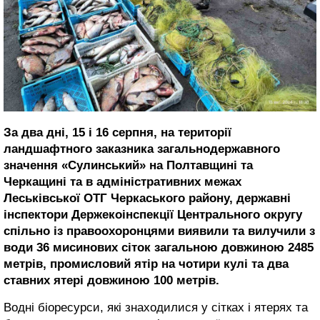
За два дні, 15 і 16 серпня, на території
ландшафтного заказника загальнодержавного
значення «Сулинський» на Полтавщині та
Черкащині та в адміністративних межах
Леськівської ОТГ Черкаського району, державні
інспектори Держекоінспекції Центрального округу
спільно із правоохоронцями виявили та вилучили з
води 36 мисинових сіток загальною довжиною 2485
метрів, промисловий ятір на чотири кулі та два
ставних ятері довжиною 100 метрів.
Водні біоресурси, які знаходилися у сітках і ятерях та