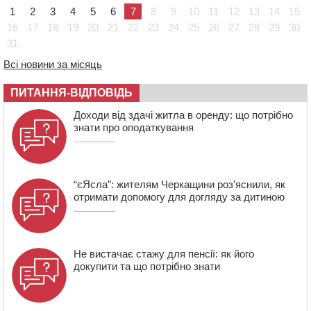
1
2
3
4
5
6
7
8
9
10
11
12
13
14
15
постраждалих від укусів тварин
16
17
18
19
20
21
22
23
24
25
26
27
28
29
30
18:15
Черкаська тренувальна квартира стала прикладом
31
для громад з усієї України
17:40
ЧНУ увійшов до 50 найпопулярніших вишів України
Всі новини за місяць
серед вступників
ПИТАННЯ-ВІДПОВІДЬ
Доходи від здачі житла в оренду: що потрібно
знати про оподаткування
“єЯсла”: жителям Черкащини роз’яснили, як
отримати допомогу для догляду за дитиною
Не вистачає стажу для пенсії: як його
докупити та що потрібно знати