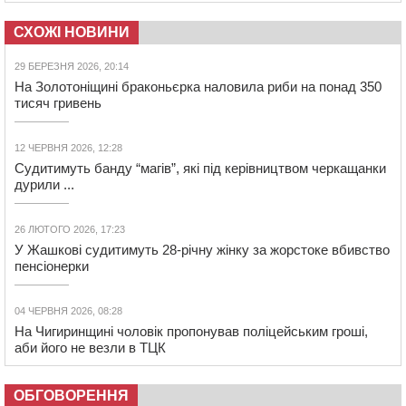
СХОЖІ НОВИНИ
29 БЕРЕЗНЯ 2026, 20:14
На Золотоніщині браконьєрка наловила риби на понад 350
тисяч гривень
12 ЧЕРВНЯ 2026, 12:28
Судитимуть банду “магів”, які під керівництвом черкащанки
дурили ...
26 ЛЮТОГО 2026, 17:23
У Жашкові судитимуть 28-річну жінку за жорстоке вбивство
пенсіонерки
04 ЧЕРВНЯ 2026, 08:28
На Чигиринщині чоловік пропонував поліцейським гроші,
аби його не везли в ТЦК
ОБГОВОРЕННЯ