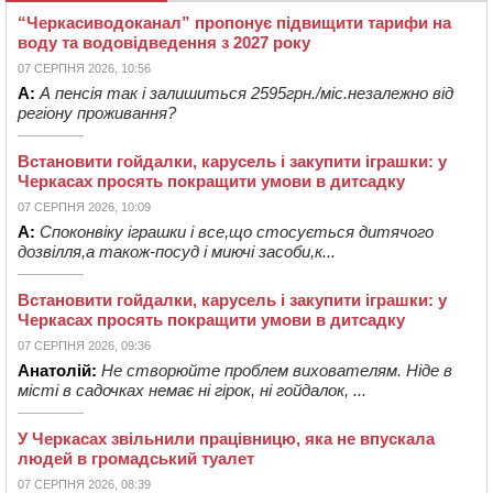
“Черкасиводоканал” пропонує підвищити тарифи на
воду та водовідведення з 2027 року
07 СЕРПНЯ 2026, 10:56
А:
А пенсія так і залишиться 2595грн./міс.незалежно від
регіону проживання?
Встановити гойдалки, карусель і закупити іграшки: у
Черкасах просять покращити умови в дитсадку
07 СЕРПНЯ 2026, 10:09
А:
Споконвіку іграшки і все,що стосується дитячого
дозвілля,а також-посуд і миючі засоби,к...
Встановити гойдалки, карусель і закупити іграшки: у
Черкасах просять покращити умови в дитсадку
07 СЕРПНЯ 2026, 09:36
Анатолій:
Не створюйте проблем вихователям. Ніде в
місті в садочках немає ні гірок, ні гойдалок, ...
У Черкасах звільнили працівницю, яка не впускала
людей в громадський туалет
07 СЕРПНЯ 2026, 08:39