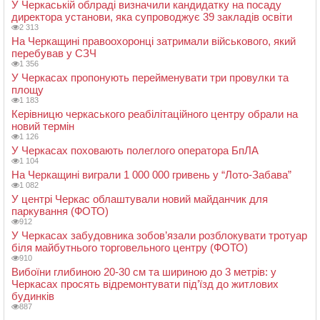
У Черкаській облраді визначили кандидатку на посаду
директора установи, яка супроводжує 39 закладів освіти
2 313
На Черкащині правоохоронці затримали військового, який
перебував у СЗЧ
1 356
У Черкасах пропонують перейменувати три провулки та
площу
1 183
Керівницю черкаського реабілітаційного центру обрали на
новий термін
1 126
У Черкасах поховають полеглого оператора БпЛА
1 104
На Черкащині виграли 1 000 000 гривень у “Лото-Забава”
1 082
У центрі Черкас облаштували новий майданчик для
паркування (ФОТО)
912
У Черкасах забудовника зобов’язали розблокувати тротуар
біля майбутнього торговельного центру (ФОТО)
910
Вибоїни глибиною 20-30 см та шириною до 3 метрів: у
Черкасах просять відремонтувати під’їзд до житлових
будинків
887