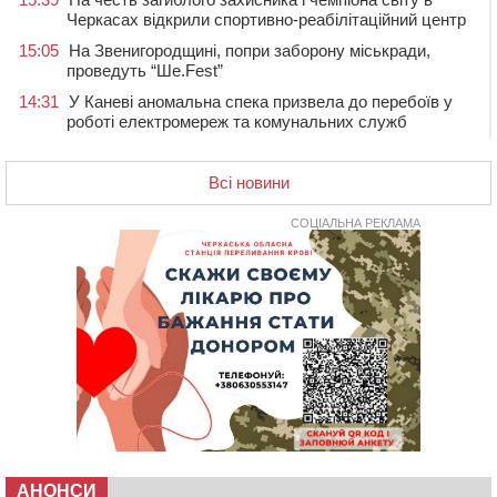
Черкасах відкрили спортивно-реабілітаційний центр
15:05
На Звенигородщині, попри заборону міськради,
проведуть “Ше.Fest”
14:31
У Каневі аномальна спека призвела до перебоїв у
роботі електромереж та комунальних служб
14:02
На Черкащині намолотили перший мільйон тонн
зерна нового врожаю
Всі новини
13:40
На Кам’янщині сталася масштабна пожежа
сміттєзвалища
СОЦІАЛЬНА РЕКЛАМА
13:26
На Черкащині сьогодні очікують грози, зливи, град та
шквали до 22 м/с
12:50
Внаслідок падіння вертольота загинув 28-річний
захисник зі Сміли
12:15
У центрі Черкас не поділили дорогу водії двох ВАЗів
11:29
У Черкасах до середини серпня обмежать рух
транспорту на трьох вулицях
10:54
На Черкащині кількість укриттів збільшилась
уп’ятеро з початку повномасштабної війни
АНОНСИ