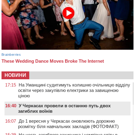
НОВИНИ
17:15
На Уманщині судитимуть колишню очільницю відділу
освіти через закупівлю електрики за завищеною
ціною
16:40
У Черкасах провели в останню путь двох
загиблих воїнів
16:07
До 1 вересня у Черкасах оновлюють дорожню
розмітку біля навчальних закладів (ФОТОФАКТ)
15:39
На честь загиблого захисника і чемпіона світу в