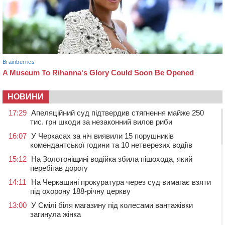
НОВИНИ
17:29
Апеляційний суд підтвердив стягнення майже 250
тис. грн шкоди за незаконний вилов риби
16:07
У Черкасах за ніч виявили 15 порушників
комендантської години та 10 нетверезих водіїв
15:12
На Золотоніщині водійка збила пішохода, який
перебігав дорогу
14:11
На Черкащині прокуратура через суд вимагає взяти
під охорону 188-річну церкву
13:00
У Смілі біля магазину під колесами вантажівки
загинула жінка