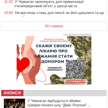
11:33
У Черкасах пропонують для приватизації
п’ятиповерховий об’єкт у центрі міста
10:00
Не вистачає стажу для пенсії: як його докупити та що
потрібно знати
08:23
У Черкасах виявили низку недоліків у гуртожитку, де
Всі новини
проживають ВПО
07 СЕРПНЯ 2026, П'ЯТНИЦЯ
СОЦІАЛЬНА РЕКЛАМА
20:55
На Черкащині врятували рідкісного чорного грифа
(ФОТО)
20:13
Черкаси виділять близько 20 млн грн на роботу
ліцею “Перспектива” до кінця року
19:34
На Уманщині суд припинив право оренди земельних
ділянок, незаконно переданих іноземцем
19:00
Вихователька з Черкас і дві педагогині з області
стали фіналістками Global Teacher Prize Ukraine 2026
18:23
Зарядка, йога, сапи та нові знайомства: у Черкасах
закрили сезон літнього табору для людей поважного
АНОНСИ
віку
У Черкасах відбудуться зйомки
17:48
“Це страшна несправедливість”: мати хворого на
гумористичного шоу “Двіж: Розгони” ...
СМА 13-річного хлопця із Драбівщини просить