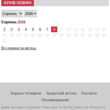
АРХІВ НОВИН
Серпень
2026
1
2
3
4
5
6
7
8
9
10
11
12
13
14
15
16
17
18
19
20
21
22
23
24
25
26
27
28
29
30
31
Всі новини за місяць
Корисні телефони
Зворотний зв’язок
Контакти
Рекламодавцям
Думки, викладені у рубриках "Точка зору" та "Блоги", можуть не збігатися із