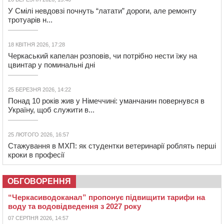
У Смілі невдовзі почнуть “латати” дороги, але ремонту
тротуарів н...
18 КВІТНЯ 2026, 17:28
Черкаський капелан розповів, чи потрібно нести їжу на
цвинтар у поминальні дні
25 БЕРЕЗНЯ 2026, 14:22
Понад 10 років жив у Німеччині: уманчанин повернувся в
Україну, щоб служити в...
25 ЛЮТОГО 2026, 16:57
Стажування в МХП: як студентки ветеринарії роблять перші
кроки в професії
ОБГОВОРЕННЯ
“Черкасиводоканал” пропонує підвищити тарифи на
воду та водовідведення з 2027 року
07 СЕРПНЯ 2026, 14:57