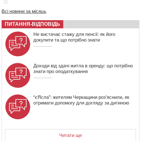
31
шквали до 22 м/с
Всі новини за місяць
12:50
Внаслідок падіння вертольота загинув 28-річний
захисник зі Сміли
ПИТАННЯ-ВІДПОВІДЬ
12:15
У центрі Черкас не поділили дорогу водії двох ВАЗів
Не вистачає стажу для пенсії: як його
докупити та що потрібно знати
Доходи від здачі житла в оренду: що потрібно
знати про оподаткування
“єЯсла”: жителям Черкащини роз’яснили, як
отримати допомогу для догляду за дитиною
Читати ще