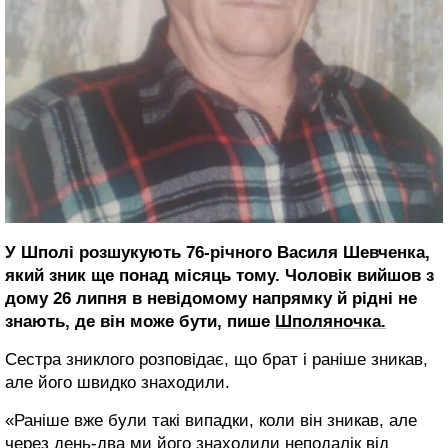
У Шполі розшукують 76-річного Василя Шевченка,
який зник ще понад місяць тому. Чоловік вийшов з
дому 26 липня в невідомому напрямку й рідні не
знають, де він може бути, пише
Шполяночка.
Сестра зниклого розповідає, що брат і раніше зникав,
але його швидко знаходили.
«Раніше вже були такі випадки, коли він зникав, але
через день-два ми його знаходили неподалік від