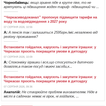
Чорнобаївець:
якщо гривня піде в круте піке, то не
врятують ці підвищення жоден тариф- підвищений чи ...
“Черкасиводоканал” пропонує підвищити тарифи на
воду та водовідведення з 2027 року
07 СЕРПНЯ 2026, 10:56
А:
А пенсія так і залишиться 2595грн./міс.незалежно від
регіону проживання?
Встановити гойдалки, карусель і закупити іграшки: у
Черкасах просять покращити умови в дитсадку
07 СЕРПНЯ 2026, 10:09
А:
Споконвіку іграшки і все,що стосується дитячого
дозвілля,а також-посуд і миючі засоби,к...
Встановити гойдалки, карусель і закупити іграшки: у
Черкасах просять покращити умови в дитсадку
07 СЕРПНЯ 2026, 09:36
Анатолій:
Не створюйте проблем вихователям. Ніде в
місті в садочках немає ні гірок, ні гойдалок, ...