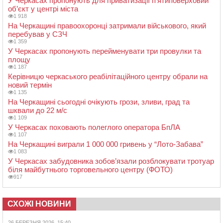
У Черкасах пропонують для приватизації п’ятиповерховий
об’єкт у центрі міста
1 918
На Черкащині правоохоронці затримали військового, який
перебував у СЗЧ
1 359
У Черкасах пропонують перейменувати три провулки та
площу
1 187
Керівницю черкаського реабілітаційного центру обрали на
новий термін
1 135
На Черкащині сьогодні очікують грози, зливи, град та
шквали до 22 м/с
1 109
У Черкасах поховають полеглого оператора БпЛА
1 107
На Черкащині виграли 1 000 000 гривень у “Лото-Забава”
1 083
У Черкасах забудовника зобов’язали розблокувати тротуар
біля майбутнього торговельного центру (ФОТО)
917
СХОЖІ НОВИНИ
26 БЕРЕЗНЯ 2026, 15:40