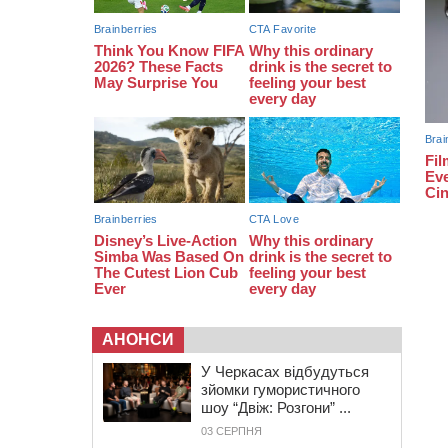
07:30
Понад 968 мільйонів гривень
земельного податку сплатили на
Черкащині
06 СЕРПНЯ 2026, ЧЕТВЕР
21:13
Вісім медалей, з яких чотири
золоті: черкаські спортсмени
тріумфували на чемпіонаті України
АНОНСИ
У Черкасах відбудуться
зйомки гумористичного
шоу “Двіж: Розгони” ...
03 СЕРПНЯ