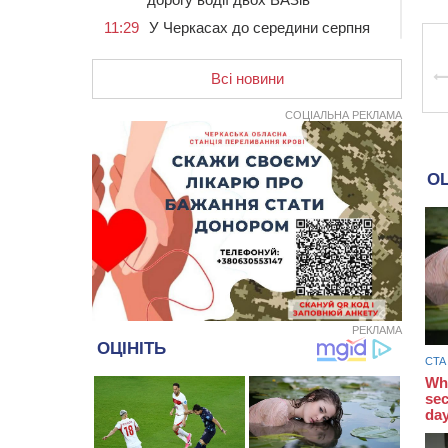
11:29
У Черкасах до середини серпня
обмежать рух транспорту на трьох
вулицях
Всі новини
10:54
На Черкащині кількість укриттів
збільшилась уп’ятеро з початку
СОЦІАЛЬНА РЕКЛАМА
повномасштабної війни
10:15
У Черкасах водій Audi Q5
спричинив аварію, не пропустивши
інший кросовер
09:42
“Черкасиводоканал” пропонує
підвищити тарифи на воду та
водовідведення з 2027 року
09:08
Встановити гойдалки, карусель і
закупити іграшки: у Черкасах
просять покращити умови в
РЕКЛАМА
дитсадку
08:22
“На щиті” у Чорнобаївську
громаду повертається полеглий
біля Кліщіївки воїн