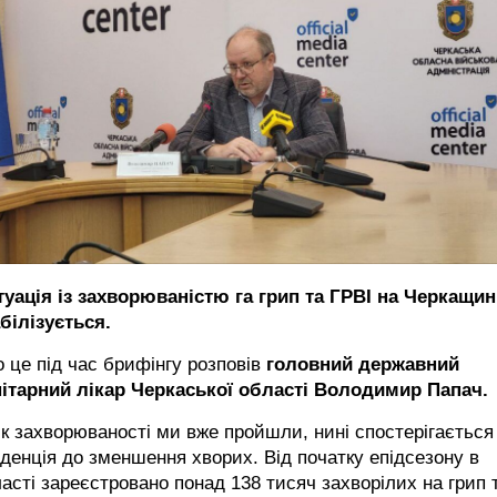
туація із захворюваністю га грип та ГРВІ на Черкащин
білізується.
 це під час брифінгу розповів
головний державний
нітарний лікар Черкаської області Володимир Папач.
ік захворюваності ми вже пройшли, нині спостерігається
денція до зменшення хворих. Від початку епідсезону в
асті зареєстровано понад 138 тисяч захворілих на грип 