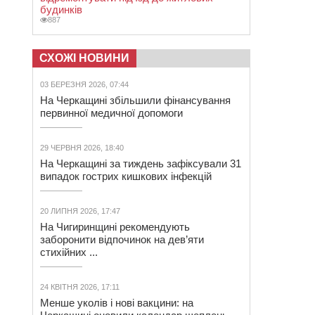
будинків
887
СХОЖІ НОВИНИ
03 БЕРЕЗНЯ 2026, 07:44
На Черкащині збільшили фінансування
первинної медичної допомоги
29 ЧЕРВНЯ 2026, 18:40
На Черкащині за тиждень зафіксували 31
випадок гострих кишкових інфекцій
20 ЛИПНЯ 2026, 17:47
На Чигиринщині рекомендують
заборонити відпочинок на дев’яти
стихійних ...
24 КВІТНЯ 2026, 17:11
Менше уколів і нові вакцини: на