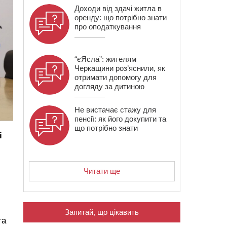
Доходи від здачі житла в
оренду: що потрібно знати
про оподаткування
“єЯсла”: жителям
Черкащини роз’яснили, як
отримати допомогу для
догляду за дитиною
Не вистачає стажу для
пенсії: як його докупити та
що потрібно знати
і
Читати ще
Запитай, що цікавить
та