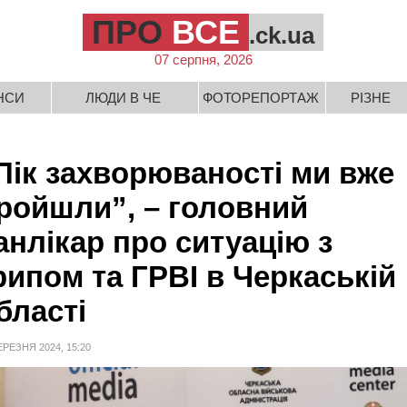
ПРО
ВСЕ
.ck.ua
07 серпня, 2026
НСИ
ЛЮДИ В ЧЕ
ФОТОРЕПОРТАЖ
РІЗНЕ
Пік захворюваності ми вже
ройшли”, – головний
анлікар про ситуацію з
рипом та ГРВІ в Черкаській
бласті
ЕРЕЗНЯ 2024, 15:20