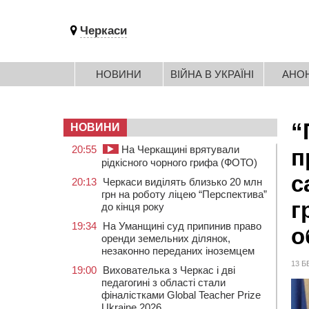
Черкаси
НОВИНИ
ВІЙНА В УКРАЇНІ
АНО
“
НОВИНИ
20:55
На Черкащині врятували
п
рідкісного чорного грифа (ФОТО)
с
20:13
Черкаси виділять близько 20 млн
грн на роботу ліцею “Перспектива”
г
до кінця року
19:34
На Уманщині суд припинив право
о
оренди земельних ділянок,
незаконно переданих іноземцем
13 Б
19:00
Вихователька з Черкас і дві
педагогині з області стали
фіналістками Global Teacher Prize
Ukraine 2026