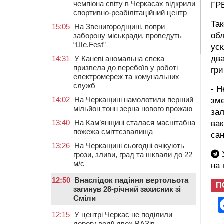
чемпіона світу в Черкасах відкрили
ГРВ
спортивно-реабілітаційний центр
Так
15:05
На Звенигородщині, попри
обл
заборону міськради, проведуть
“Ше.Fest”
уск
дв
14:31
У Каневі аномальна спека
призвела до перебоїв у роботі
гри
електромереж та комунальних
служб
- Н
14:02
На Черкащині намолотили перший
зме
мільйон тонн зерна нового врожаю
за
13:40
На Кам’янщині сталася масштабна
вак
пожежа сміттєзвалища
сан
13:26
На Черкащині сьогодні очікують
У
грози, зливи, град та шквали до 22
м/с
на
12:50
Внаслідок падіння вертольота
П
загинув 28-річний захисник зі
Сміли
12:15
У центрі Черкас не поділили
дорогу водії двох ВАЗів