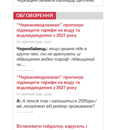
Черкащині оновили календар щеплень
ОБГОВОРЕННЯ
“Черкасиводоканал” пропонує
підвищити тарифи на воду та
водовідведення з 2027 року
07 СЕРПНЯ 2026, 14:57
Чорнобаївець:
якщо гривня піде в
круте піке, то не врятують ці
підвищення жоден тариф- підвищений
чи ...
“Черкасиводоканал” пропонує
підвищити тарифи на воду та
водовідведення з 2027 року
07 СЕРПНЯ 2026, 10:56
А:
А пенсія так і залишиться 2595грн./
міс.незалежно від регіону проживання?
Встановити гойдалки, карусель і