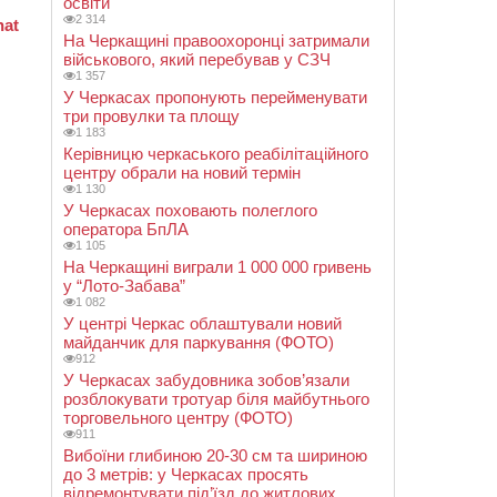
освіти
2 314
На Черкащині правоохоронці затримали
військового, який перебував у СЗЧ
1 357
У Черкасах пропонують перейменувати
три провулки та площу
1 183
Керівницю черкаського реабілітаційного
центру обрали на новий термін
1 130
У Черкасах поховають полеглого
оператора БпЛА
1 105
На Черкащині виграли 1 000 000 гривень
у “Лото-Забава”
1 082
У центрі Черкас облаштували новий
майданчик для паркування (ФОТО)
912
У Черкасах забудовника зобов’язали
розблокувати тротуар біля майбутнього
торговельного центру (ФОТО)
911
Вибоїни глибиною 20-30 см та шириною
до 3 метрів: у Черкасах просять
відремонтувати під’їзд до житлових