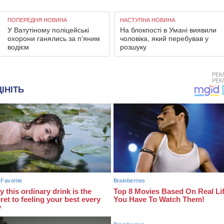
ПОПЕРЕДНЯ НОВИНА
НАСТУПНА НОВИНА
У Ватутіному поліцейські
На блокпості в Умані виявили
охорони ганялись за п’яним
чоловіка, який перебував у
водієм
розшуку
РЕК
РЕК