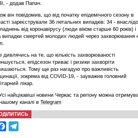
І, - додав Папач.
ож він повідомив, що від початку епідемічного сезону в
асті зареєстрували 36 летальних випадків: 34 - внаслідо
ладнень від коронавірусу (люди віком старше 60 років) і
а випадки смертей молодих людей через захворювання 
п.
е дивлячись на те, що кількість захворюваності
ншується, епідсезон триває і ризики захворіти
лишаються. Тому ще раз нагадую про важливість
цинації, зокрема від COVID-19, - зауважив головний
ітарний лікар.
сі найцікавіші новини Черкас та регіону можна отримув
 нашому каналі в
Telegram
ОДІЛИТИСЬ
Facebook
Telegram