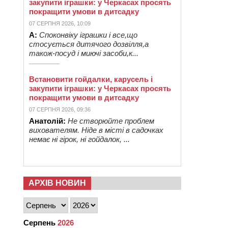
закупити іграшки: у Черкасах просять
покращити умови в дитсадку
07 СЕРПНЯ 2026, 10:09
А:
Споконвіку іграшки і все,що
стосується дитячого дозвілля,а
також-посуд і миючі засоби,к...
Встановити гойдалки, карусель і
закупити іграшки: у Черкасах просять
покращити умови в дитсадку
07 СЕРПНЯ 2026, 09:36
Анатолій:
Не створюйте проблем
вихователям. Ніде в місті в садочках
немає ні гірок, ні гойдалок, ...
АРХІВ НОВИН
Серпень
2026