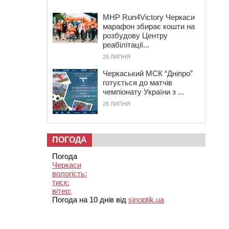
MHP Run4Victory Черкаси
марафон збирає кошти на
розбудову Центру
реабілітації...
28 ЛИПНЯ
Черкаський МСК “Дніпро”
готується до матчів
чемпіонату України з ...
28 ЛИПНЯ
ПОГОДА
Погода
Черкаси
вологість:
тиск:
вітер:
Погода на 10 днів від
sinoptik.ua