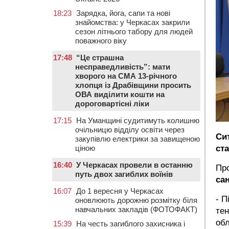
18:23
Зарядка, йога, сапи та нові
знайомства: у Черкасах закрили
сезон літнього табору для людей
поважного віку
17:48
“Це страшна
несправедливість”: мати
хворого на СМА 13-річного
хлопця із Драбівщини просить
ОВА виділити кошти на
дороговартісні ліки
17:15
На Уманщині судитимуть колишню
очільницю відділу освіти через
Си
закупівлю електрики за завищеною
ста
ціною
16:40
У Черкасах провели в останню
Про
путь двох загиблих воїнів
са
16:07
До 1 вересня у Черкасах
- П
оновлюють дорожню розмітку біля
навчальних закладів (ФОТОФАКТ)
тен
обл
15:39
На честь загиблого захисника і