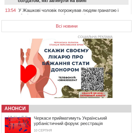
солдатом, які загинули на війні
13:54
У Жашкові чоловік погрожував людям гранатою і
зберігав вдома схрон боєприпасів
13:18
У Черкасах екологи виявили скид забрудненої рідини
Всі новини
в Дніпро
СОЦІАЛЬНА РЕКЛАМА
12:42
У Тальнівській громаді провели в останню путь
захисника, який помер від тяжкої хвороби
12:05
У Городищі шестикласниця наклала на себе
руки: незадовго до трагедії її побили однолітки
(ВІДЕО)
12:00
Учителя Черкаської гімназії №31 відзначили Премією
Кабміну
11:19
На Черкащині запрацювала Мистецько-краєзнавча
рада
10:40
У Вільшанській громаді попрощалися із
АНОНСИ
захисником, який помер від тяжких поранень
Черкаси прийматимуть Український
09:59
Всі опинилися в кюветі: у Будищі зіткнулися два
урбаністичний форум: реєстрація
автомобілі та мотоцикл
10 СЕРПНЯ