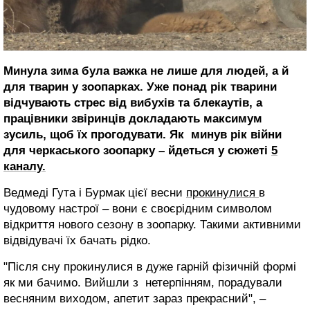
Минула зима була важка не лише для людей, а й
для тварин у зоопарках. Уже понад рік тварини
відчувають стрес від вибухів та блекаутів, а
працівники звіринців докладають максимум
зусиль, щоб їх прогодувати. Як минув рік війни
для черкаського зоопарку – йдеться у сюжеті
5
каналу.
Ведмеді Гута і Бурмак цієї весни
прокинулися
в
чудовому настрої – вони є своєрідним символом
відкриття нового сезону в зоопарку. Такими активними
відвідувачі їх бачать рідко.
"Після сну прокинулися в дуже гарній фізичній формі
як ми бачимо. Вийшли з нетерпінням, порадували
весняним виходом, апетит зараз прекрасний", –