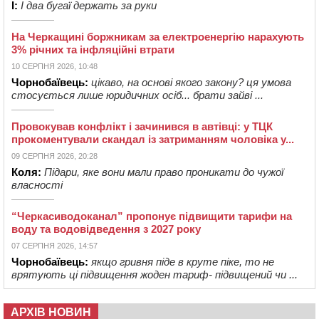
І:
І два бугаї держать за руки
На Черкащині боржникам за електроенергію нарахують
3% річних та інфляційні втрати
10 СЕРПНЯ 2026, 10:48
Чорнобаївець:
цікаво, на основі якого закону? ця умова
стосується лише юридичних осіб... брати зайві ...
Провокував конфлікт і зачинився в автівці: у ТЦК
прокоментували скандал із затриманням чоловіка у...
09 СЕРПНЯ 2026, 20:28
Коля:
Підари, яке вони мали право проникати до чужої
власності
“Черкасиводоканал” пропонує підвищити тарифи на
воду та водовідведення з 2027 року
07 СЕРПНЯ 2026, 14:57
Чорнобаївець:
якщо гривня піде в круте піке, то не
врятують ці підвищення жоден тариф- підвищений чи ...
АРХІВ НОВИН