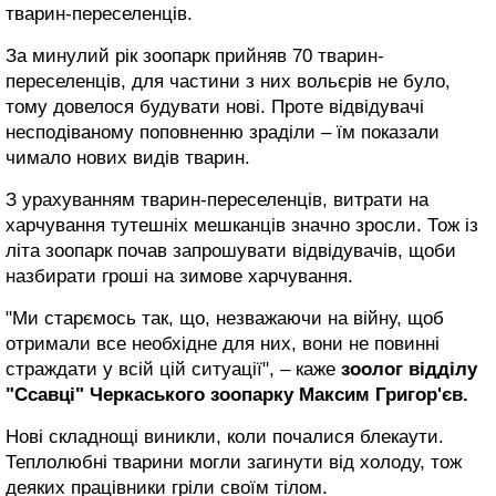
тварин-переселенців.
За минулий рік зоопарк прийняв 70 тварин-
переселенців, для частини з них вольєрів не було,
тому довелося будувати нові. Проте відвідувачі
несподіваному поповненню зраділи – їм показали
чимало нових видів тварин.
З урахуванням тварин-переселенців, витрати на
харчування тутешніх мешканців значно зросли. Тож із
літа зоопарк почав запрошувати відвідувачів, щоби
назбирати гроші на зимове харчування.
"Ми старємось так, що, незважаючи на війну, щоб
отримали все необхідне для них, вони не повинні
страждати у всій цій ситуації", – каже
зоолог відділу
"Ссавці" Черкаського зоопарку Максим Григор'єв.
Нові складнощі виникли, коли почалися блекаути.
Теплолюбні тварини могли загинути від холоду, тож
деяких працівники гріли своїм тілом.