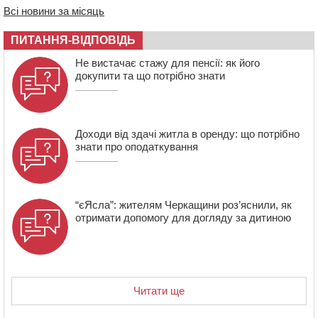
іншу тварину: на Уманщині поліція відкрила
Всі новини за місяць
кримінальне провадження
08:44
Безкоштовне харчування, укриття та STEM: Черкаси
ПИТАННЯ-ВІДПОВІДЬ
готують освітню галузь до нового навчального року
Не вистачає стажу для пенсії: як його
08 СЕРПНЯ 2026, СУБОТА
докупити та що потрібно знати
20:32
Черкаські вершники здобули нагороди української
першості
Доходи від здачі житла в оренду: що потрібно
знати про оподаткування
“єЯсла”: жителям Черкащини роз’яснили, як
отримати допомогу для догляду за дитиною
Читати ще