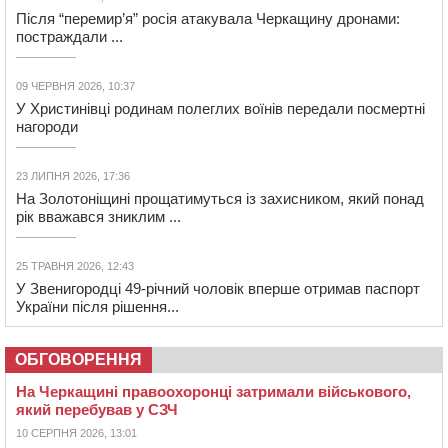
Після “перемир’я” росія атакувала Черкащину дронами:
постраждали ...
09 ЧЕРВНЯ 2026, 10:37
У Христинівці родинам полеглих воїнів передали посмертні
нагороди
23 ЛИПНЯ 2026, 17:36
На Золотоніщині прощатимуться із захисником, який понад
рік вважався зниклим ...
25 ТРАВНЯ 2026, 12:43
У Звенигородці 49-річний чоловік вперше отримав паспорт
України після рішення...
ОБГОВОРЕННЯ
На Черкащині правоохоронці затримали військового,
який перебував у СЗЧ
10 СЕРПНЯ 2026, 13:01