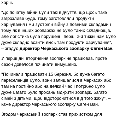
харчі.
"До початку війни були такі відчуття, що щось таке
загрозливе буде, тому заготовляли продукти
харчування і ми зустріли війну з повними складами і
тому як в інших зоопарках не було таких складнощів,
але логістика була порушені і перші 2-3 тижні нам було
дуже складно возити якісь там продукти харчування",
– згадує
директор Черкаського зоопарку Євген Ван.
У перші дні вторгнення зоопарк не працював, проте
сезон довелося починати вимушено.
"Починали працювати 15 березня, бо дуже багато
переселенців було, вони залишалися в Черкасах або
там на постійно або на деякий час і потрібно було
дуже багато було прохань відкрити зоопарк, багато
сімей з дітьми, щоб відсторонитися від того жаху", –
каже директор Черкаського зоопарку Євген Ван.
Згодом черкаський зоопарк став прихистком для