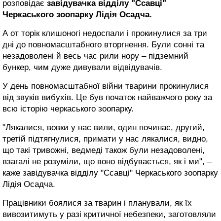
розповідає
завідувачка відділу "Ссавці"
Черкаського зоопарку Лідія Осадча.
А от торік клишоногі недоспали і прокинулися за три
дні до повномасштабного вторгнення. Були сонні та
незадоволені й весь час рили нору – підземний
бункер, чим дуже дивували відвідувачів.
У день повномасштабної війни тварини прокинулися
від звуків вибухів. Це був початок найважчого року за
всю історію черкаського зоопарку.
"Лякалися, вовки у нас вили, один починає, другий,
третій підтягнулися, примати у нас лякалися, видно,
що такі тривожні, ведмеді також були незадоволені,
взагалі не розуміли, що воно відбувається, як і ми", –
каже завідувачка відділу "Ссавці" Черкаського зоопарку
Лідія Осадча.
Працівники боялися за тварин і планували, як їх
вивозитимуть у разі критичної небезпеки, заготовляли