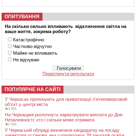
ОПИТУВАННЯ
На скільки сильно впливають відключення світла на
ваше життя, зокрема роботу?
Катастрофічно
Частково відчутно
Майже не впливають
Не відчуваю
Переглянути результати
ПОПУЛЯРНЕ НА САЙТІ
У Черкасах пропонують для приватизації п’ятиповерховий
об’єкт у центрі міста
3 955
На Черкащині розпочнуть нараховувати виплати до Дня
Незалежності: хто і скільки може отримати
2 469
У Черкаській облраді визначили кандидатку на посаду
директора установи, яка супроводжує 39 закладів освіти