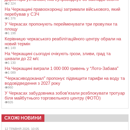
2 324
На Черкащині правоохоронці затримали військового, який
перебував у СЗЧ
1 376
У Черкасах пропонують перейменувати три провулки та
площу
1 198
Керівницю черкаського реабілітаційного центру обрали на
новий термін
1 149
На Черкащині сьогодні очікують грози, зливи, град та
шквали до 22 м/с
1 130
На Черкащині виграли 1 000 000 гривень у “Лото-Забава”
1 089
“Черкасиводоканал” пропонує підвищити тарифи на воду та
водовідведення з 2027 року
960
У Черкасах забудовника зобов’язали розблокувати тротуар
біля майбутнього торговельного центру (ФОТО)
926
СХОЖІ НОВИНИ
12 ТРАВНЯ 2026, 10:05