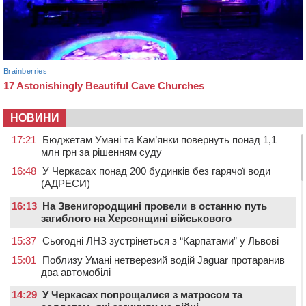
НОВИНИ
17:21
Бюджетам Умані та Кам’янки повернуть понад 1,1
млн грн за рішенням суду
16:48
У Черкасах понад 200 будинків без гарячої води
(АДРЕСИ)
16:13
На Звенигородщині провели в останню путь
загиблого на Херсонщині військового
15:37
Сьогодні ЛНЗ зустрінеться з “Карпатами” у Львові
15:01
Поблизу Умані нетверезий водій Jaguar протаранив
два автомобілі
14:29
У Черкасах попрощалися з матросом та