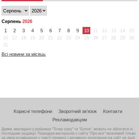
Серпень
2026
1
2
3
4
5
6
7
8
9
10
11
12
13
14
15
16
17
18
19
20
21
22
23
24
25
26
27
28
29
30
31
Всі новини за місяць
Корисні телефони
Зворотний зв’язок
Контакти
Рекламодавцям
Думки, викладені у рубриках "Точка зору" та "Блоги", можуть не збігатися із
поглядами редакції. Передрук матеріалів з сайту "Про все" можливий тільки
за умов розміщення у тексті прямого і активного посилання на сайт не далі