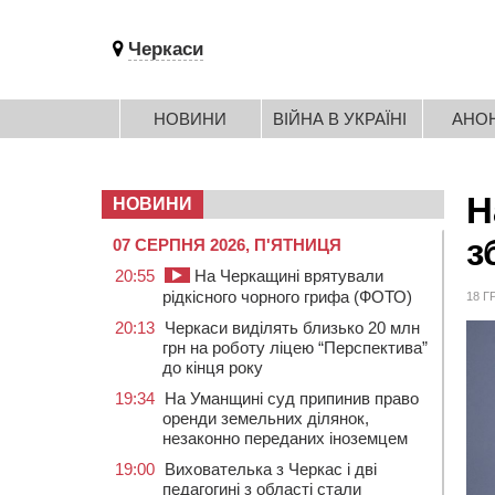
Черкаси
НОВИНИ
ВІЙНА В УКРАЇНІ
АНО
Н
НОВИНИ
з
07 СЕРПНЯ 2026, П'ЯТНИЦЯ
20:55
На Черкащині врятували
рідкісного чорного грифа (ФОТО)
18 Г
20:13
Черкаси виділять близько 20 млн
грн на роботу ліцею “Перспектива”
до кінця року
19:34
На Уманщині суд припинив право
оренди земельних ділянок,
незаконно переданих іноземцем
19:00
Вихователька з Черкас і дві
педагогині з області стали