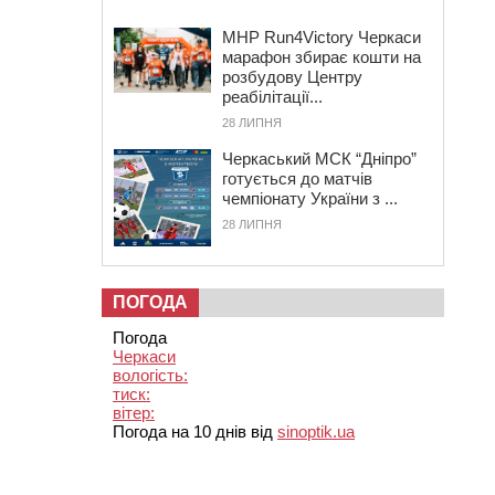
MHP Run4Victory Черкаси
марафон збирає кошти на
розбудову Центру
реабілітації...
28 ЛИПНЯ
Черкаський МСК “Дніпро”
готується до матчів
чемпіонату України з ...
28 ЛИПНЯ
ПОГОДА
Погода
Черкаси
вологість:
тиск:
вітер:
Погода на 10 днів від
sinoptik.ua