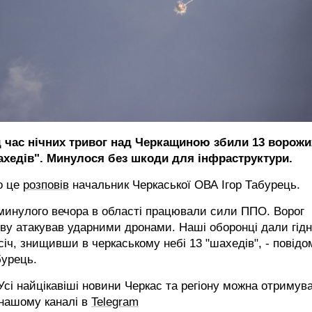
д час нічних тривог над Черкащиною збили 13 ворожи
ахедів". Минулося без шкоди для інфраструктури.
о це
розповів
начальник Черкаської ОВА Ігор Табурець.
минулого вечора в області працювали сили ППО. Ворог
ву атакував ударними дронами. Наші оборонці дали гід
січ, знищивши в черкаському небі 13 "шахедів", - повід
бурець.
сі найцікавіші новини Черкас та регіону можна отримув
 нашому каналі в
Telegram