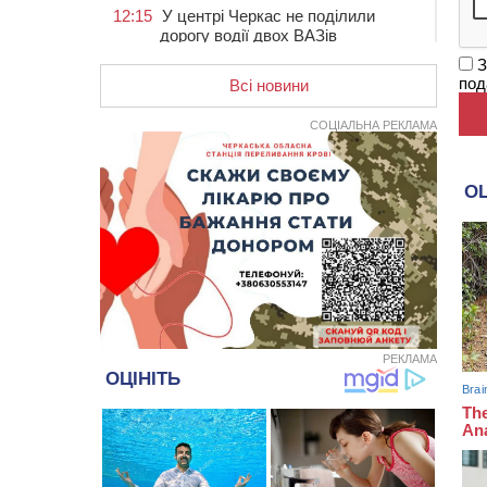
12:15
У центрі Черкас не поділили
дорогу водії двох ВАЗів
З
11:29
У Черкасах до середини серпня
под
обмежать рух транспорту на трьох
Всі новини
вулицях
СОЦІАЛЬНА РЕКЛАМА
10:54
На Черкащині кількість укриттів
збільшилась уп’ятеро з початку
повномасштабної війни
10:15
У Черкасах водій Audi Q5
спричинив аварію, не пропустивши
інший кросовер
09:42
“Черкасиводоканал” пропонує
підвищити тарифи на воду та
водовідведення з 2027 року
09:08
Встановити гойдалки, карусель і
РЕКЛАМА
закупити іграшки: у Черкасах
просять покращити умови в
дитсадку
08:22
“На щиті” у Чорнобаївську
громаду повертається полеглий