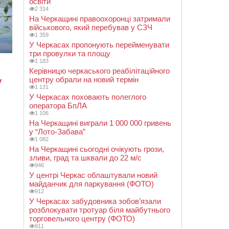
освіти
2 314
На Черкащині правоохоронці затримали
військового, який перебував у СЗЧ
1 359
У Черкасах пропонують перейменувати
три провулки та площу
1 183
Керівницю черкаського реабілітаційного
центру обрали на новий термін
1 131
У Черкасах поховають полеглого
оператора БпЛА
1 106
На Черкащині виграли 1 000 000 гривень
у “Лото-Забава”
1 082
На Черкащині сьогодні очікують грози,
зливи, град та шквали до 22 м/с
946
У центрі Черкас облаштували новий
майданчик для паркування (ФОТО)
912
У Черкасах забудовника зобов’язали
розблокувати тротуар біля майбутнього
торговельного центру (ФОТО)
911