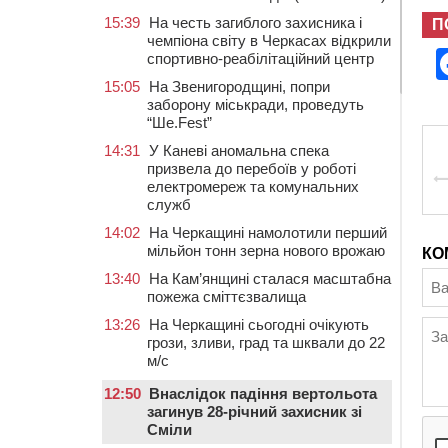
15:39
На честь загиблого захисника і
П
чемпіона світу в Черкасах відкрили
спортивно-реабілітаційний центр
15:05
На Звенигородщині, попри
заборону міськради, проведуть
“Ше.Fest”
14:31
У Каневі аномальна спека
призвела до перебоїв у роботі
електромереж та комунальних
служб
14:02
На Черкащині намолотили перший
мільйон тонн зерна нового врожаю
КО
13:40
На Кам’янщині сталася масштабна
пожежа сміттєзвалища
13:26
На Черкащині сьогодні очікують
грози, зливи, град та шквали до 22
м/с
12:50
Внаслідок падіння вертольота
загинув 28-річний захисник зі
Сміли