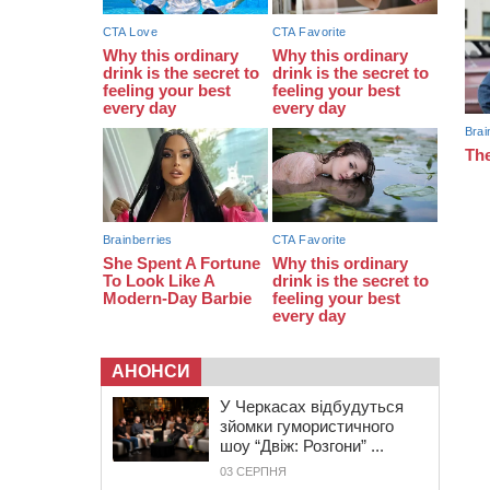
біля Кліщіївки воїн
07:30
Понад 968 мільйонів гривень
земельного податку сплатили на
Черкащині
06 СЕРПНЯ 2026, ЧЕТВЕР
21:13
Вісім медалей, з яких чотири
золоті: черкаські спортсмени
тріумфували на чемпіонаті України
АНОНСИ
У Черкасах відбудуться
зйомки гумористичного
шоу “Двіж: Розгони” ...
03 СЕРПНЯ