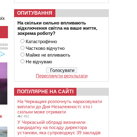
ОПИТУВАННЯ
оїх
На скільки сильно впливають
відключення світла на ваше життя,
зокрема роботу?
Катастрофічно
ЛАМА
Частково відчутно
ЛАМА
Майже не впливають
Не відчуваю
Переглянути результати
ПОПУЛЯРНЕ НА САЙТІ
На Черкащині розпочнуть нараховувати
виплати до Дня Незалежності: хто і
скільки може отримати
2 452
У Черкаській облраді визначили
кандидатку на посаду директора
установи, яка супроводжує 39 закладів