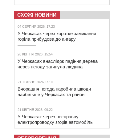
СХОЖІ НОВИНИ
04 СЕРПНЯ 2026, 17:23
У Черкасах через коротке замикання
горіла прибудова до ангару
26 КВІТНЯ 2026, 15:54
У Черкасах внаслідок падіння дерева
через негоду загинула людина
21 ТРАВНЯ 2026, 09:11
Вчорашня негода наробила шкоди
найбільше у Черкасах та районі
21 КВІТНЯ 2026, 09:22
У Черкасах через несправну
електропроводку згорів автомобіль