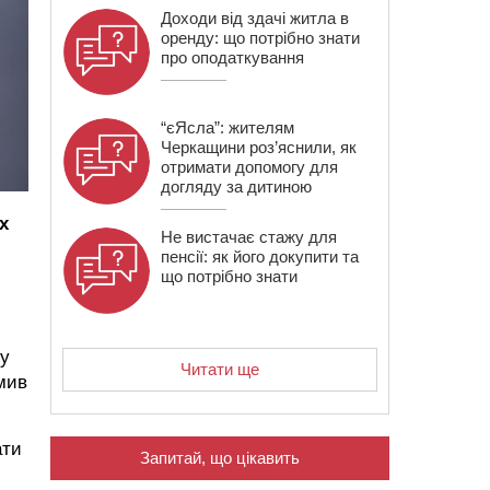
Доходи від здачі житла в
оренду: що потрібно знати
про оподаткування
“єЯсла”: жителям
Черкащини роз’яснили, як
отримати допомогу для
догляду за дитиною
х
Не вистачає стажу для
пенсії: як його докупити та
що потрібно знати
ну
Читати ще
омив
ати
Запитай, що цікавить