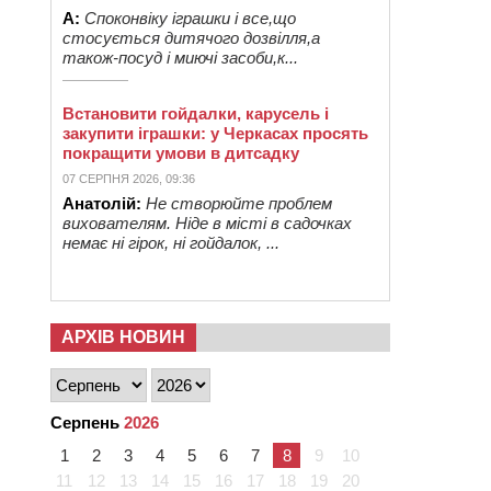
А:
Споконвіку іграшки і все,що
стосується дитячого дозвілля,а
також-посуд і миючі засоби,к...
Встановити гойдалки, карусель і
закупити іграшки: у Черкасах просять
покращити умови в дитсадку
07 СЕРПНЯ 2026, 09:36
Анатолій:
Не створюйте проблем
вихователям. Ніде в місті в садочках
немає ні гірок, ні гойдалок, ...
АРХІВ НОВИН
Серпень
2026
1
2
3
4
5
6
7
8
9
10
11
12
13
14
15
16
17
18
19
20