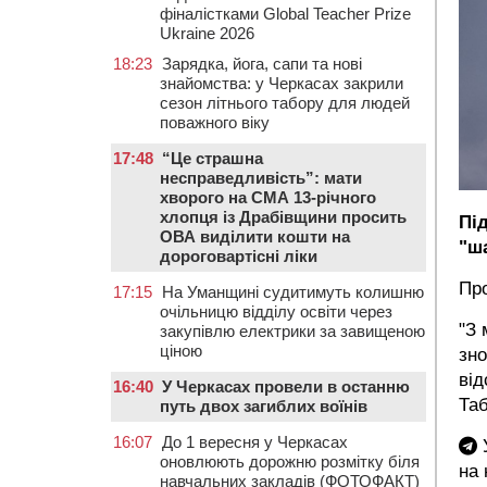
фіналістками Global Teacher Prize
Ukraine 2026
18:23
Зарядка, йога, сапи та нові
знайомства: у Черкасах закрили
сезон літнього табору для людей
поважного віку
17:48
“Це страшна
несправедливість”: мати
хворого на СМА 13-річного
хлопця із Драбівщини просить
Пі
ОВА виділити кошти на
"ш
дороговартісні ліки
Пр
17:15
На Уманщині судитимуть колишню
очільницю відділу освіти через
"З 
закупівлю електрики за завищеною
ціною
зно
від
16:40
У Черкасах провели в останню
Та
путь двох загиблих воїнів
16:07
До 1 вересня у Черкасах
У
оновлюють дорожню розмітку біля
на
навчальних закладів (ФОТОФАКТ)