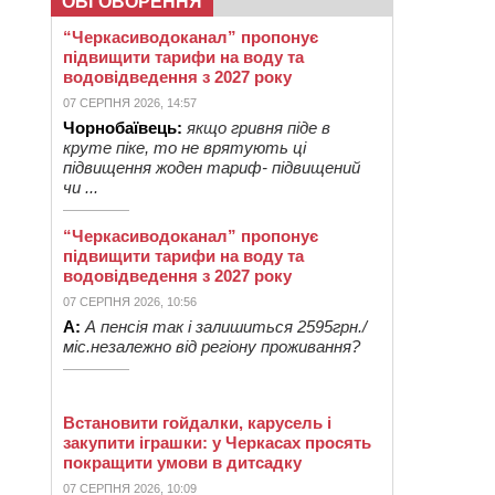
ОБГОВОРЕННЯ
“Черкасиводоканал” пропонує
підвищити тарифи на воду та
водовідведення з 2027 року
07 СЕРПНЯ 2026, 14:57
Чорнобаївець:
якщо гривня піде в
круте піке, то не врятують ці
підвищення жоден тариф- підвищений
чи ...
“Черкасиводоканал” пропонує
підвищити тарифи на воду та
водовідведення з 2027 року
07 СЕРПНЯ 2026, 10:56
А:
А пенсія так і залишиться 2595грн./
міс.незалежно від регіону проживання?
Встановити гойдалки, карусель і
закупити іграшки: у Черкасах просять
покращити умови в дитсадку
07 СЕРПНЯ 2026, 10:09