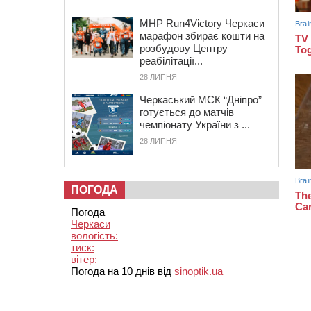
MHP Run4Victory Черкаси
марафон збирає кошти на
розбудову Центру
реабілітації...
28 ЛИПНЯ
Черкаський МСК “Дніпро”
готується до матчів
чемпіонату України з ...
28 ЛИПНЯ
ПОГОДА
Погода
Черкаси
вологість:
тиск:
вітер:
Погода на 10 днів від
sinoptik.ua