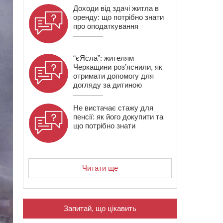
Доходи від здачі житла в
оренду: що потрібно знати
про оподаткування
“єЯсла”: жителям
Черкащини роз’яснили, як
отримати допомогу для
догляду за дитиною
Не вистачає стажу для
пенсії: як його докупити та
що потрібно знати
Читати ще
Запитай, що цікавить