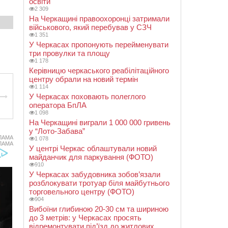
освіти
2 309
На Черкащині правоохоронці затримали
військового, який перебував у СЗЧ
1 351
У Черкасах пропонують перейменувати
три провулки та площу
1 178
Керівницю черкаського реабілітаційного
центру обрали на новий термін
1 114
У Черкасах поховають полеглого
оператора БпЛА
1 098
На Черкащині виграли 1 000 000 гривень
у “Лото-Забава”
ЛАМА
1 078
ЛАМА
У центрі Черкас облаштували новий
майданчик для паркування (ФОТО)
910
У Черкасах забудовника зобов’язали
розблокувати тротуар біля майбутнього
торговельного центру (ФОТО)
904
Вибоїни глибиною 20-30 см та шириною
до 3 метрів: у Черкасах просять
відремонтувати під’їзд до житлових