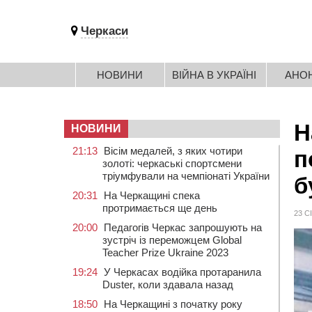
Черкаси
НОВИНИ
ВІЙНА В УКРАЇНІ
АНО
Н
НОВИНИ
21:13
Вісім медалей, з яких чотири
п
золоті: черкаські спортсмени
тріумфували на чемпіонаті України
б
20:31
На Черкащині спека
протримається ще день
23 С
20:00
Педагогів Черкас запрошують на
зустріч із переможцем Global
Teacher Prize Ukraine 2023
19:24
У Черкасах водійка протаранила
Duster, коли здавала назад
18:50
На Черкащині з початку року