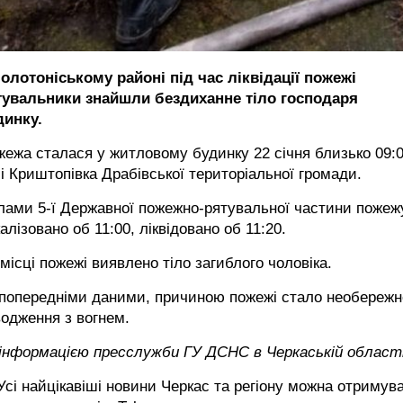
олотоніському районі під час ліквідації пожежі
тувальники знайшли бездиханне тіло господаря
динку.
ежа сталася у житловому будинку 22 січня близько 09:0
і Криштопівка Драбівської територіальної громади.
лами 5-ї Державної пожежно-рятувальної частини пожеж
алізовано об 11:00, ліквідовано об 11:20.
місці пожежі виявлено тіло загиблого чоловіка.
 попередніми даними, причиною пожежі стало необережн
одження з вогнем.
 інформацією пресслужби ГУ ДСНС в Черкаській област
сі найцікавіші новини Черкас та регіону можна отримув