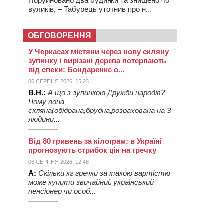
Поруйновано два будинки та знищено 40
вуликів, – Табурець уточнив про н...
ОБГОВОРЕННЯ
У Черкасах містяни через нову скляну
зупинку і вирізані дерева потерпають
від спеки: Бондаренко о...
06 СЕРПНЯ 2026, 15:23
В.Н.:
А що з зупинкою Дружби народів?
Чому вона
скляна(обідрана,брудна,розрахована на 3
людини...
Від 80 гривень за кілограм: в Україні
прогнозують стрибок цін на гречку
06 СЕРПНЯ 2026, 12:48
А:
Скільки кг гречки за такою вартістю
може купити звичайний український
пенсіонер чи особ...