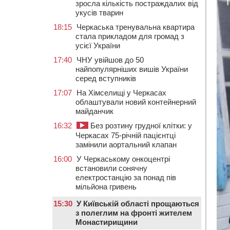
зросла кількість постраждалих від
укусів тварин
18:15
Черкаська тренувальна квартира
стала прикладом для громад з
усієї України
17:40
ЧНУ увійшов до 50
найпопулярніших вишів України
серед вступників
17:07
На Хімселищі у Черкасах
облаштували новий контейнерний
майданчик
16:32
Без розтину грудної клітки: у
Черкасах 75-річній пацієнтці
замінили аортальний клапан
16:00
У Черкаському онкоцентрі
встановили сонячну
електростанцію за понад пів
мільйона гривень
15:30
У Київській області прощаються
з полеглим на фронті жителем
Монастирищини