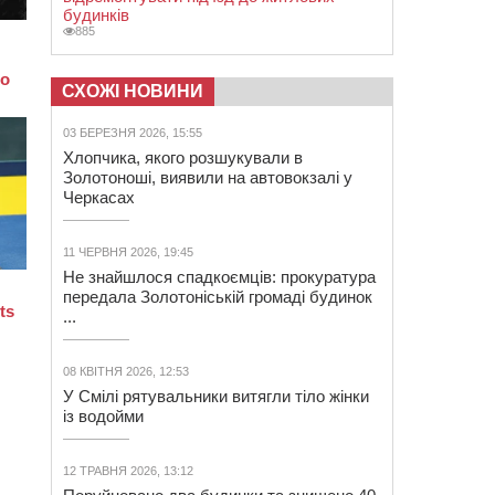
будинків
885
СХОЖІ НОВИНИ
03 БЕРЕЗНЯ 2026, 15:55
Хлопчика, якого розшукували в
Золотоноші, виявили на автовокзалі у
Черкасах
11 ЧЕРВНЯ 2026, 19:45
Не знайшлося спадкоємців: прокуратура
передала Золотоніській громаді будинок
...
08 КВІТНЯ 2026, 12:53
У Смілі рятувальники витягли тіло жінки
із водойми
12 ТРАВНЯ 2026, 13:12