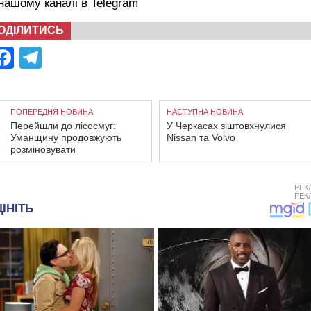
 нашому каналі в
Telegram
ОДІЛИТИСЬ
Facebook
Telegram
ПОПЕРЕДНЯ НОВИНА
НАСТУПНА НОВИНА
Перейшли до лісосмуг:
У Черкасах зіштовхнулися
Уманщину продовжують
Nissan та Volvo
розміновувати
РЕК
РЕК