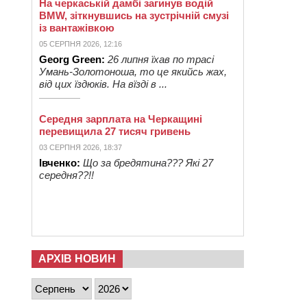
На черкаській дамбі загинув водій
BMW, зіткнувшись на зустрічній смузі
із вантажівкою
05 СЕРПНЯ 2026, 12:16
Georg Green:
26 липня їхав по трасі
Умань-Золотоноша, то це якийсь жах,
від цих їздюків. На вїзді в ...
Середня зарплата на Черкащині
перевищила 27 тисяч гривень
03 СЕРПНЯ 2026, 18:37
Івченко:
Що за бредятина??? Які 27
середня??!!
АРХІВ НОВИН