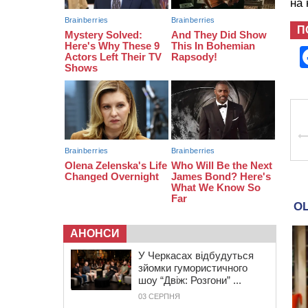
на
08:20
Обрано претендента на посаду
директора Мокрокалигірського
П
психоневрологічного інтернату
07:23
Уманські міграційники видворили з
країни грузина, який відсидів
термін у колонії
АНОНСИ
У Черкасах відбудуться
зйомки гумористичного
шоу “Двіж: Розгони” ...
03 СЕРПНЯ