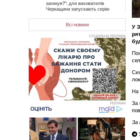
загинув?”: для вихователів
Черкащини запускають серію
унікальних тренінгів
Всі новини
12:14
На Золотоніщині вже десяту
У З
добу гасять пожежу торфу
ря
СОЦІАЛЬНА РЕКЛАМА
11:35
Від 80 гривень за кілограм: в
бу
Україні прогнозують стрибок цін на
гречку
Пож
сел
10:56
Захисника зі Звенигородщини,
який обороняв Авдіївку,
нагородили “Комбатантським
Си
хрестом”
лок
10:10
На Черкащині п’яний мотоцикліст
На 
зіткнувся з мопедом: двоє людей у
лікарні
За
РЕКЛАМА
09:42
Ветерани МСК “Дніпро” вибороли
пов
бронзу чемпіонату України
08:57
На Уманщині підрядника
За
зобов’язали сплатити понад 670
тис грн штрафу за незаконні зміни
У
до договору