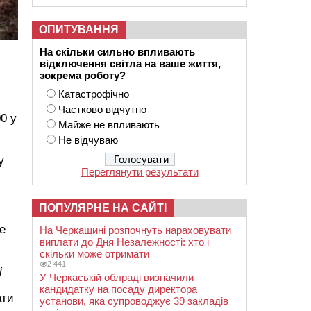
ОПИТУВАННЯ
На скільки сильно впливають
відключення світла на ваше життя,
зокрема роботу?
Катастрофічно
Частково відчутно
0 у
Майже не впливають
Не відчуваю
у
Переглянути результати
ПОПУЛЯРНЕ НА САЙТІ
е
На Черкащині розпочнуть нараховувати
виплати до Дня Незалежності: хто і
скільки може отримати
2 441
і
У Черкаській облраді визначили
кандидатку на посаду директора
ати
установи, яка супроводжує 39 закладів