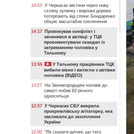
14:53
У Черкасах містяни через нову
скляну зупинку і вирізані дерева
потерпають від спеки: Бондаренко
обіцяє масштабне озеленення
14:17
Провокував конфлікт і
зачинився в автівці: у ТЦК
прокоментували скандал із
затриманням чоловіка у
Тальному
13:55
У Тальному працівники ТЦК
вибили вікно і витягли з автівки
чоловіка (ВІДЕО)
13:27
На Звенигородщині чоловік до
смерті побив 82-річного
односельця
12:57
У Черкасах СБУ викрила
прокремлівську агітаторку, яка
закликала до захоплення
України
12:50
“Як сказати дитині, що тато