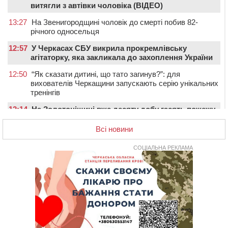
витягли з автівки чоловіка (ВІДЕО)
13:27
На Звенигородщині чоловік до смерті побив 82-
річного односельця
12:57
У Черкасах СБУ викрила прокремлівську
агітаторку, яка закликала до захоплення України
12:50
“Як сказати дитині, що тато загинув?”: для
вихователів Черкащини запускають серію унікальних
тренінгів
12:14
На Золотоніщині вже десяту добу гасять пожежу
торфу
Всі новини
11:35
Від 80 гривень за кілограм: в Україні прогнозують
стрибок цін на гречку
СОЦІАЛЬНА РЕКЛАМА
10:56
Захисника зі Звенигородщини, який обороняв
Авдіївку, нагородили “Комбатантським хрестом”
10:10
На Черкащині п’яний мотоцикліст зіткнувся з
мопедом: двоє людей у лікарні
09:42
Ветерани МСК “Дніпро” вибороли бронзу чемпіонату
України