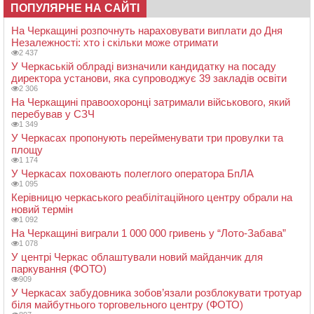
ПОПУЛЯРНЕ НА САЙТІ
На Черкащині розпочнуть нараховувати виплати до Дня
Незалежності: хто і скільки може отримати
2 437
У Черкаській облраді визначили кандидатку на посаду
директора установи, яка супроводжує 39 закладів освіти
2 306
На Черкащині правоохоронці затримали військового, який
перебував у СЗЧ
1 349
У Черкасах пропонують перейменувати три провулки та
площу
1 174
У Черкасах поховають полеглого оператора БпЛА
1 095
Керівницю черкаського реабілітаційного центру обрали на
новий термін
1 092
На Черкащині виграли 1 000 000 гривень у “Лото-Забава”
1 078
У центрі Черкас облаштували новий майданчик для
паркування (ФОТО)
909
У Черкасах забудовника зобов’язали розблокувати тротуар
біля майбутнього торговельного центру (ФОТО)