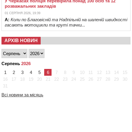
У Черкасах поліція перевірила понад 100 осіб та 12
розважальних закладів
01 СЕРПНЯ 2026, 19:39
А:
Коли по Благовісній та Надпільній на шаленій швидкості
гасають мотоцикли та круті тачки...
АРХІВ НОВИН
Серпень
2026
1
2
3
4
5
6
7
8
9
10
11
12
13
14
15
16
17
18
19
20
21
22
23
24
25
26
27
28
29
30
31
Всі новини за місяць