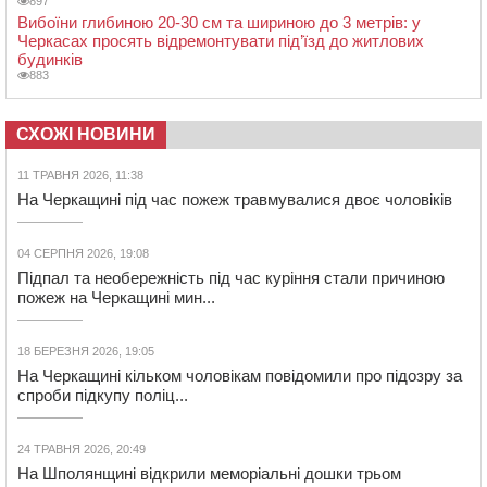
897
Вибоїни глибиною 20-30 см та шириною до 3 метрів: у
Черкасах просять відремонтувати під’їзд до житлових
будинків
883
СХОЖІ НОВИНИ
11 ТРАВНЯ 2026, 11:38
На Черкащині під час пожеж травмувалися двоє чоловіків
04 СЕРПНЯ 2026, 19:08
Підпал та необережність під час куріння стали причиною
пожеж на Черкащині мин...
18 БЕРЕЗНЯ 2026, 19:05
На Черкащині кільком чоловікам повідомили про підозру за
спроби підкупу поліц...
24 ТРАВНЯ 2026, 20:49
На Шполянщині відкрили меморіальні дошки трьом