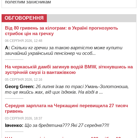
полеглим захисникам
ОБГОВОРЕННЯ
Від 80 гривень за кілограм: в Україні прогнозують
стрибок цін на гречку
06 СЕРПНЯ 2026, 12:48
А:
Скільки кг гречки за такою вартістю може купити
звичайний український пенсіонер чи особ...
На черкаській дамбі загинув водій BMW, зіткнувшись на
зустрічній смузі із вантажівкою
05 СЕРПНЯ 2026, 12:16
Georg Green:
26 липня їхав по трасі Умань-Золотоноша,
то це якийсь жах, від цих їздюків. На вїзді в ...
Середня зарплата на Черкащині перевищила 27 тисяч
гривень
03 СЕРПНЯ 2026, 18:37
Івченко:
Що за бредятина??? Які 27 середня??!!