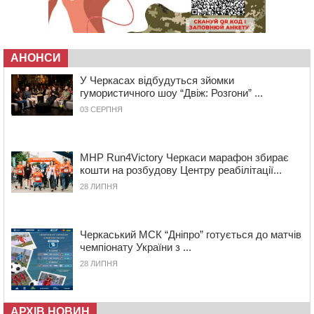
08:57
На Уманщині підрядника зобов’язали сплатити понад
670 тис грн штрафу за незаконні зміни до договору
08:20
Обрано претендента на посаду директора
Мокрокалигірського психоневрологічного інтернату
АНОНСИ
07:23
Уманські міграційники видворили з країни грузина,
який відсидів термін у колонії
У Черкасах відбудуться зйомки
гумористичного шоу “Двіж: Розгони” ...
05 СЕРПНЯ 2026, СЕРЕДА
03 СЕРПНЯ
20:28
Наступні два дні на Черкащині прогнозують пік
африканського “пекла”
19:30
Проєкт просторового розвитку Корсунь-
MHP Run4Victory Черкаси марафон збирає
Шевченківської громади рекомендували до
кошти на розбудову Центру реабілітації...
погодження
28 ЛИПНЯ
18:45
У Звенигородці влада заборонила проводити масові
заходи
18:07
Боксерка з Черкащини готується до чемпіонату
Черкаський МСК “Дніпро” готується до матчів
Європи серед молоді
чемпіонату України з ...
17:30
На Черкащині державі повернуть понад 2,6 га земель
28 ЛИПНЯ
природно-заповідного фонду
16:55
На Лисянщині проведуть в останню путь
полеглого внаслідок атаки FPV-дрона воїна
АРХІВ НОВИН