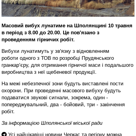
Масовий вибух лунатиме на Шполянщині 10 травня
в період з 8.00 до 20.00. Це пов'язано з
проведенням гірничих робіт.
Вибухи лунатимуть у зв'язку з відновленням
роботи одного з ТОВ по розробці Прудянського
гранкар’єру, для отримання гірничої маси і подальшого
виробництва з неї щебеневої продукції.
На межі небезпечної зони будуть виставлені пости
охорони. При проведенні масового вибуху будуть
подаватися звукові сигнали, зокрема, один -
попереджувальний, два - бойовий, три - закінчення
робіт.
За інформацією Шполянської міської ради
Усі найцікавіші новини Черкас та регіону можна