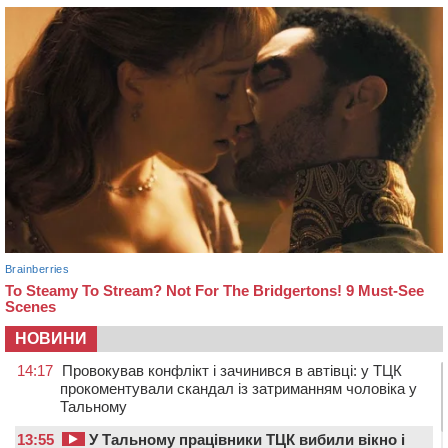
НОВИНИ
14:17
Провокував конфлікт і зачинився в автівці: у ТЦК
прокоментували скандал із затриманням чоловіка у
Тальному
13:55
У Тальному працівники ТЦК вибили вікно і