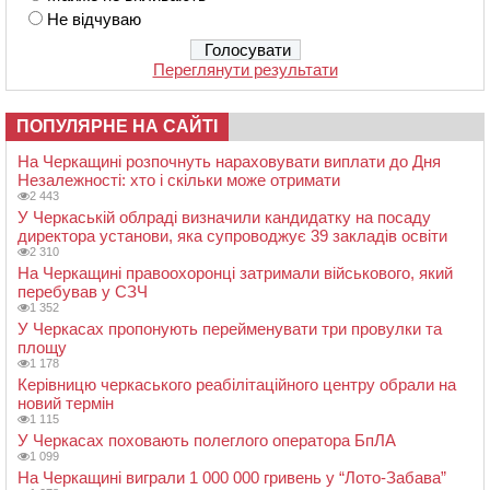
Не відчуваю
Переглянути результати
ПОПУЛЯРНЕ НА САЙТІ
На Черкащині розпочнуть нараховувати виплати до Дня
Незалежності: хто і скільки може отримати
2 443
У Черкаській облраді визначили кандидатку на посаду
директора установи, яка супроводжує 39 закладів освіти
2 310
На Черкащині правоохоронці затримали військового, який
перебував у СЗЧ
1 352
У Черкасах пропонують перейменувати три провулки та
площу
1 178
Керівницю черкаського реабілітаційного центру обрали на
новий термін
1 115
У Черкасах поховають полеглого оператора БпЛА
1 099
На Черкащині виграли 1 000 000 гривень у “Лото-Забава”