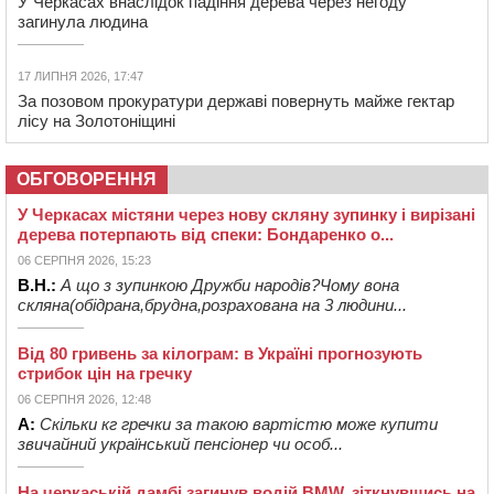
У Черкасах внаслідок падіння дерева через негоду
загинула людина
17 ЛИПНЯ 2026, 17:47
За позовом прокуратури державі повернуть майже гектар
лісу на Золотоніщині
ОБГОВОРЕННЯ
У Черкасах містяни через нову скляну зупинку і вирізані
дерева потерпають від спеки: Бондаренко о...
06 СЕРПНЯ 2026, 15:23
В.Н.:
А що з зупинкою Дружби народів?Чому вона
скляна(обідрана,брудна,розрахована на 3 людини...
Від 80 гривень за кілограм: в Україні прогнозують
стрибок цін на гречку
06 СЕРПНЯ 2026, 12:48
А:
Скільки кг гречки за такою вартістю може купити
звичайний український пенсіонер чи особ...
На черкаській дамбі загинув водій BMW, зіткнувшись на