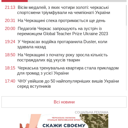
21:13
Вісім медалей, з яких чотири золоті: черкаські
спортсмени тріумфували на чемпіонаті України
20:31
На Черкащині спека протримається ще день
20:00
Педагогів Черкас запрошують на зустріч із
переможцем Global Teacher Prize Ukraine 2023
19:24
У Черкасах водійка протаранила Duster, коли
здавала назад
18:50
На Черкащині з початку року зросла кількість
постраждалих від укусів тварин
18:15
Черкаська тренувальна квартира стала прикладом
для громад з усієї України
17:40
ЧНУ увійшов до 50 найпопулярніших вишів України
серед вступників
17:07
На Хімселищі у Черкасах облаштували новий
контейнерний майданчик
Всі новини
16:32
Без розтину грудної клітки: у Черкасах 75-річній
пацієнтці замінили аортальний клапан
СОЦІАЛЬНА РЕКЛАМА
16:00
У Черкаському онкоцентрі встановили сонячну
електростанцію за понад пів мільйона гривень