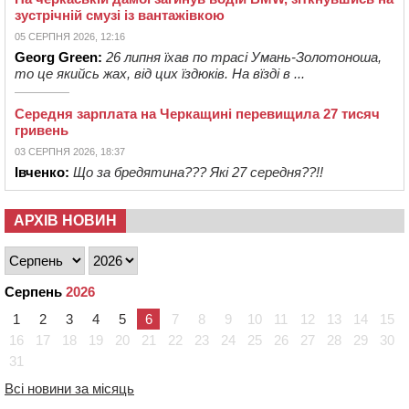
зустрічній смузі із вантажівкою
05 СЕРПНЯ 2026, 12:16
Georg Green:
26 липня їхав по трасі Умань-Золотоноша,
то це якийсь жах, від цих їздюків. На вїзді в ...
Середня зарплата на Черкащині перевищила 27 тисяч
гривень
03 СЕРПНЯ 2026, 18:37
Івченко:
Що за бредятина??? Які 27 середня??!!
АРХІВ НОВИН
Серпень
2026
1
2
3
4
5
6
7
8
9
10
11
12
13
14
15
16
17
18
19
20
21
22
23
24
25
26
27
28
29
30
31
Всі новини за місяць