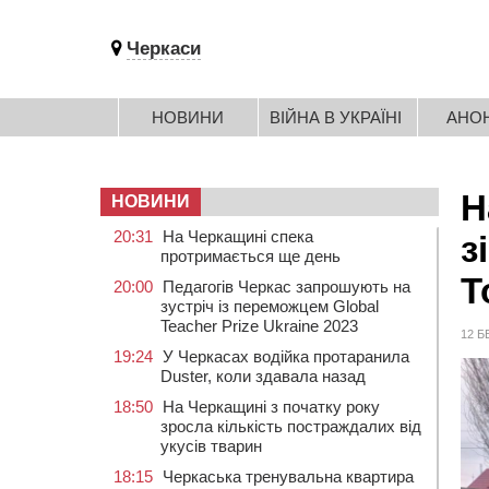
Черкаси
НОВИНИ
ВІЙНА В УКРАЇНІ
АНО
Н
НОВИНИ
20:31
На Черкащині спека
з
протримається ще день
T
20:00
Педагогів Черкас запрошують на
зустріч із переможцем Global
Teacher Prize Ukraine 2023
12 Б
19:24
У Черкасах водійка протаранила
Duster, коли здавала назад
18:50
На Черкащині з початку року
зросла кількість постраждалих від
укусів тварин
18:15
Черкаська тренувальна квартира