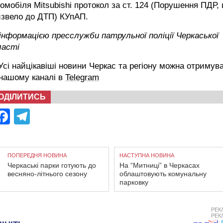
омобіля Mitsubishi протокол за ст. 124 (Порушення ПДР,
извело до ДТП) КУпАП.
інформацією пресслужби патрульної поліції Черкаської
ласті
сі найцікавіші новини Черкас та регіону можна отримув
 нашому каналі в
Telegram
ОДІЛИТИСЬ
Facebook
Telegram
ПОПЕРЕДНЯ НОВИНА
НАСТУПНА НОВИНА
Черкаські парки готують до
На “Митниці” в Черкасах
весняно-літнього сезону
облаштовують комунальну
парковку
РЕК
РЕК