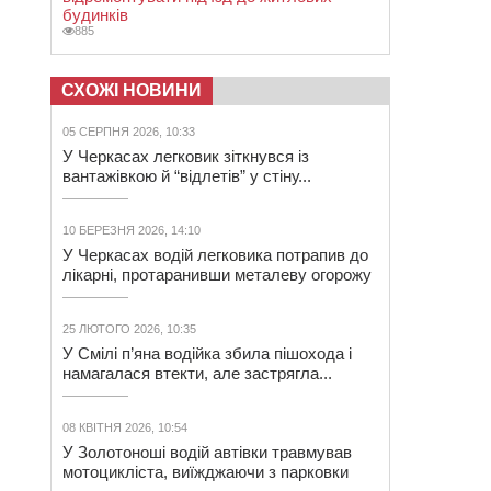
будинків
885
СХОЖІ НОВИНИ
05 СЕРПНЯ 2026, 10:33
У Черкасах легковик зіткнувся із
вантажівкою й “відлетів” у стіну...
10 БЕРЕЗНЯ 2026, 14:10
У Черкасах водій легковика потрапив до
лікарні, протаранивши металеву огорожу
25 ЛЮТОГО 2026, 10:35
У Смілі п’яна водійка збила пішохода і
намагалася втекти, але застрягла...
08 КВІТНЯ 2026, 10:54
У Золотоноші водій автівки травмував
мотоцикліста, виїжджаючи з парковки