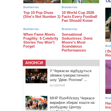
07:23
Уманські міграційники видворили з
країни грузина, який відсидів
термін у колонії
05 СЕРПНЯ 2026, СЕРЕДА
20:28
Наступні два дні на Черкащині
прогнозують пік африканського
“пекла”
АНОНСИ
У Черкасах відбудуться
зйомки гумористичного
шоу “Двіж: Розгони” ...
03 СЕРПНЯ
MHP Run4Victory Черкаси
марафон збирає кошти на
розбудову Центру