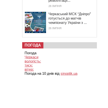
реабілітації...
28 ЛИПНЯ
Черкаський МСК “Дніпро”
готується до матчів
чемпіонату України з ...
28 ЛИПНЯ
ПОГОДА
Погода
Черкаси
вологість:
тиск:
вітер:
Погода на 10 днів від
sinoptik.ua