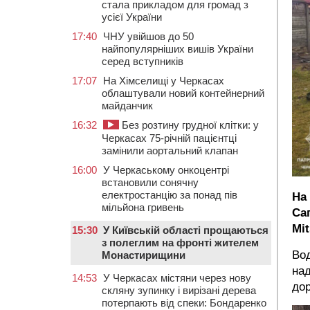
стала прикладом для громад з
усієї України
17:40
ЧНУ увійшов до 50
найпопулярніших вишів України
серед вступників
17:07
На Хімселищі у Черкасах
облаштували новий контейнерний
майданчик
16:32
Без розтину грудної клітки: у
Черкасах 75-річній пацієнтці
замінили аортальний клапан
16:00
У Черкаському онкоцентрі
встановили сонячну
електростанцію за понад пів
На
мільйона гривень
Са
Mit
15:30
У Київській області прощаються
з полеглим на фронті жителем
Вод
Монастирищини
над
14:53
У Черкасах містяни через нову
до
скляну зупинку і вирізані дерева
потерпають від спеки: Бондаренко