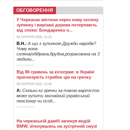
ОБГОВОРЕННЯ
У Черкасах містяни через нову скляну
зупинку і вирізані дерева потерпають
від спеки: Бондаренко о...
06 СЕРПНЯ 2026, 15:23
В.Н.:
А що з зупинкою Дружби народів?
Чому вона
скляна(обідрана,брудна,розрахована на 3
людини...
Від 80 гривень за кілограм: в Україні
прогнозують стрибок цін на гречку
06 СЕРПНЯ 2026, 12:48
А:
Скільки кг гречки за такою вартістю
може купити звичайний український
пенсіонер чи особ...
На черкаській дамбі загинув водій
BMW, зіткнувшись на зустрічній смузі