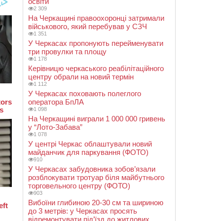
освіти
2 309
На Черкащині правоохоронці затримали
військового, який перебував у СЗЧ
1 351
У Черкасах пропонують перейменувати
три провулки та площу
1 178
Керівницю черкаського реабілітаційного
центру обрали на новий термін
1 112
У Черкасах поховають полеглого
оператора БпЛА
1 098
На Черкащині виграли 1 000 000 гривень
у “Лото-Забава”
1 078
У центрі Черкас облаштували новий
майданчик для паркування (ФОТО)
910
У Черкасах забудовника зобов’язали
розблокувати тротуар біля майбутнього
торговельного центру (ФОТО)
903
Вибоїни глибиною 20-30 см та шириною
до 3 метрів: у Черкасах просять
відремонтувати під’їзд до житлових