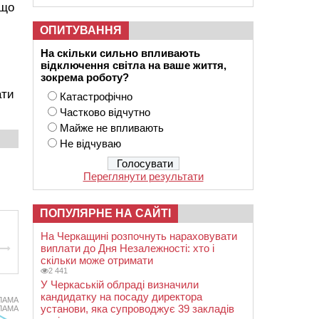
 що
ОПИТУВАННЯ
На скільки сильно впливають
відключення світла на ваше життя,
зокрема роботу?
ати
Катастрофічно
Частково відчутно
Майже не впливають
Не відчуваю
Переглянути результати
ПОПУЛЯРНЕ НА САЙТІ
На Черкащині розпочнуть нараховувати
виплати до Дня Незалежності: хто і
скільки може отримати
2 441
У Черкаській облраді визначили
кандидатку на посаду директора
ЛАМА
установи, яка супроводжує 39 закладів
ЛАМА