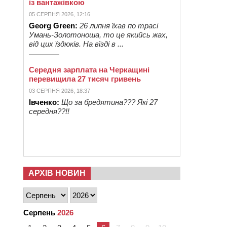
із вантажівкою
05 СЕРПНЯ 2026, 12:16
Georg Green:
26 липня їхав по трасі
Умань-Золотоноша, то це якийсь жах,
від цих їздюків. На вїзді в ...
Середня зарплата на Черкащині
перевищила 27 тисяч гривень
03 СЕРПНЯ 2026, 18:37
Івченко:
Що за бредятина??? Які 27
середня??!!
АРХІВ НОВИН
Серпень
2026