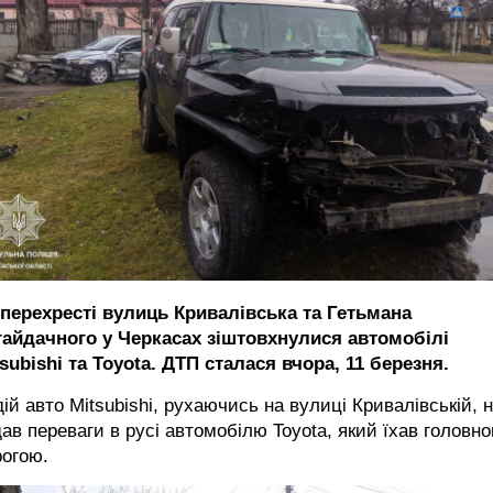
 перехресті вулиць Кривалівська та Гетьмана
гайдачного у Черкасах зіштовхнулися автомобілі
subishi та Toyota. ДТП сталася вчора, 11 березня.
ій авто Mitsubishi, рухаючись на вулиці Кривалівській, 
ав переваги в русі автомобілю Toyota, який їхав головн
рогою.