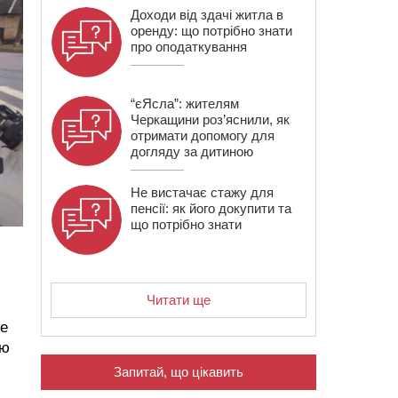
Доходи від здачі житла в
оренду: що потрібно знати
про оподаткування
“єЯсла”: жителям
Черкащини роз’яснили, як
отримати допомогу для
догляду за дитиною
Не вистачає стажу для
пенсії: як його докупити та
що потрібно знати
Читати ще
не
ою
Запитай, що цікавить