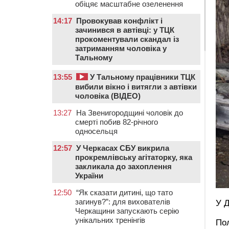
обіцяє масштабне озеленення
14:17
Провокував конфлікт і
зачинився в автівці: у ТЦК
прокоментували скандал із
затриманням чоловіка у
Тальному
13:55
У Тальному працівники ТЦК
вибили вікно і витягли з автівки
чоловіка (ВІДЕО)
13:27
На Звенигородщині чоловік до
смерті побив 82-річного
односельця
12:57
У Черкасах СБУ викрила
прокремлівську агітаторку, яка
закликала до захоплення
України
12:50
“Як сказати дитині, що тато
загинув?”: для вихователів
У Д
Черкащини запускають серію
унікальних тренінгів
Пол