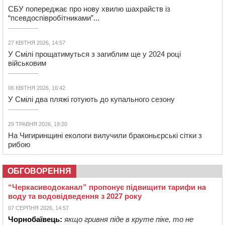
СБУ попереджає про нову хвилю шахрайств із
“псевдоспівробітниками”...
27 КВІТНЯ 2026, 14:57
У Смілі прощатимуться з загиблим ще у 2024 році
військовим
06 КВІТНЯ 2026, 16:42
У Смілі два пляжі готують до купального сезону
29 ТРАВНЯ 2026, 19:20
На Чигиринщині екологи вилучили браконьєрські сітки з
рибою
ОБГОВОРЕННЯ
“Черкасиводоканал” пропонує підвищити тарифи на
воду та водовідведення з 2027 року
07 СЕРПНЯ 2026, 14:57
Чорнобаївець:
якщо гривня піде в круте піке, то не