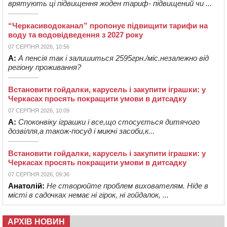
врятують ці підвищення жоден тариф- підвищений чи ...
“Черкасиводоканал” пропонує підвищити тарифи на
воду та водовідведення з 2027 року
07 СЕРПНЯ 2026, 10:56
А:
А пенсія так і залишиться 2595грн./міс.незалежно від
регіону проживання?
Встановити гойдалки, карусель і закупити іграшки: у
Черкасах просять покращити умови в дитсадку
07 СЕРПНЯ 2026, 10:09
А:
Споконвіку іграшки і все,що стосується дитячого
дозвілля,а також-посуд і миючі засоби,к...
Встановити гойдалки, карусель і закупити іграшки: у
Черкасах просять покращити умови в дитсадку
07 СЕРПНЯ 2026, 09:36
Анатолій:
Не створюйте проблем вихователям. Ніде в
місті в садочках немає ні гірок, ні гойдалок, ...
АРХІВ НОВИН