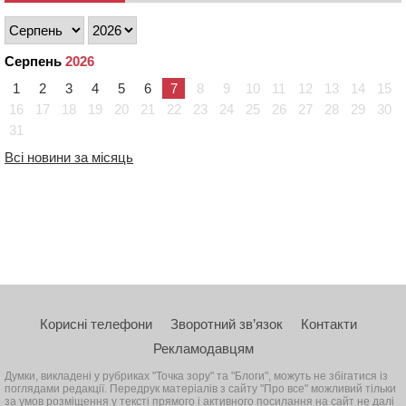
Серпень
2026
1
2
3
4
5
6
7
8
9
10
11
12
13
14
15
16
17
18
19
20
21
22
23
24
25
26
27
28
29
30
31
Всі новини за місяць
Корисні телефони
Зворотний зв’язок
Контакти
Рекламодавцям
Думки, викладені у рубриках "Точка зору" та "Блоги", можуть не збігатися із
поглядами редакції. Передрук матеріалів з сайту "Про все" можливий тільки
за умов розміщення у тексті прямого і активного посилання на сайт не далі