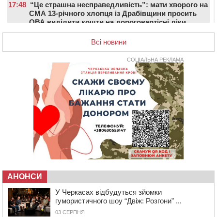
17:48
“Це страшна несправедливість”: мати хворого на
СМА 13-річного хлопця із Драбівщини просить
ОВА виділити кошти на дороговартісні ліки
17:15
На Уманщині судитимуть колишню очільницю відділу
Всі новини
освіти через закупівлю електрики за завищеною
ціною
СОЦІАЛЬНА РЕКЛАМА
16:40
У Черкасах провели в останню путь двох
загиблих воїнів
16:07
До 1 вересня у Черкасах оновлюють дорожню
розмітку біля навчальних закладів (ФОТОФАКТ)
15:39
На честь загиблого захисника і чемпіона світу в
Черкасах відкрили спортивно-реабілітаційний центр
15:05
На Звенигородщині, попри заборону міськради,
проведуть “Ше.Fest”
14:31
У Каневі аномальна спека призвела до перебоїв у
роботі електромереж та комунальних служб
АНОНСИ
14:02
На Черкащині намолотили перший мільйон тонн
У Черкасах відбудуться зйомки
зерна нового врожаю
гумористичного шоу “Двіж: Розгони” ...
13:40
На Кам’янщині сталася масштабна пожежа
03 СЕРПНЯ
сміттєзвалища