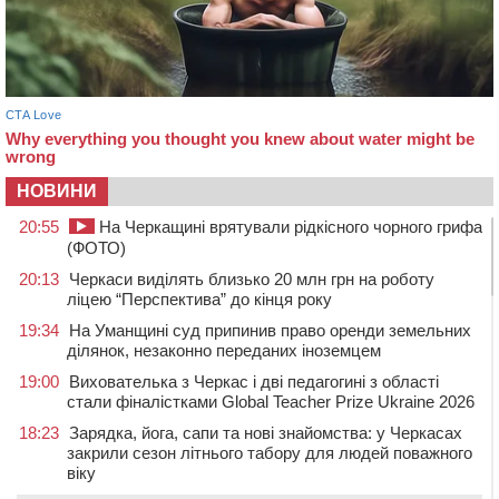
НОВИНИ
20:55
На Черкащині врятували рідкісного чорного грифа
(ФОТО)
20:13
Черкаси виділять близько 20 млн грн на роботу
ліцею “Перспектива” до кінця року
19:34
На Уманщині суд припинив право оренди земельних
ділянок, незаконно переданих іноземцем
19:00
Вихователька з Черкас і дві педагогині з області
стали фіналістками Global Teacher Prize Ukraine 2026
18:23
Зарядка, йога, сапи та нові знайомства: у Черкасах
закрили сезон літнього табору для людей поважного
віку