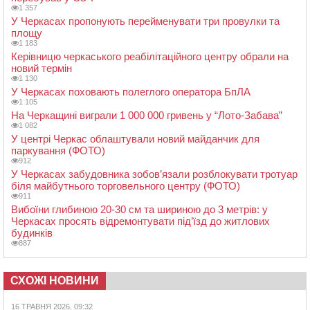
1 357
У Черкасах пропонують перейменувати три провулки та
площу
1 183
Керівницю черкаського реабілітаційного центру обрали на
новий термін
1 130
У Черкасах поховають полеглого оператора БпЛА
1 105
На Черкащині виграли 1 000 000 гривень у “Лото-Забава”
1 082
У центрі Черкас облаштували новий майданчик для
паркування (ФОТО)
912
У Черкасах забудовника зобов’язали розблокувати тротуар
біля майбутнього торговельного центру (ФОТО)
911
Вибоїни глибиною 20-30 см та шириною до 3 метрів: у
Черкасах просять відремонтувати під’їзд до житлових
будинків
887
СХОЖІ НОВИНИ
16 ТРАВНЯ 2026, 09:32