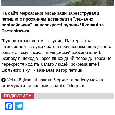
На сайті Черкаської міськради зареєстрували
петицію
з проханням встановити "лежачих
поліцейських" на перехресті вулиць Чіковані та
Пастерівська.
"Рух автотранспорту по вулиці Пастерівська
інтенсивний та дуже часто з порушенням швидкісного
режиму, тому "лежачі поліцейські" забезпечили б
безпеку пішоходів через пішохідний перехід. Через це
перехрестя ходить багато людей, зокрема дітей
шкільного віку", -
зазначає
автор петиції.
Усі найцікавіші новини Черкас та регіону можна
отримувати на нашому каналі в
Telegram
ПОДІЛИТИСЬ
Facebook
Telegram