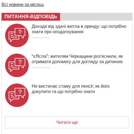
07:30
Понад 968 мільйонів гривень земельного податку
Всі новини за місяць
сплатили на Черкащині
06 СЕРПНЯ 2026, ЧЕТВЕР
ПИТАННЯ-ВІДПОВІДЬ
21:13
Вісім медалей, з яких чотири золоті: черкаські
Доходи від здачі житла в оренду: що потрібно
спортсмени тріумфували на чемпіонаті України
знати про оподаткування
“єЯсла”: жителям Черкащини роз’яснили, як
отримати допомогу для догляду за дитиною
Не вистачає стажу для пенсії: як його
докупити та що потрібно знати
Читати ще