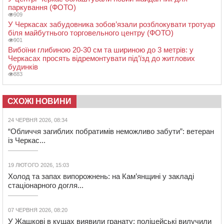
паркування (ФОТО)
909
У Черкасах забудовника зобов’язали розблокувати тротуар
біля майбутнього торговельного центру (ФОТО)
901
Вибоїни глибиною 20-30 см та шириною до 3 метрів: у
Черкасах просять відремонтувати під’їзд до житлових
будинків
883
СХОЖІ НОВИНИ
24 ЧЕРВНЯ 2026, 08:34
“Обличчя загиблих побратимів неможливо забути”: ветеран
із Черкас...
19 ЛЮТОГО 2026, 15:03
Холод та запах випорожнень: на Кам’янщині у закладі
стаціонарного догля...
07 ЧЕРВНЯ 2026, 08:20
У Жашкові в кущах виявили гранату: поліцейські вилучили