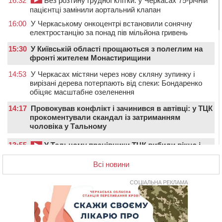
16:32
Без розтину грудної клітки: у Черкасах 75-річній
пацієнтці замінили аортальний клапан
16:00
У Черкаському онкоцентрі встановили сонячну
електростанцію за понад пів мільйона гривень
15:30
У Київській області прощаються з полеглим на
фронті жителем Монастирищини
14:53
У Черкасах містяни через нову скляну зупинку і
вирізані дерева потерпають від спеки: Бондаренко
обіцяє масштабне озеленення
14:17
Провокував конфлікт і зачинився в автівці: у ТЦК
прокоментували скандал із затриманням
чоловіка у Тальному
13:55
У Тальному працівники ТЦК вибили вікно і
витягли з автівки чоловіка (ВІДЕО)
Всі новини
13:27
На Звенигородщині чоловік до смерті побив 82-
річного односельця
СОЦІАЛЬНА РЕКЛАМА
12:57
У Черкасах СБУ викрила прокремлівську
агітаторку, яка закликала до захоплення України
12:50
“Як сказати дитині, що тато загинув?”: для