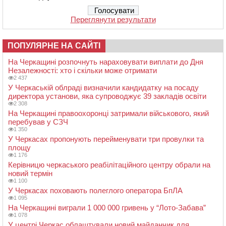
Переглянути результати
ПОПУЛЯРНЕ НА САЙТІ
На Черкащині розпочнуть нараховувати виплати до Дня
Незалежності: хто і скільки може отримати
2 437
У Черкаській облраді визначили кандидатку на посаду
директора установи, яка супроводжує 39 закладів освіти
2 308
На Черкащині правоохоронці затримали військового, який
перебував у СЗЧ
1 350
У Черкасах пропонують перейменувати три провулки та
площу
1 176
Керівницю черкаського реабілітаційного центру обрали на
новий термін
1 100
У Черкасах поховають полеглого оператора БпЛА
1 095
На Черкащині виграли 1 000 000 гривень у “Лото-Забава”
1 078
У центрі Черкас облаштували новий майданчик для