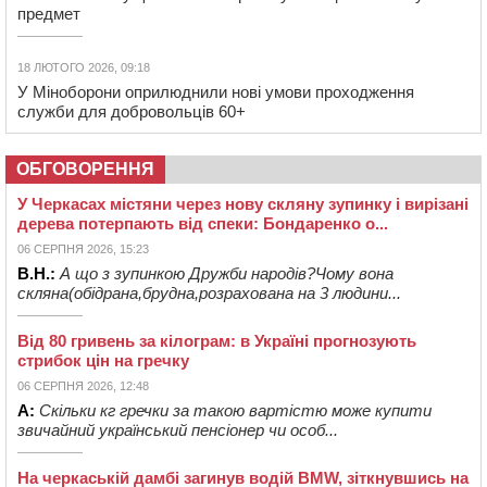
предмет
18 ЛЮТОГО 2026, 09:18
У Міноборони оприлюднили нові умови проходження
служби для добровольців 60+
ОБГОВОРЕННЯ
У Черкасах містяни через нову скляну зупинку і вирізані
дерева потерпають від спеки: Бондаренко о...
06 СЕРПНЯ 2026, 15:23
В.Н.:
А що з зупинкою Дружби народів?Чому вона
скляна(обідрана,брудна,розрахована на 3 людини...
Від 80 гривень за кілограм: в Україні прогнозують
стрибок цін на гречку
06 СЕРПНЯ 2026, 12:48
А:
Скільки кг гречки за такою вартістю може купити
звичайний український пенсіонер чи особ...
На черкаській дамбі загинув водій BMW, зіткнувшись на