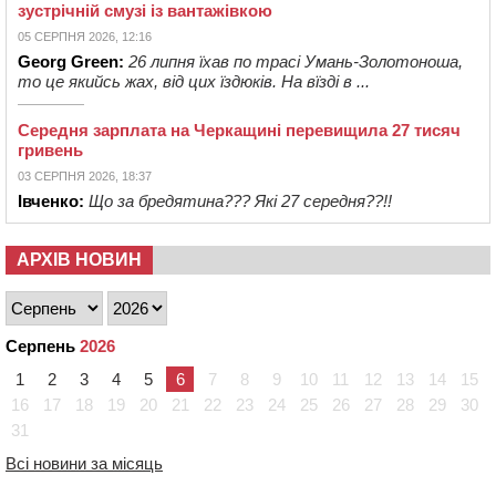
зустрічній смузі із вантажівкою
05 СЕРПНЯ 2026, 12:16
Georg Green:
26 липня їхав по трасі Умань-Золотоноша,
то це якийсь жах, від цих їздюків. На вїзді в ...
Середня зарплата на Черкащині перевищила 27 тисяч
гривень
03 СЕРПНЯ 2026, 18:37
Івченко:
Що за бредятина??? Які 27 середня??!!
АРХІВ НОВИН
Серпень
2026
1
2
3
4
5
6
7
8
9
10
11
12
13
14
15
16
17
18
19
20
21
22
23
24
25
26
27
28
29
30
31
Всі новини за місяць