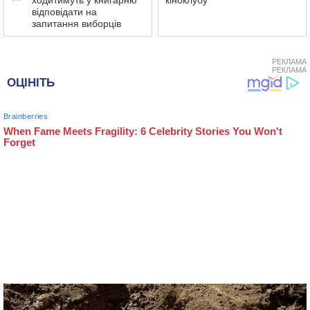
ходитимуть у книгарню
кіноклубу
відповідати на
запитання виборців
РЕКЛАМА
РЕКЛАМА