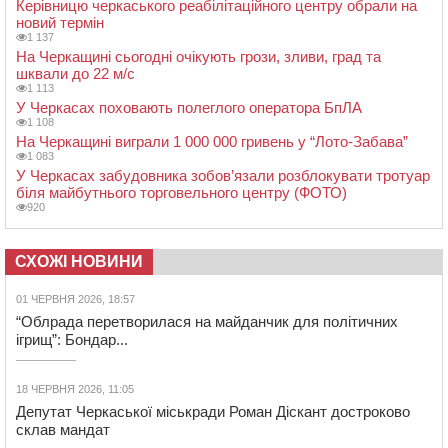
Керівницю черкаського реабілітаційного центру обрали на
новий термін
1 137
На Черкащині сьогодні очікують грози, зливи, град та
шквали до 22 м/с
1 113
У Черкасах поховають полеглого оператора БпЛА
1 108
На Черкащині виграли 1 000 000 гривень у “Лото-Забава”
1 083
У Черкасах забудовника зобов’язали розблокувати тротуар
біля майбутнього торговельного центру (ФОТО)
920
СХОЖІ НОВИНИ
01 ЧЕРВНЯ 2026, 18:57
“Облрада перетворилася на майданчик для політичних
ігрищ”: Бондар...
18 ЧЕРВНЯ 2026, 11:05
Депутат Черкаської міськради Роман Діскант достроково
склав мандат