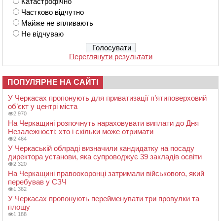
Катастрофічно
Частково відчутно
Майже не впливають
Не відчуваю
Переглянути результати
ПОПУЛЯРНЕ НА САЙТІ
У Черкасах пропонують для приватизації п’ятиповерховий
об’єкт у центрі міста
2 970
На Черкащині розпочнуть нараховувати виплати до Дня
Незалежності: хто і скільки може отримати
2 464
У Черкаській облраді визначили кандидатку на посаду
директора установи, яка супроводжує 39 закладів освіти
2 320
На Черкащині правоохоронці затримали військового, який
перебував у СЗЧ
1 362
У Черкасах пропонують перейменувати три провулки та
площу
1 188