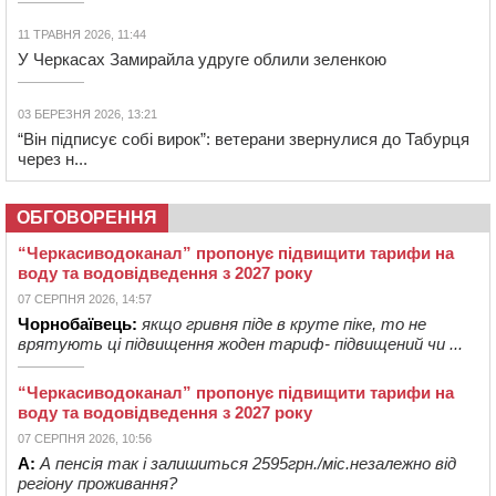
11 ТРАВНЯ 2026, 11:44
У Черкасах Замирайла удруге облили зеленкою
03 БЕРЕЗНЯ 2026, 13:21
“Він підписує собі вирок”: ветерани звернулися до Табурця
через н...
ОБГОВОРЕННЯ
“Черкасиводоканал” пропонує підвищити тарифи на
воду та водовідведення з 2027 року
07 СЕРПНЯ 2026, 14:57
Чорнобаївець:
якщо гривня піде в круте піке, то не
врятують ці підвищення жоден тариф- підвищений чи ...
“Черкасиводоканал” пропонує підвищити тарифи на
воду та водовідведення з 2027 року
07 СЕРПНЯ 2026, 10:56
А:
А пенсія так і залишиться 2595грн./міс.незалежно від
регіону проживання?