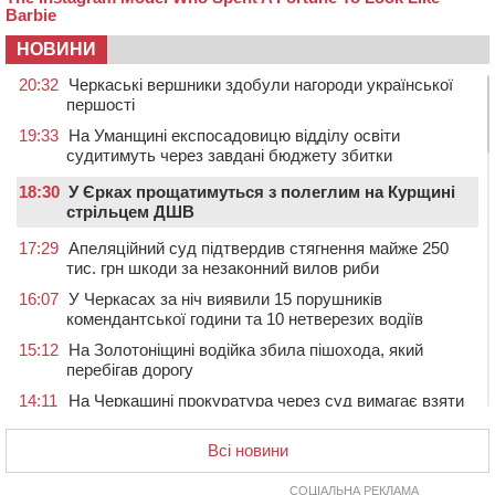
НОВИНИ
20:32
Черкаські вершники здобули нагороди української
першості
19:33
На Уманщині експосадовицю відділу освіти
судитимуть через завдані бюджету збитки
18:30
У Єрках прощатимуться з полеглим на Курщині
стрільцем ДШВ
17:29
Апеляційний суд підтвердив стягнення майже 250
тис. грн шкоди за незаконний вилов риби
16:07
У Черкасах за ніч виявили 15 порушників
комендантської години та 10 нетверезих водіїв
15:12
На Золотоніщині водійка збила пішохода, який
перебігав дорогу
14:11
На Черкащині прокуратура через суд вимагає взяти
під охорону 188-річну церкву
Всі новини
13:00
У Смілі біля магазину під колесами вантажівки
загинула жінка
СОЦІАЛЬНА РЕКЛАМА