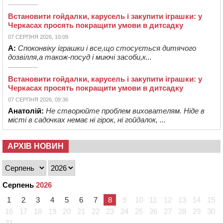
Встановити гойдалки, карусель і закупити іграшки: у
Черкасах просять покращити умови в дитсадку
07 СЕРПНЯ 2026, 10:09
А:
Споконвіку іграшки і все,що стосується дитячого
дозвілля,а також-посуд і миючі засоби,к...
Встановити гойдалки, карусель і закупити іграшки: у
Черкасах просять покращити умови в дитсадку
07 СЕРПНЯ 2026, 09:36
Анатолій:
Не створюйте проблем вихователям. Ніде в
місті в садочках немає ні гірок, ні гойдалок, ...
АРХІВ НОВИН
Серпень
2026
1
2
3
4
5
6
7
8
9
10
11
12
13
14
15
16
17
18
19
20
21
22
23
24
25
26
27
28
29
30
31