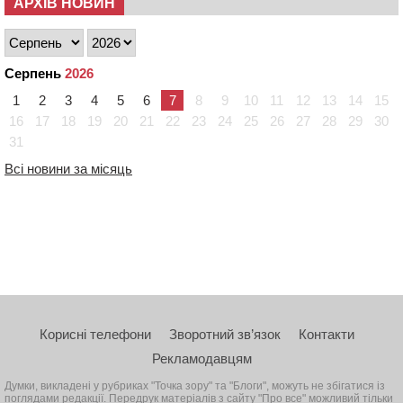
АРХІВ НОВИН
Серпень
2026
1
2
3
4
5
6
7
8
9
10
11
12
13
14
15
16
17
18
19
20
21
22
23
24
25
26
27
28
29
30
31
Всі новини за місяць
Корисні телефони
Зворотний зв’язок
Контакти
Рекламодавцям
Думки, викладені у рубриках "Точка зору" та "Блоги", можуть не збігатися із
поглядами редакції. Передрук матеріалів з сайту "Про все" можливий тільки