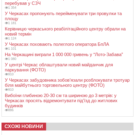
перебував у СЗЧ
1 354
У Черкасах пропонують перейменувати три провулки та
площу
1 181
Керівницю черкаського реабілітаційного центру обрали на
новий термін
1 124
У Черкасах поховають полеглого оператора БпЛА
1 101
На Черкащині виграли 1 000 000 гривень у “Лото-Забава”
1 080
У центрі Черкас облаштували новий майданчик для
паркування (ФОТО)
910
У Черкасах забудовника зобов’язали розблокувати тротуар
біля майбутнього торговельного центру (ФОТО)
910
Вибоїни глибиною 20-30 см та шириною до 3 метрів: у
Черкасах просять відремонтувати під’їзд до житлових
будинків
886
СХОЖІ НОВИНИ