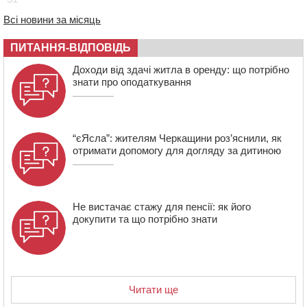
12:57
У Черкасах СБУ викрила прокремлівську
Всі новини за місяць
агітаторку, яка закликала до захоплення України
12:50
“Як сказати дитині, що тато загинув?”: для
ПИТАННЯ-ВІДПОВІДЬ
вихователів Черкащини запускають серію унікальних
Доходи від здачі житла в оренду: що потрібно
тренінгів
знати про оподаткування
“єЯсла”: жителям Черкащини роз’яснили, як
отримати допомогу для догляду за дитиною
Не вистачає стажу для пенсії: як його
докупити та що потрібно знати
Читати ще