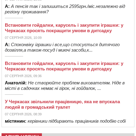
А:
А пенсія так і залишиться 2595грн./міс.незалежно від
регіону проживання?
Встановити гойдалки, карусель і закупити іграшки: у
Черкасах просять покращити умови в дитсадку
07 СЕРПНЯ 2026, 10:09
А:
Споконвіку іграшки і все,що стосується дитячого
дозвілля,а також-посуд і миючі засоби,к...
Встановити гойдалки, карусель і закупити іграшки: у
Черкасах просять покращити умови в дитсадку
07 СЕРПНЯ 2026, 09:36
Анатолій:
Не створюйте проблем вихователям. Ніде в
місті в садочках немає ні гірок, ні гойдалок, ...
У Черкасах звільнили працівницю, яка не впускала
людей в громадський туалет
07 СЕРПНЯ 2026, 08:39
містянин:
керівники підбирають працівників подобію собі