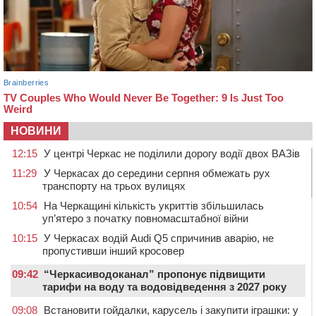
НОВИНИ
12:15
У центрі Черкас не поділили дорогу водії двох ВАЗів
11:29
У Черкасах до середини серпня обмежать рух
транспорту на трьох вулицях
10:54
На Черкащині кількість укриттів збільшилась
уп’ятеро з початку повномасштабної війни
10:15
У Черкасах водій Audi Q5 спричинив аварію, не
пропустивши інший кросовер
09:42
“Черкасиводоканал” пропонує підвищити
тарифи на воду та водовідведення з 2027 року
09:08
Встановити гойдалки, карусель і закупити іграшки: у