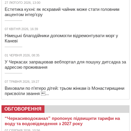
27 ЛЮТОГО 2026, 13:00
Естетика кухні: як яскравий чайник може стати головним
акцентом інтер’єру
07 КВІТНЯ 2026, 16:39
Німецькі благодійники допомогли відремонтувати морг у
Каневі
01 ЧЕРВНЯ 2026, 08:35
У Черкасах запрацював вебпортал для пошуку дитсадка за
адресою проживання
07 ТРАВНЯ 2026, 19:27
Виховали по п’ятеро дітей: трьом жінкам із Монастирищини
присвоїли звання ...
ОБГОВОРЕННЯ
“Черкасиводоканал” пропонує підвищити тарифи на
воду та водовідведення з 2027 року
07 СЕРПНЯ 2026, 10:56