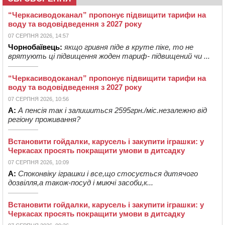
“Черкасиводоканал” пропонує підвищити тарифи на
воду та водовідведення з 2027 року
07 СЕРПНЯ 2026, 14:57
Чорнобаївець:
якщо гривня піде в круте піке, то не
врятують ці підвищення жоден тариф- підвищений чи ...
“Черкасиводоканал” пропонує підвищити тарифи на
воду та водовідведення з 2027 року
07 СЕРПНЯ 2026, 10:56
А:
А пенсія так і залишиться 2595грн./міс.незалежно від
регіону проживання?
Встановити гойдалки, карусель і закупити іграшки: у
Черкасах просять покращити умови в дитсадку
07 СЕРПНЯ 2026, 10:09
А:
Споконвіку іграшки і все,що стосується дитячого
дозвілля,а також-посуд і миючі засоби,к...
Встановити гойдалки, карусель і закупити іграшки: у
Черкасах просять покращити умови в дитсадку