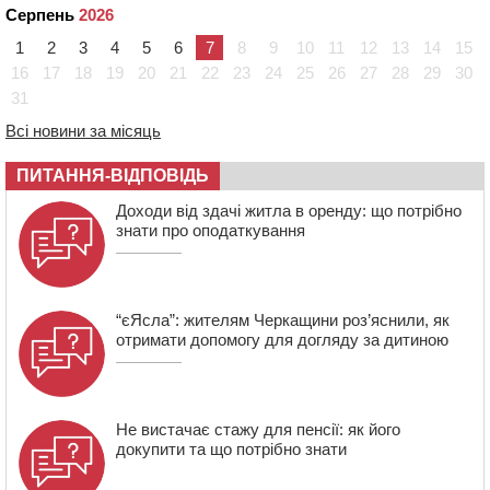
09:08
Встановити гойдалки, карусель і закупити іграшки: у
Серпень
2026
Черкасах просять покращити умови в дитсадку
1
2
3
4
5
6
7
8
9
10
11
12
13
14
15
08:22
“На щиті” у Чорнобаївську громаду повертається
16
17
18
19
20
21
22
23
24
25
26
27
28
29
30
полеглий біля Кліщіївки воїн
31
07:30
Понад 968 мільйонів гривень земельного податку
Всі новини за місяць
сплатили на Черкащині
06 СЕРПНЯ 2026, ЧЕТВЕР
ПИТАННЯ-ВІДПОВІДЬ
21:13
Вісім медалей, з яких чотири золоті: черкаські
Доходи від здачі житла в оренду: що потрібно
спортсмени тріумфували на чемпіонаті України
знати про оподаткування
“єЯсла”: жителям Черкащини роз’яснили, як
отримати допомогу для догляду за дитиною
Не вистачає стажу для пенсії: як його
докупити та що потрібно знати