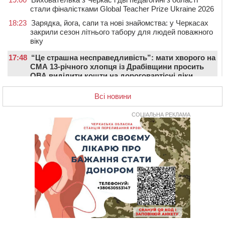
стали фіналістками Global Teacher Prize Ukraine 2026
18:23
Зарядка, йога, сапи та нові знайомства: у Черкасах
закрили сезон літнього табору для людей поважного
віку
17:48
“Це страшна несправедливість”: мати хворого на
СМА 13-річного хлопця із Драбівщини просить
ОВА виділити кошти на дороговартісні ліки
17:15
На Уманщині судитимуть колишню очільницю відділу
Всі новини
освіти через закупівлю електрики за завищеною
ціною
СОЦІАЛЬНА РЕКЛАМА
16:40
У Черкасах провели в останню путь двох
загиблих воїнів
16:07
До 1 вересня у Черкасах оновлюють дорожню
розмітку біля навчальних закладів (ФОТОФАКТ)
15:39
На честь загиблого захисника і чемпіона світу в
Черкасах відкрили спортивно-реабілітаційний центр
15:05
На Звенигородщині, попри заборону міськради,
проведуть “Ше.Fest”
14:31
У Каневі аномальна спека призвела до перебоїв у