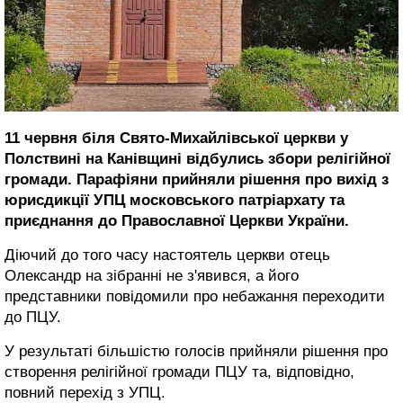
11 червня біля Свято-Михайлівської церкви у
Полствині на Канівщині відбулись збори релігійної
громади. Парафіяни прийняли рішення про вихід з
юрисдикції УПЦ московського патріархату та
приєднання до Православної Церкви України.
Діючий до того часу настоятель церкви отець
Олександр на зібранні не з'явився, а його
представники повідомили про небажання переходити
до ПЦУ.
У результаті більшістю голосів прийняли рішення про
створення релігійної громади ПЦУ та, відповідно,
повний перехід з УПЦ.