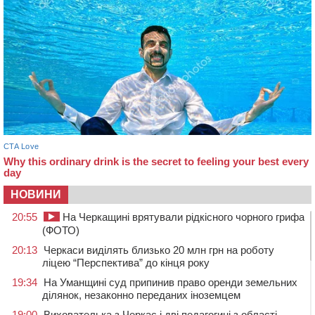
НОВИНИ
20:55
На Черкащині врятували рідкісного чорного грифа
(ФОТО)
20:13
Черкаси виділять близько 20 млн грн на роботу
ліцею “Перспектива” до кінця року
19:34
На Уманщині суд припинив право оренди земельних
ділянок, незаконно переданих іноземцем
19:00
Вихователька з Черкас і дві педагогині з області