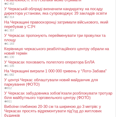
2 452
У Черкаській облраді визначили кандидатку на посаду
директора установи, яка супроводжує 39 закладів освіти
2 314
На Черкащині правоохоронці затримали військового, який
перебував у СЗЧ
1 357
У Черкасах пропонують перейменувати три провулки та
площу
1 183
Керівницю черкаського реабілітаційного центру обрали на
новий термін
1 130
У Черкасах поховають полеглого оператора БпЛА
1 105
На Черкащині виграли 1 000 000 гривень у “Лото-Забава”
1 082
У центрі Черкас облаштували новий майданчик для
паркування (ФОТО)
912
У Черкасах забудовника зобов’язали розблокувати тротуар
біля майбутнього торговельного центру (ФОТО)
911
Вибоїни глибиною 20-30 см та шириною до 3 метрів: у
Черкасах просять відремонтувати під’їзд до житлових
будинків