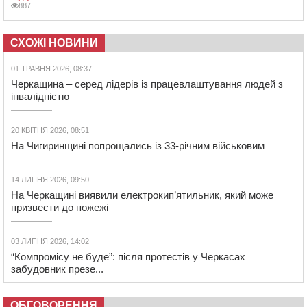
887
СХОЖІ НОВИНИ
01 ТРАВНЯ 2026, 08:37
Черкащина – серед лідерів із працевлаштування людей з
інвалідністю
20 КВІТНЯ 2026, 08:51
На Чигиринщині попрощались із 33-річним військовим
14 ЛИПНЯ 2026, 09:50
На Черкащині виявили електрокип’ятильник, який може
призвести до пожежі
03 ЛИПНЯ 2026, 14:02
“Компромісу не буде”: після протестів у Черкасах
забудовник презе...
ОБГОВОРЕННЯ