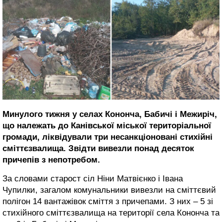
Минулого тижня у селах Кононча, Бабичі і Межиріч,
що належать до Канівської міської територіальної
громади, ліквідували три несанкціоновані стихійні
сміттєзвалища. Звідти вивезли понад десяток
причепів з непотребом.
За словами старост сіл Ніни Матвієнко і Івана
Чупилки, загалом комунальники вивезли на сміттєвий
полігон 14 вантажівок сміття з причепами. З них – 5 зі
стихійного сміттєзвалища на території села Кононча та