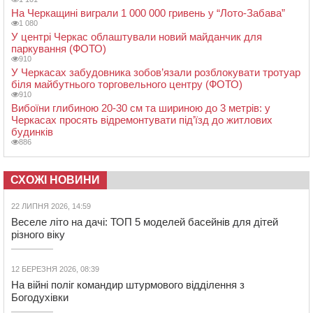
На Черкащині виграли 1 000 000 гривень у “Лото-Забава”
1 080
У центрі Черкас облаштували новий майданчик для
паркування (ФОТО)
910
У Черкасах забудовника зобов’язали розблокувати тротуар
біля майбутнього торговельного центру (ФОТО)
910
Вибоїни глибиною 20-30 см та шириною до 3 метрів: у
Черкасах просять відремонтувати під’їзд до житлових
будинків
886
СХОЖІ НОВИНИ
22 ЛИПНЯ 2026, 14:59
Веселе літо на дачі: ТОП 5 моделей басейнів для дітей
різного віку
12 БЕРЕЗНЯ 2026, 08:39
На війні поліг командир штурмового відділення з
Богодухівки