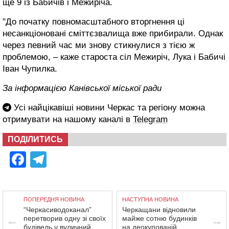
ще 9 із Бабичів і Межиріча.
"До початку повномасштабного вторгнення ці
несанкціоновані сміттєзвалища вже прибирали. Однак
через певний час ми знову стикнулися з тією ж
проблемою, – каже староста сіл Межиріч, Лука і Бабичі
Іван Чупилка.
За інформацією Канівської міської ради
Усі найцікавіші новини Черкас та регіону можна
отримувати на нашому каналі в
Telegram
ПОДІЛИТИСЬ
Facebook
Telegram
ПОПЕРЕДНЯ НОВИНА
НАСТУПНА НОВИНА
“Черкасиводоканал”
Черкащани відновили
перетворив одну зі своїх
майже сотню будинків
будівель у вуличний
на деокупованій