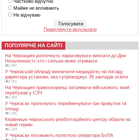
Частково відчутно
Майже не впливають
Не відчуваю
Переглянути результати
ПОПУЛЯРНЕ НА САЙТІ
На Черкащині розпочнуть нараховувати виплати до Дня
Незалежності: хто і скільки може отримати
2 447
У Черкаській облраді визначили кандидатку на посаду
директора установи, яка супроводжує 39 закладів освіти
2 311
На Черкащині правоохоронці затримали військового, який
перебував у СЗЧ
1 354
У Черкасах пропонують перейменувати три провулки та
площу
1 181
Керівницю черкаського реабілітаційного центру обрали на
новий термін
1 124
У Черкасах поховають полеглого оператора БпЛА
1 101