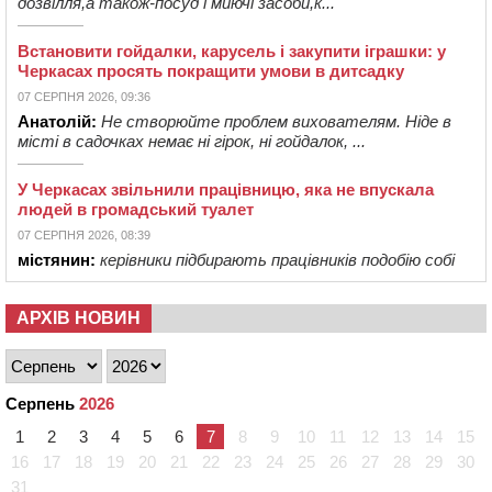
дозвілля,а також-посуд і миючі засоби,к...
Встановити гойдалки, карусель і закупити іграшки: у
Черкасах просять покращити умови в дитсадку
07 СЕРПНЯ 2026, 09:36
Анатолій:
Не створюйте проблем вихователям. Ніде в
місті в садочках немає ні гірок, ні гойдалок, ...
У Черкасах звільнили працівницю, яка не впускала
людей в громадський туалет
07 СЕРПНЯ 2026, 08:39
містянин:
керівники підбирають працівників подобію собі
АРХІВ НОВИН
Серпень
2026
1
2
3
4
5
6
7
8
9
10
11
12
13
14
15
16
17
18
19
20
21
22
23
24
25
26
27
28
29
30
31