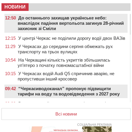
НОВИНИ
12:50
До останнього захищав українське небо:
внаслідок падіння вертольота загинув 28-річний
захисник зі Сміли
12:15
У центрі Черкас не поділили дорогу водії двох ВАЗів
11:29
У Черкасах до середини серпня обмежать рух
транспорту на трьох вулицях
10:54
На Черкащині кількість укриттів збільшилась
уп’ятеро з початку повномасштабної війни
10:15
У Черкасах водій Audi Q5 спричинив аварію, не
пропустивши інший кросовер
09:42
“Черкасиводоканал” пропонує підвищити
тарифи на воду та водовідведення з 2027 року
09:08
Встановити гойдалки, карусель і закупити іграшки: у
Черкасах просять покращити умови в дитсадку
Всі новини
08:22
“На щиті” у Чорнобаївську громаду повертається
полеглий біля Кліщіївки воїн
СОЦІАЛЬНА РЕКЛАМА