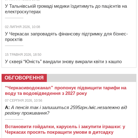
У Тальнівській громаді медики їздитимуть до пацієнтів на
електроскутерах
02 ЛИПНЯ 2026, 10:08
У Черкасах запровадять фінансову підтримку для бізнес-
проєктів
15 ТРАВНЯ 2026, 18:50
У сквері “Юність” вандали знову викрали квіти з кашпо
ОБГОВОРЕННЯ
“Черкасиводоканал” пропонує підвищити тарифи на
воду та водовідведення з 2027 року
07 СЕРПНЯ 2026, 10:56
А:
А пенсія так і залишиться 2595грн./міс.незалежно від
регіону проживання?
Встановити гойдалки, карусель і закупити іграшки: у
Черкасах просять покращити умови в дитсадку