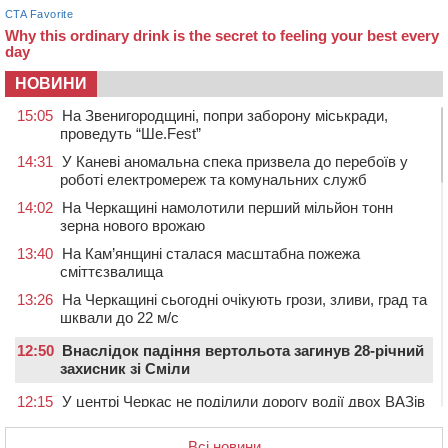
НОВИНИ
15:05
На Звенигородщині, попри заборону міськради,
проведуть “Ше.Fest”
14:31
У Каневі аномальна спека призвела до перебоїв у
роботі електромереж та комунальних служб
14:02
На Черкащині намолотили перший мільйон тонн
зерна нового врожаю
13:40
На Кам’янщині сталася масштабна пожежа
сміттєзвалища
13:26
На Черкащині сьогодні очікують грози, зливи, град та
шквали до 22 м/с
12:50
Внаслідок падіння вертольота загинув 28-річний
захисник зі Сміли
12:15
У центрі Черкас не поділили дорогу водії двох ВАЗів
11:29
У Черкасах до середини серпня обмежать рух
Всі новини
транспорту на трьох вулицях