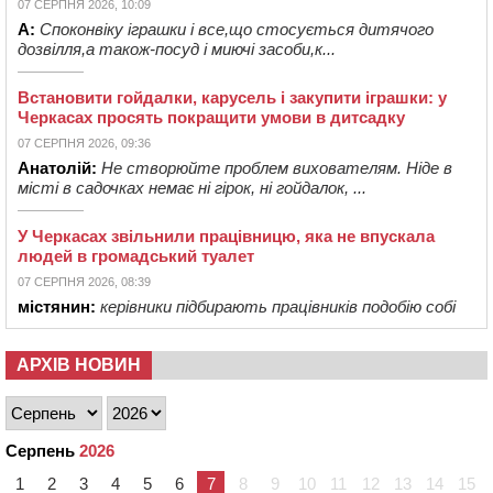
07 СЕРПНЯ 2026, 10:09
А:
Споконвіку іграшки і все,що стосується дитячого
дозвілля,а також-посуд і миючі засоби,к...
Встановити гойдалки, карусель і закупити іграшки: у
Черкасах просять покращити умови в дитсадку
07 СЕРПНЯ 2026, 09:36
Анатолій:
Не створюйте проблем вихователям. Ніде в
місті в садочках немає ні гірок, ні гойдалок, ...
У Черкасах звільнили працівницю, яка не впускала
людей в громадський туалет
07 СЕРПНЯ 2026, 08:39
містянин:
керівники підбирають працівників подобію собі
АРХІВ НОВИН
Серпень
2026
1
2
3
4
5
6
7
8
9
10
11
12
13
14
15