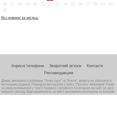
16
17
18
19
20
21
22
23
24
25
26
27
28
29
30
31
Всі новини за місяць
Корисні телефони
Зворотний зв’язок
Контакти
Рекламодавцям
Думки, викладені у рубриках "Точка зору" та "Блоги", можуть не збігатися із
поглядами редакції. Передрук матеріалів з сайту "Про все" можливий тільки
за умов розміщення у тексті прямого і активного посилання на сайт не далі
першого абзацу. Відповідальність за зміст рекламних оголошень та банерів
несе рекламодавець
© 2026, Всі права захищені