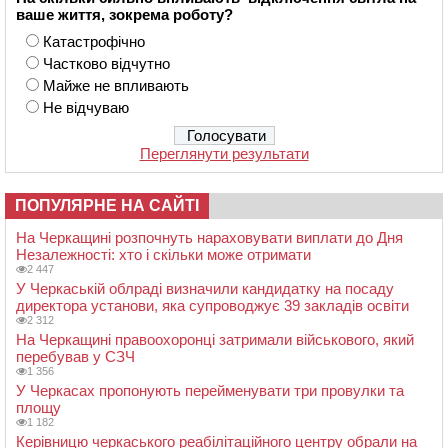
ваше життя, зокрема роботу?
Катастрофічно
Частково відчутно
Майже не впливають
Не відчуваю
Переглянути результати
ПОПУЛЯРНЕ НА САЙТІ
На Черкащині розпочнуть нараховувати виплати до Дня
Незалежності: хто і скільки може отримати
2 447
У Черкаській облраді визначили кандидатку на посаду
директора установи, яка супроводжує 39 закладів освіти
2 312
На Черкащині правоохоронці затримали військового, який
перебував у СЗЧ
1 356
У Черкасах пропонують перейменувати три провулки та
площу
1 182
Керівницю черкаського реабілітаційного центру обрали на