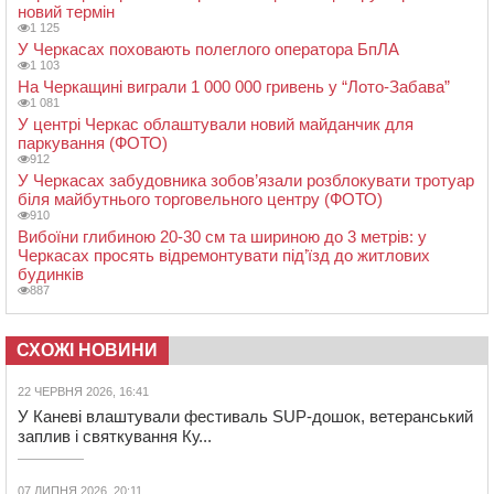
новий термін
1 125
У Черкасах поховають полеглого оператора БпЛА
1 103
На Черкащині виграли 1 000 000 гривень у “Лото-Забава”
1 081
У центрі Черкас облаштували новий майданчик для
паркування (ФОТО)
912
У Черкасах забудовника зобов’язали розблокувати тротуар
біля майбутнього торговельного центру (ФОТО)
910
Вибоїни глибиною 20-30 см та шириною до 3 метрів: у
Черкасах просять відремонтувати під’їзд до житлових
будинків
887
СХОЖІ НОВИНИ
22 ЧЕРВНЯ 2026, 16:41
У Каневі влаштували фестиваль SUP-дошок, ветеранський
заплив і святкування Ку...
07 ЛИПНЯ 2026, 20:11