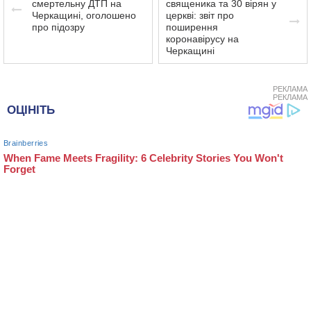
смертельну ДТП на
священика та 30 вірян у
Черкащині, оголошено
церкві: звіт про
про підозру
поширення
коронавірусу на
Черкащині
РЕКЛАМА
РЕКЛАМА