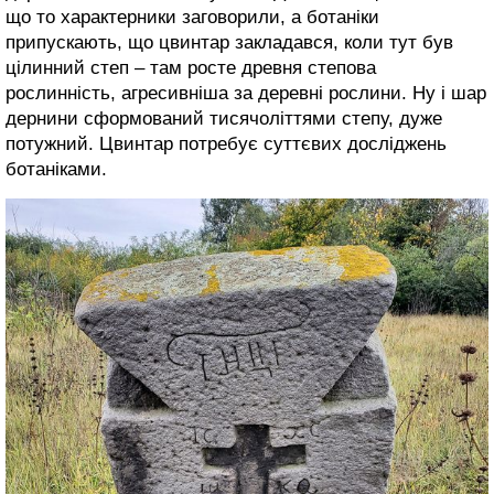
що то характерники заговорили, а ботаніки
припускають, що цвинтар закладався, коли тут був
цілинний степ – там росте древня степова
рослинність, агресивніша за деревні рослини. Ну і шар
дернини сформований тисячоліттями степу, дуже
потужний. Цвинтар потребує суттєвих досліджень
ботаніками.