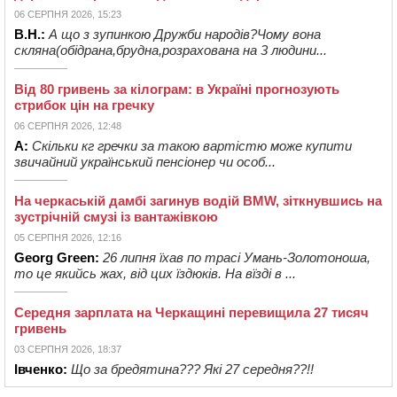
06 СЕРПНЯ 2026, 15:23
В.Н.:
А що з зупинкою Дружби народів?Чому вона
скляна(обідрана,брудна,розрахована на 3 людини...
Від 80 гривень за кілограм: в Україні прогнозують
стрибок цін на гречку
06 СЕРПНЯ 2026, 12:48
А:
Скільки кг гречки за такою вартістю може купити
звичайний український пенсіонер чи особ...
На черкаській дамбі загинув водій BMW, зіткнувшись на
зустрічній смузі із вантажівкою
05 СЕРПНЯ 2026, 12:16
Georg Green:
26 липня їхав по трасі Умань-Золотоноша,
то це якийсь жах, від цих їздюків. На вїзді в ...
Середня зарплата на Черкащині перевищила 27 тисяч
гривень
03 СЕРПНЯ 2026, 18:37
Івченко:
Що за бредятина??? Які 27 середня??!!