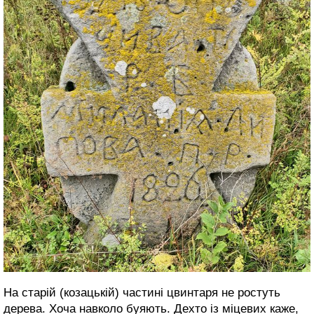
На старій (козацькій) частині цвинтаря не ростуть
дерева. Хоча навколо буяють. Дехто із міцевих каже,