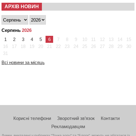
АРХІВ НОВИН
Серпень
2026
1
2
3
4
5
6
7
8
9
10
11
12
13
14
15
16
17
18
19
20
21
22
23
24
25
26
27
28
29
30
31
Всі новини за місяць
Корисні телефони
Зворотний зв’язок
Контакти
Рекламодавцям
Думки, викладені у рубриках "Точка зору" та "Блоги", можуть не збігатися із