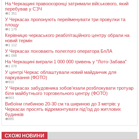
На Черкащині правоохоронці затримали військового, який
перебував у СЗЧ
1 351
У Черкасах пропонують перейменувати три провулки та
площу
1 178
Керівницю черкаського реабілітаційного центру обрали на
новий термін
1 112
У Черкасах поховають полеглого оператора БпЛА
1 098
На Черкащині виграли 1 000 000 гривень у “Лото-Забава”
1 078
У центрі Черкас облаштували новий майданчик для
паркування (ФОТО)
910
У Черкасах забудовника зобов’язали розблокувати тротуар
біля майбутнього торговельного центру (ФОТО)
903
Вибоїни глибиною 20-30 см та шириною до 3 метрів: у
Черкасах просять відремонтувати під’їзд до житлових
будинків
885
СХОЖІ НОВИНИ