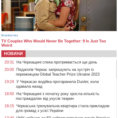
НОВИНИ
20:31
На Черкащині спека протримається ще день
20:00
Педагогів Черкас запрошують на зустріч із
переможцем Global Teacher Prize Ukraine 2023
19:24
У Черкасах водійка протаранила Duster, коли
здавала назад
18:50
На Черкащині з початку року зросла кількість
постраждалих від укусів тварин
18:15
Черкаська тренувальна квартира стала прикладом
для громад з усієї України
17:40
ЧНУ увійшов до 50 найпопулярніших вишів України