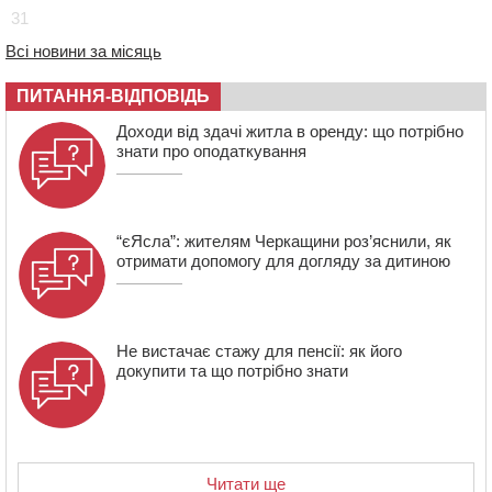
Мокрокалигірського психоневрологічного інтернату
31
07:23
Уманські міграційники видворили з країни грузина,
Всі новини за місяць
який відсидів термін у колонії
05 СЕРПНЯ 2026, СЕРЕДА
ПИТАННЯ-ВІДПОВІДЬ
20:28
Наступні два дні на Черкащині прогнозують пік
Доходи від здачі житла в оренду: що потрібно
африканського “пекла”
знати про оподаткування
“єЯсла”: жителям Черкащини роз’яснили, як
отримати допомогу для догляду за дитиною
Не вистачає стажу для пенсії: як його
докупити та що потрібно знати
Читати ще