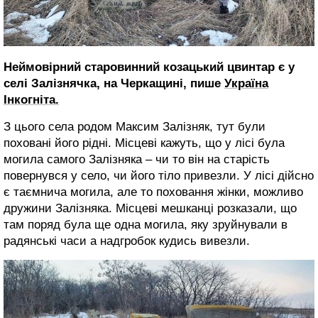
Неймовірний старовинний козацький цвинтар є у
селі Залізнячка, на Черкащині, пише
Україна
Інкогніта.
З цього села родом Максим Залізняк, тут були
поховані його рідні. Місцеві кажуть, що у лісі була
могила самого Залізняка – чи то він на старість
повернувся у село, чи його тіло привезли. У лісі дійсно
є таємнича могила, але то поховання жінки, можливо
дружини Залізняка. Місцеві мешканці розказали, що
там поряд була ще одна могила, яку зруйнували в
радянські часи а надгробок кудись вивезли.