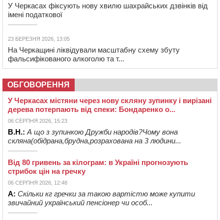
У Черкасах фіксують нову хвилю шахрайських дзвінків від
імені податкової
23 БЕРЕЗНЯ 2026, 13:05
На Черкащині ліквідували масштабну схему збуту
фальсифікованого алкоголю та т...
ОБГОВОРЕННЯ
У Черкасах містяни через нову скляну зупинку і вирізані
дерева потерпають від спеки: Бондаренко о...
06 СЕРПНЯ 2026, 15:23
В.Н.:
А що з зупинкою Дружби народів?Чому вона
скляна(обідрана,брудна,розрахована на 3 людини...
Від 80 гривень за кілограм: в Україні прогнозують
стрибок цін на гречку
06 СЕРПНЯ 2026, 12:48
А:
Скільки кг гречки за такою вартістю може купити
звичайний український пенсіонер чи особ...