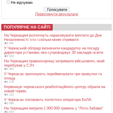
Не відчуваю
Переглянути результати
ПОПУЛЯРНЕ НА САЙТІ
На Черкащині розпочнуть нараховувати виплати до Дня
Незалежності: хто і скільки може отримати
2 443
У Черкаській облраді визначили кандидатку на посаду
директора установи, яка супроводжує 39 закладів освіти
2 310
На Черкащині правоохоронці затримали військового, який
перебував у СЗЧ
1 352
У Черкасах пропонують перейменувати три провулки та
площу
1 178
Керівницю черкаського реабілітаційного центру обрали на
новий термін
1 115
У Черкасах поховають полеглого оператора БпЛА
1 099
На Черкащині виграли 1 000 000 гривень у “Лото-Забава”
1 079