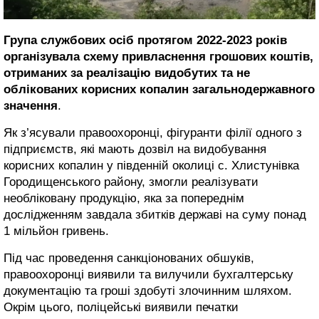
Група службових осіб протягом 2022-2023 років
організувала схему привласнення грошових коштів,
отриманих за реалізацію видобутих та не
облікованих корисних копалин загальнодержавного
значення
.
Як з’ясували правоохоронці, фігуранти філії одного з
підприємств, які мають дозвіл на видобування
корисних копалин у південній околиці с. Хлистунівка
Городищенського району, змогли реалізувати
необліковану продукцію, яка за попереднім
дослідженням завдала збитків державі на суму понад
1 мільйон гривень.
Під час проведення санкціонованих обшуків,
правоохоронці виявили та вилучили бухгалтерську
документацію та гроші здобуті злочинним шляхом.
Окрім цього, поліцейські виявили печатки