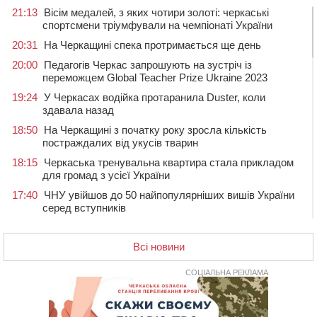
21:13
Вісім медалей, з яких чотири золоті: черкаські
спортсмени тріумфували на чемпіонаті України
20:31
На Черкащині спека протримається ще день
20:00
Педагогів Черкас запрошують на зустріч із
переможцем Global Teacher Prize Ukraine 2023
19:24
У Черкасах водійка протаранила Duster, коли
здавала назад
18:50
На Черкащині з початку року зросла кількість
постраждалих від укусів тварин
18:15
Черкаська тренувальна квартира стала прикладом
для громад з усієї України
17:40
ЧНУ увійшов до 50 найпопулярніших вишів України
серед вступників
17:07
На Хімселищі у Черкасах облаштували новий
контейнерний майданчик
Всі новини
16:32
Без розтину грудної клітки: у Черкасах 75-річній
пацієнтці замінили аортальний клапан
СОЦІАЛЬНА РЕКЛАМА
16:00
У Черкаському онкоцентрі встановили сонячну
електростанцію за понад пів мільйона гривень