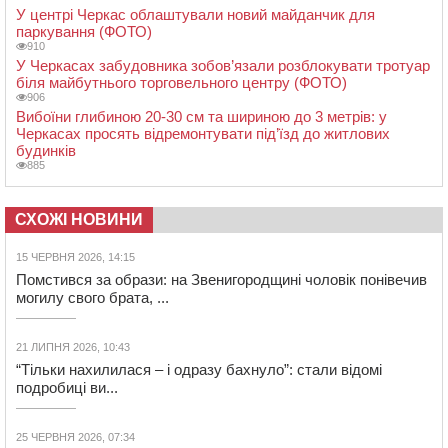
У центрі Черкас облаштували новий майданчик для
паркування (ФОТО)
910
У Черкасах забудовника зобов’язали розблокувати тротуар
біля майбутнього торговельного центру (ФОТО)
906
Вибоїни глибиною 20-30 см та шириною до 3 метрів: у
Черкасах просять відремонтувати під’їзд до житлових
будинків
885
СХОЖІ НОВИНИ
15 ЧЕРВНЯ 2026, 14:15
Помстився за образи: на Звенигородщині чоловік понівечив
могилу свого брата, ...
21 ЛИПНЯ 2026, 10:43
“Тільки нахилилася – і одразу бахнуло”: стали відомі
подробиці ви...
25 ЧЕРВНЯ 2026, 07:34