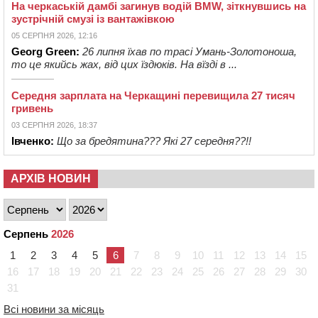
На черкаській дамбі загинув водій BMW, зіткнувшись на
зустрічній смузі із вантажівкою
05 СЕРПНЯ 2026, 12:16
Georg Green:
26 липня їхав по трасі Умань-Золотоноша,
то це якийсь жах, від цих їздюків. На вїзді в ...
Середня зарплата на Черкащині перевищила 27 тисяч
гривень
03 СЕРПНЯ 2026, 18:37
Івченко:
Що за бредятина??? Які 27 середня??!!
АРХІВ НОВИН
Серпень
2026
1
2
3
4
5
6
7
8
9
10
11
12
13
14
15
16
17
18
19
20
21
22
23
24
25
26
27
28
29
30
31
Всі новини за місяць