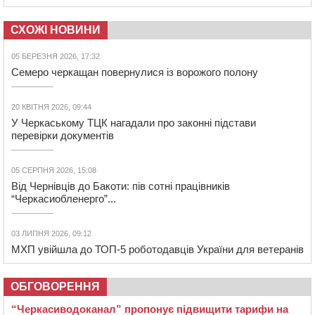
СХОЖІ НОВИНИ
05 БЕРЕЗНЯ 2026, 17:32
Семеро черкащан повернулися із ворожого полону
20 КВІТНЯ 2026, 09:44
У Черкаському ТЦК нагадали про законні підстави
перевірки документів
05 СЕРПНЯ 2026, 15:08
Від Чернівців до Бакоти: пів сотні працівників
“Черкасиобленерго”...
03 ЛИПНЯ 2026, 09:12
МХП увійшла до ТОП-5 роботодавців України для ветеранів
ОБГОВОРЕННЯ
“Черкасиводоканал” пропонує підвищити тарифи на