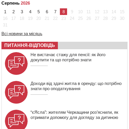
Серпень
2026
10:54
На Черкащині кількість укриттів збільшилась
1
2
3
4
5
6
7
8
9
10
11
12
13
14
15
уп’ятеро з початку повномасштабної війни
16
17
18
19
20
21
22
23
24
25
26
27
28
29
30
10:15
У Черкасах водій Audi Q5 спричинив аварію, не
31
пропустивши інший кросовер
Всі новини за місяць
09:42
“Черкасиводоканал” пропонує підвищити
тарифи на воду та водовідведення з 2027 року
ПИТАННЯ-ВІДПОВІДЬ
09:08
Встановити гойдалки, карусель і закупити іграшки: у
Черкасах просять покращити умови в дитсадку
Не вистачає стажу для пенсії: як його
докупити та що потрібно знати
Доходи від здачі житла в оренду: що потрібно
знати про оподаткування
“єЯсла”: жителям Черкащини роз’яснили, як
отримати допомогу для догляду за дитиною