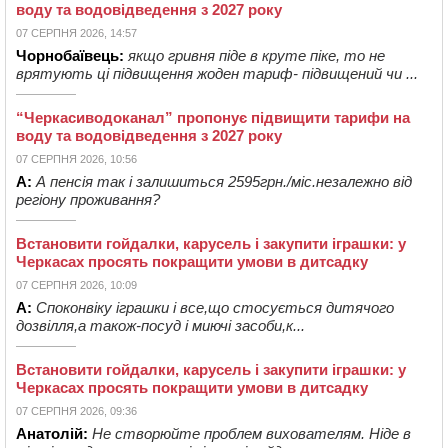
воду та водовідведення з 2027 року
07 СЕРПНЯ 2026, 14:57
Чорнобаївець:
якщо гривня піде в круте піке, то не
врятують ці підвищення жоден тариф- підвищений чи ...
“Черкасиводоканал” пропонує підвищити тарифи на
воду та водовідведення з 2027 року
07 СЕРПНЯ 2026, 10:56
А:
А пенсія так і залишиться 2595грн./міс.незалежно від
регіону проживання?
Встановити гойдалки, карусель і закупити іграшки: у
Черкасах просять покращити умови в дитсадку
07 СЕРПНЯ 2026, 10:09
А:
Споконвіку іграшки і все,що стосується дитячого
дозвілля,а також-посуд і миючі засоби,к...
Встановити гойдалки, карусель і закупити іграшки: у
Черкасах просять покращити умови в дитсадку
07 СЕРПНЯ 2026, 09:36
Анатолій:
Не створюйте проблем вихователям. Ніде в