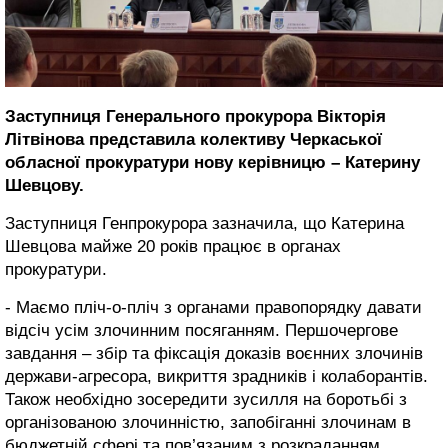
Заступниця Генерального прокурора Вікторія
Літвінова представила колективу Черкаської
обласної прокуратури нову керівницю – Катерину
Шевцову.
Заступниця Генпрокурора зазначила, що Катерина
Шевцова майже 20 років працює в органах
прокуратури.
- Маємо пліч-о-пліч з органами правопорядку давати
відсіч усім злочинним посяганням. Першочергове
завдання – збір та фіксація доказів воєнних злочинів
держави-агресора, викриття зрадників і колаборантів.
Також необхідно зосередити зусилля на боротьбі з
організованою злочинністю, запобіганні злочинам в
бюджетній сфері та пов’язаним з розкраданням