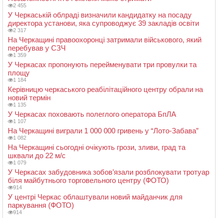
2 455
У Черкаській облраді визначили кандидатку на посаду
директора установи, яка супроводжує 39 закладів освіти
2 317
На Черкащині правоохоронці затримали військового, який
перебував у СЗЧ
1 359
У Черкасах пропонують перейменувати три провулки та
площу
1 184
Керівницю черкаського реабілітаційного центру обрали на
новий термін
1 135
У Черкасах поховають полеглого оператора БпЛА
1 107
На Черкащині виграли 1 000 000 гривень у “Лото-Забава”
1 082
На Черкащині сьогодні очікують грози, зливи, град та
шквали до 22 м/с
1 079
У Черкасах забудовника зобов’язали розблокувати тротуар
біля майбутнього торговельного центру (ФОТО)
914
У центрі Черкас облаштували новий майданчик для
паркування (ФОТО)
914