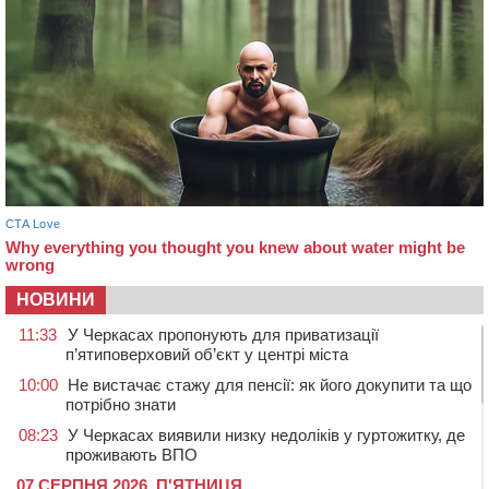
НОВИНИ
11:33
У Черкасах пропонують для приватизації
п’ятиповерховий об’єкт у центрі міста
10:00
Не вистачає стажу для пенсії: як його докупити та що
потрібно знати
08:23
У Черкасах виявили низку недоліків у гуртожитку, де
проживають ВПО
07 СЕРПНЯ 2026, П'ЯТНИЦЯ