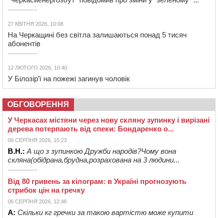
27 КВІТНЯ 2026, 10:08
На Черкащині без світла залишаються понад 5 тисяч
абонентів
12 ЛЮТОГО 2026, 10:40
У Білозір’ї на пожежі загинув чоловік
ОБГОВОРЕННЯ
У Черкасах містяни через нову скляну зупинку і вирізані
дерева потерпають від спеки: Бондаренко о...
06 СЕРПНЯ 2026, 15:23
В.Н.:
А що з зупинкою Дружби народів?Чому вона
скляна(обідрана,брудна,розрахована на 3 людини...
Від 80 гривень за кілограм: в Україні прогнозують
стрибок цін на гречку
06 СЕРПНЯ 2026, 12:48
А:
Скільки кг гречки за такою вартістю може купити