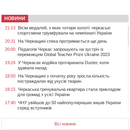
НОВИНИ
21:13
Вісім медалей, з яких чотири золоті: черкаські
спортсмени тріумфували на чемпіонаті України
20:31
На Черкащині спека протримається ще день
20:00
Педагогів Черкас запрошують на зустріч із
переможцем Global Teacher Prize Ukraine 2023
19:24
У Черкасах водійка протаранила Duster, коли
здавала назад
18:50
На Черкащині з початку року зросла кількість
постраждалих від укусів тварин
18:15
Черкаська тренувальна квартира стала прикладом
для громад з усієї України
17:40
ЧНУ увійшов до 50 найпопулярніших вишів України
серед вступників
17:07
На Хімселищі у Черкасах облаштували новий
контейнерний майданчик
Всі новини
16:32
Без розтину грудної клітки: у Черкасах 75-річній