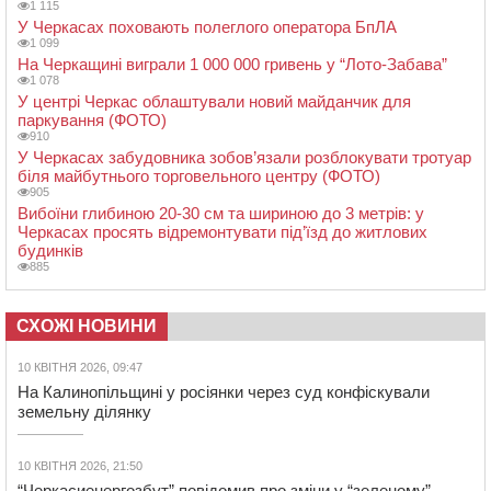
1 115
У Черкасах поховають полеглого оператора БпЛА
1 099
На Черкащині виграли 1 000 000 гривень у “Лото-Забава”
1 078
У центрі Черкас облаштували новий майданчик для
паркування (ФОТО)
910
У Черкасах забудовника зобов’язали розблокувати тротуар
біля майбутнього торговельного центру (ФОТО)
905
Вибоїни глибиною 20-30 см та шириною до 3 метрів: у
Черкасах просять відремонтувати під’їзд до житлових
будинків
885
СХОЖІ НОВИНИ
10 КВІТНЯ 2026, 09:47
На Калинопільщині у росіянки через суд конфіскували
земельну ділянку
10 КВІТНЯ 2026, 21:50
“Черкасиенергозбут” повідомив про зміни у “зеленому” ...