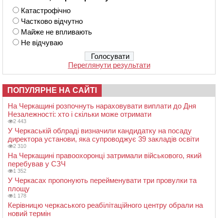
Катастрофічно
Частково відчутно
Майже не впливають
Не відчуваю
Переглянути результати
ПОПУЛЯРНЕ НА САЙТІ
На Черкащині розпочнуть нараховувати виплати до Дня
Незалежності: хто і скільки може отримати
2 443
У Черкаській облраді визначили кандидатку на посаду
директора установи, яка супроводжує 39 закладів освіти
2 310
На Черкащині правоохоронці затримали військового, який
перебував у СЗЧ
1 352
У Черкасах пропонують перейменувати три провулки та
площу
1 178
Керівницю черкаського реабілітаційного центру обрали на
новий термін