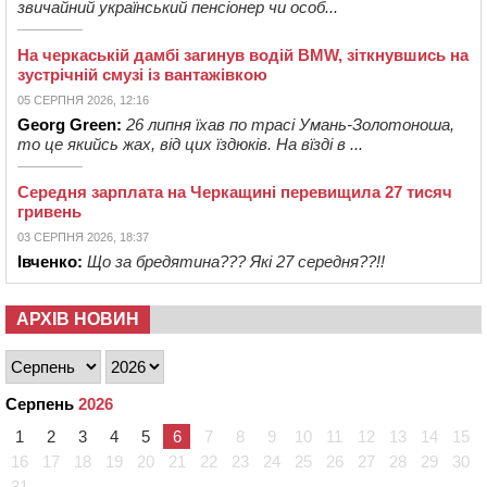
звичайний український пенсіонер чи особ...
На черкаській дамбі загинув водій BMW, зіткнувшись на
зустрічній смузі із вантажівкою
05 СЕРПНЯ 2026, 12:16
Georg Green:
26 липня їхав по трасі Умань-Золотоноша,
то це якийсь жах, від цих їздюків. На вїзді в ...
Середня зарплата на Черкащині перевищила 27 тисяч
гривень
03 СЕРПНЯ 2026, 18:37
Івченко:
Що за бредятина??? Які 27 середня??!!
АРХІВ НОВИН
Серпень
2026
1
2
3
4
5
6
7
8
9
10
11
12
13
14
15
16
17
18
19
20
21
22
23
24
25
26
27
28
29
30
31