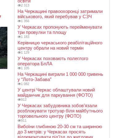
освіти
2 313
На Черкащині правоохоронці затримали
військового, який перебував у СЗЧ
1 356
У Черкасах пропонують перейменувати
три провулки та площу
1 183
Керівницю черкаського реабілітаційного
центру обрали на новий термін
1 129
У Черкасах поховають полеглого
оператора БпЛА
1 105
На Черкащині виграли 1 000 000 гривень
у “Лото-Забава”
1 082
У центрі Черкас облаштували новий
майданчик для паркування (ФОТО)
912
У Черкасах забудовника зобов’язали
розблокувати тротуар біля майбутнього
торговельного центру (ФОТО)
911
Вибоїни глибиною 20-30 см та шириною
до 3 метрів: у Черкасах просять
відремонтувати під’їзд до житлових