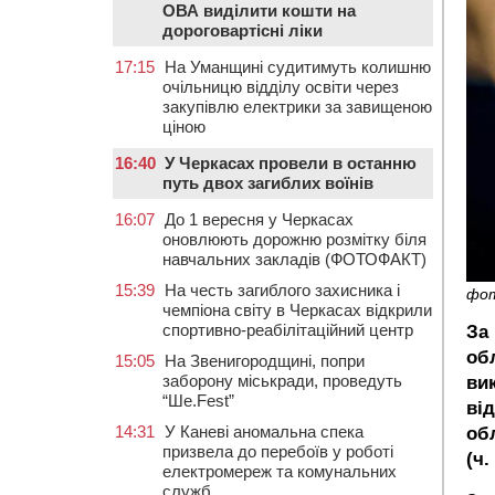
ОВА виділити кошти на
дороговартісні ліки
17:15
На Уманщині судитимуть колишню
очільницю відділу освіти через
закупівлю електрики за завищеною
ціною
16:40
У Черкасах провели в останню
путь двох загиблих воїнів
16:07
До 1 вересня у Черкасах
оновлюють дорожню розмітку біля
навчальних закладів (ФОТОФАКТ)
15:39
На честь загиблого захисника і
фо
чемпіона світу в Черкасах відкрили
спортивно-реабілітаційний центр
За
об
15:05
На Звенигородщині, попри
заборону міськради, проведуть
ви
“Ше.Fest”
ві
14:31
У Каневі аномальна спека
об
призвела до перебоїв у роботі
(ч.
електромереж та комунальних
служб