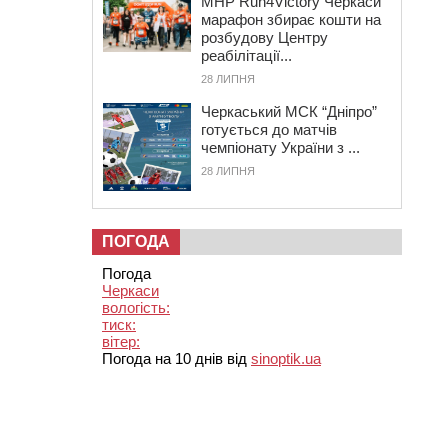
MHP Run4Victory Черкаси
марафон збирає кошти на
розбудову Центру
реабілітації...
28 ЛИПНЯ
Черкаський МСК “Дніпро”
готується до матчів
чемпіонату України з ...
28 ЛИПНЯ
ПОГОДА
Погода
Черкаси
вологість:
тиск:
вітер:
Погода на 10 днів від
sinoptik.ua