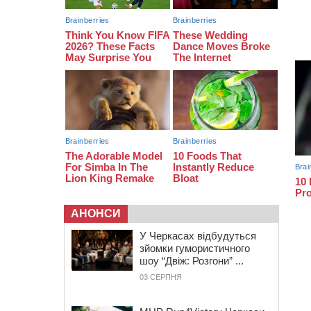
протримається ще день
20:00
Педагогів Черкас запрошують на
зустріч із переможцем Global
Teacher Prize Ukraine 2023
19:24
У Черкасах водійка протаранила
Duster, коли здавала назад
АНОНСИ
У Черкасах відбудуться
зйомки гумористичного
шоу “Двіж: Розгони” ...
03 СЕРПНЯ