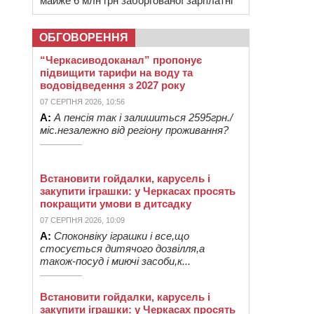
майже 6 млн грн заборгованої зарплатні
ОБГОВОРЕННЯ
“Черкасиводоканал” пропонує
підвищити тарифи на воду та
водовідведення з 2027 року
07 СЕРПНЯ 2026, 10:56
А:
А пенсія так і залишиться 2595грн./
міс.незалежно від регіону проживання?
Встановити гойдалки, карусель і
закупити іграшки: у Черкасах просять
покращити умови в дитсадку
07 СЕРПНЯ 2026, 10:09
А:
Споконвіку іграшки і все,що
стосується дитячого дозвілля,а
також-посуд і миючі засоби,к...
Встановити гойдалки, карусель і
закупити іграшки: у Черкасах просять