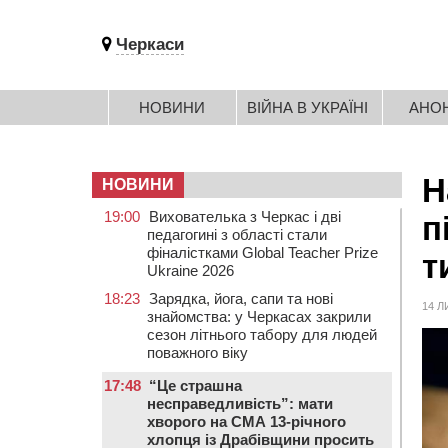
Черкаси
НОВИНИ
ВІЙНА В УКРАЇНІ
АНО
Н
НОВИНИ
19:00
Вихователька з Черкас і дві
п
педагогині з області стали
фіналістками Global Teacher Prize
т
Ukraine 2026
18:23
Зарядка, йога, сапи та нові
14 Л
знайомства: у Черкасах закрили
сезон літнього табору для людей
поважного віку
17:48
“Це страшна
несправедливість”: мати
хворого на СМА 13-річного
хлопця із Драбівщини просить