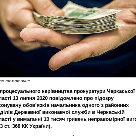
то тематичне
 процесуального керівництва прокуратури Черкаської
ласті 13 липня 2020 повідомлено про підозру
конувачу обов’язків начальника одного з районних
дділів Державної виконавчої служби в Черкаській
ласті у вимаганні 10 тисяч гривень неправомірної виг
 3 ст. 368 КК України).