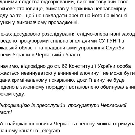
 даними слідства підозрюваний, використовуючи своє
ужбове становище, вимагав у боржника неправомірну
оду за те, щоб не накладати арешт на його банківські
унки у виконавчому провадженні.
ежах досудового розслідування слідчо-оперативні захо
ведено прокурорами спільно зі слідчими СУ ГУНП в
каській області та працівниками управління Служби
пеки України в Черкаській області.
начимо, відповідно до ст. 62 Конституції України особа
жається невинуватою у вчиненні злочину і не може бути
дана кримінальному покаранню, доки її вину не буде
едено в законному порядку і встановлено обвинувальн
оком суду.
 інформацією із пресслужби прокуратури Черкаської
ласті
сі найцікавіші новини Черкас та регіону можна отримув
 нашому каналі в
Telegram