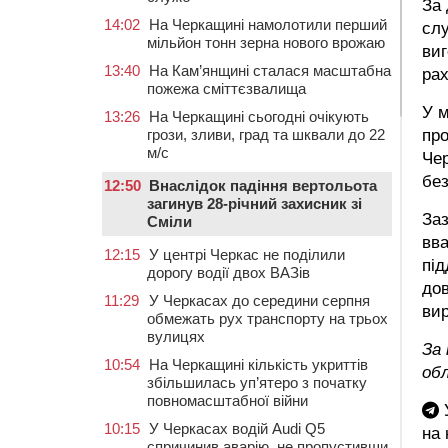
За
14:02
На Черкащині намолотили перший
сл
мільйон тонн зерна нового врожаю
виг
13:40
На Кам’янщині сталася масштабна
рах
пожежа сміттєзвалища
У м
13:26
На Черкащині сьогодні очікують
про
грози, зливи, град та шквали до 22
м/с
Чер
без
12:50
Внаслідок падіння вертольота
загинув 28-річний захисник зі
Заз
Сміли
вва
12:15
У центрі Черкас не поділили
під
дорогу водії двох ВАЗів
дов
11:29
У Черкасах до середини серпня
вир
обмежать рух транспорту на трьох
вулицях
За
10:54
На Черкащині кількість укриттів
об
збільшилась уп’ятеро з початку
повномасштабної війни
У
10:15
У Черкасах водій Audi Q5
на
спричинив аварію, не пропустивши