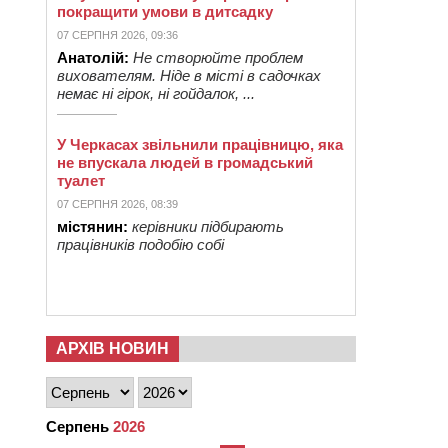
покращити умови в дитсадку
07 СЕРПНЯ 2026, 09:36
Анатолій:
Не створюйте проблем
вихователям. Ніде в місті в садочках
немає ні гірок, ні гойдалок, ...
У Черкасах звільнили працівницю, яка
не впускала людей в громадський
туалет
07 СЕРПНЯ 2026, 08:39
містянин:
керівники підбирають
працівників подобію собі
АРХІВ НОВИН
Серпень
2026