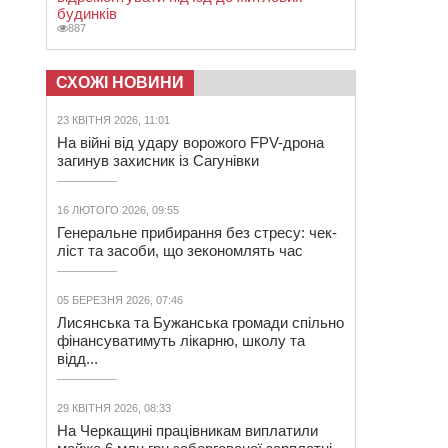
будинків
887
СХОЖІ НОВИНИ
23 КВІТНЯ 2026, 11:01
На війні від удару ворожого FPV-дрона
загинув захисник із Сагунівки
16 ЛЮТОГО 2026, 09:55
Генеральне прибирання без стресу: чек-
ліст та засоби, що зекономлять час
05 БЕРЕЗНЯ 2026, 07:46
Лисянська та Бужанська громади спільно
фінансуватимуть лікарню, школу та
відд...
29 КВІТНЯ 2026, 08:33
На Черкащині працівникам виплатили