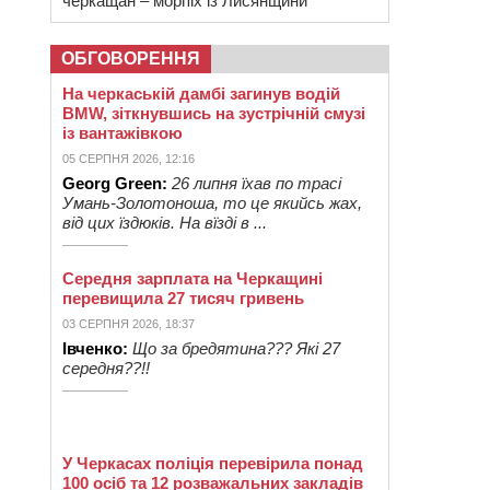
черкащан – морпіх із Лисянщини
ОБГОВОРЕННЯ
На черкаській дамбі загинув водій
BMW, зіткнувшись на зустрічній смузі
із вантажівкою
05 СЕРПНЯ 2026, 12:16
Georg Green:
26 липня їхав по трасі
Умань-Золотоноша, то це якийсь жах,
від цих їздюків. На вїзді в ...
Середня зарплата на Черкащині
перевищила 27 тисяч гривень
03 СЕРПНЯ 2026, 18:37
Івченко:
Що за бредятина??? Які 27
середня??!!
У Черкасах поліція перевірила понад
100 осіб та 12 розважальних закладів