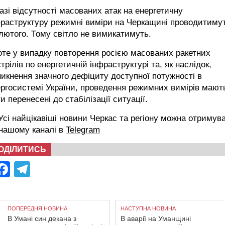
азі відсутності масованих атак на енергетичну
фраструктуру режимні виміри на Черкащині проводитиму
лютого. Тому світло не вимикатимуть.
те у випадку повторення росією масованих ракетних
трілів по енергетичній інфраструктурі та, як наслідок,
икнення значного дефіциту доступної потужності в
ргосистемі України, проведення режимних вимірів мают
и перенесені до стабілізації ситуації.
сі найцікавіші новини Черкас та регіону можна отримув
 нашому каналі в
Telegram
ОДІЛИТИСЬ
Facebook
Telegram
ПОПЕРЕДНЯ НОВИНА
НАСТУПНА НОВИНА
В Умані син декана з
В аварії на Уманщині