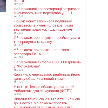
освіти
2 302
На Черкащині правоохоронці затримали
військового, який перебував у СЗЧ
1 348
Пошук монет закінчився подвійним
убивством: в Умані чоловікові, який
застрелив подружжя, дали довічне
1 315
У Черкасах пропонують перейменувати
три провулки та площу
1 173
У Черкасах поховають полеглого
оператора БпЛА
1 093
На Черкащині виграли 1 000 000 гривень
у “Лото-Забава”
1 076
Керівницю черкаського реабілітаційного
центру обрали на новий термін
1 026
У центрі Черкас облаштували новий
майданчик для паркування (ФОТО)
908
Вибоїни глибиною 20-30 см та шириною
до 3 метрів: у Черкасах просять
відремонтувати під’їзд до житлових