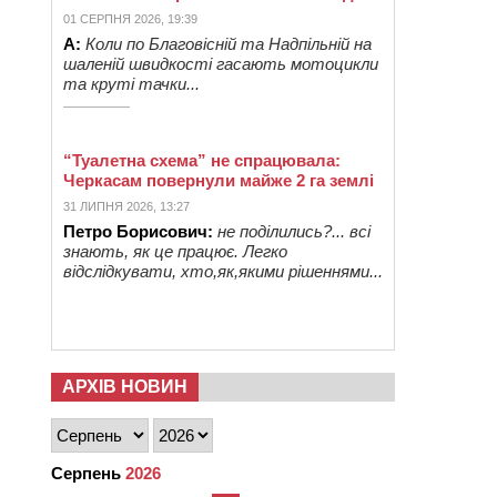
01 СЕРПНЯ 2026, 19:39
А:
Коли по Благовісній та Надпільній на
шаленій швидкості гасають мотоцикли
та круті тачки...
“Туалетна схема” не спрацювала:
Черкасам повернули майже 2 га землі
31 ЛИПНЯ 2026, 13:27
Петро Борисович:
не поділились?... всі
знають, як це працює. Легко
відслідкувати, хто,як,якими рішеннями...
АРХІВ НОВИН
Серпень
2026