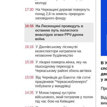
молоді
17:30
На Черкащині державі повернуть
понад 2,6 га земель природно-
заповідного фонду
16:55
На Лисянщині проведуть в
останню путь полеглого
внаслідок атаки FPV-дрона
воїна
16:16
У Дахнівському лісництві
екоінспектори натрапили на
незаконне будівництво
15:38
У лікарні померла жінка, яку на
В У
пішохідному переході в
сп
Черкаському районі збила автівка
дв
15:08
Від Чернівців до Бакоти: пів сотні
у 
працівників “Черкасиобленерго”
побували у мандрівці
Пр
14:35
У Монастирищі зустріли
військового, який потрапив у полон
Від
під час бою на Київщині
вим