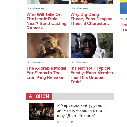
на чемпіонаті України з веслування
19:40
Бійці КОРДу Черкащини
повернулися з фронту: на зміну їм
вирушили побратими
АНОНСИ
У Черкасах відбудуться
зйомки гумористичного
шоу “Двіж: Розгони” ...
03 СЕРПНЯ