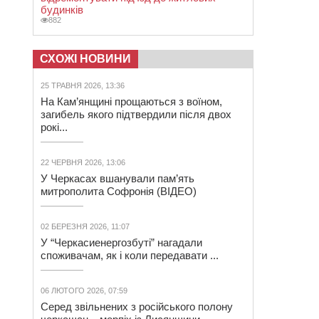
будинків
882
СХОЖІ НОВИНИ
25 ТРАВНЯ 2026, 13:36
На Кам’янщині прощаються з воїном,
загибель якого підтвердили після двох
рокі...
22 ЧЕРВНЯ 2026, 13:06
У Черкасах вшанували пам’ять
митрополита Софронія (ВІДЕО)
02 БЕРЕЗНЯ 2026, 11:07
У “Черкасиенергозбуті” нагадали
споживачам, як і коли передавати ...
06 ЛЮТОГО 2026, 07:59
Серед звільнених з російського полону