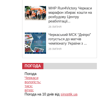
MHP Run4Victory Черкаси
марафон збирає кошти на
розбудову Центру
реабілітації...
28 ЛИПНЯ
Черкаський МСК “Дніпро”
готується до матчів
чемпіонату України з ...
28 ЛИПНЯ
ПОГОДА
Погода
Черкаси
вологість:
тиск:
вітер:
Погода на 10 днів від
sinoptik.ua