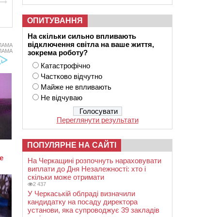
ОПИТУВАННЯ
На скільки сильно впливають
відключення світла на ваше життя,
ЛАМА
ЛАМА
зокрема роботу?
Катастрофічно
Частково відчутно
Майже не впливають
Не відчуваю
Переглянути результати
ПОПУЛЯРНЕ НА САЙТІ
На Черкащині розпочнуть нараховувати
виплати до Дня Незалежності: хто і
скільки може отримати
2 437
У Черкаській облраді визначили
кандидатку на посаду директора
установи, яка супроводжує 39 закладів