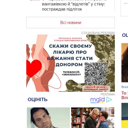
вантажівкою й “відлетів” у стіну:
постраждав підліток
09:49
ДНК-експертиза через 21 місяць
Всі новини
підтвердила загибель захисника
зі Сміли
СОЦІАЛЬНА РЕКЛАМА
09:13
У Черкасах 18-річний хлопець
поранив себе ножем у відділенні
пошти
08:50
Керівницю черкаського
реабілітаційного центру обрали на
новий термін
08:11
Вчителька зі Сміли увійшла до
півфіналу Global Teacher Prize
Ukraine 2026
07:29
По 5 тисяч гривень на підготовку
РЕКЛАМА
до школи: як оформити “Пакунок
школяра”
04 СЕРПНЯ 2026, ВІВТОРОК
20:54
На Черкащині очікують пік спеки
20:13
Черкащина здобула вісім медалей