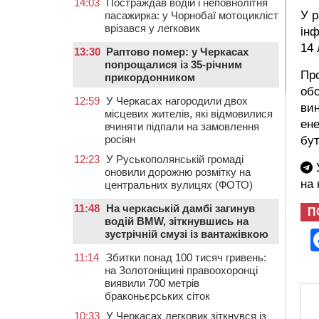
14:03
Постраждав водій і неповнолітня
У р
пасажирка: у Чорнобаї мотоцикліст
врізався у легковик
ін
14 
13:30
Раптово помер: у Черкасах
попрощалися із 35-річним
Про
прикордонником
обс
12:59
У Черкасах нагородили двох
вин
місцевих жителів, які відмовилися
ене
вчиняти підпали на замовлення
росіян
бут
12:23
У Руськополянській громаді
У
оновили дорожню розмітку на
на
центральних вулицях (ФОТО)
11:48
На черкаській дамбі загинув
П
водій BMW, зіткнувшись на
зустрічній смузі із вантажівкою
11:14
Збитки понад 100 тисяч гривень:
на Золотоніщині правоохоронці
виявили 700 метрів
браконьєрських сіток
10:33
У Черкасах легковик зіткнувся із