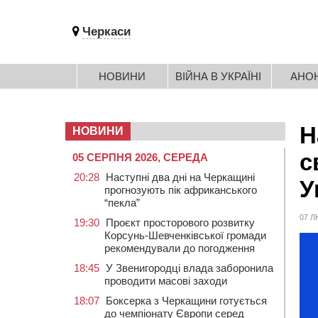
Черкаси
НОВИНИ
ВІЙНА В УКРАЇНІ
АНО
Н
НОВИНИ
с
05 СЕРПНЯ 2026, СЕРЕДА
20:28
Наступні два дні на Черкащині
У
прогнозують пік африканського
“пекла”
07 Л
19:30
Проєкт просторового розвитку
Корсунь-Шевченківської громади
рекомендували до погодження
18:45
У Звенигородці влада заборонила
проводити масові заходи
18:07
Боксерка з Черкащини готується
до чемпіонату Європи серед