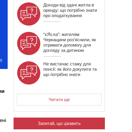
Доходи від здачі житла в
оренду: що потрібно знати
про оподаткування
“єЯсла”: жителям
Черкащини роз’яснили, як
отримати допомогу для
догляду за дитиною
Не вистачає стажу для
пенсії: як його докупити та
що потрібно знати
ни
Читати ще
ені
Запитай, що цікавить