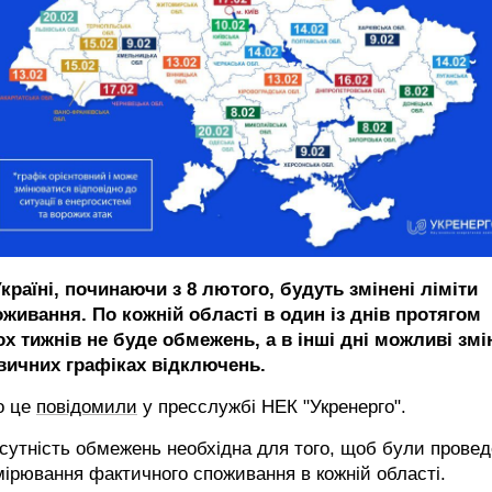
країні, починаючи з 8 лютого, будуть змінені ліміти
оживання. По кожній області в один із днів протягом
ох тижнів не буде обмежень, а в інші дні можливі змі
звичних графіках відключень.
о це
повідомили
у пресслужбі НЕК "Укренерго".
сутність обмежень необхідна для того, щоб були провед
ірювання фактичного споживання в кожній області.