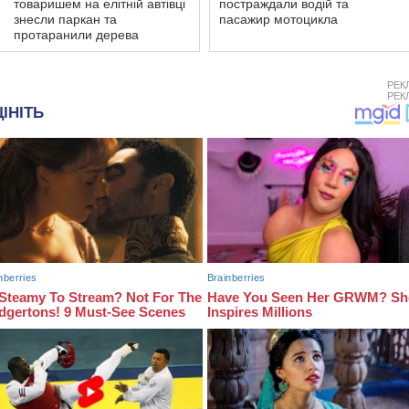
товаришем на елітній автівці
постраждали водій та
знесли паркан та
пасажир мотоцикла
протаранили дерева
РЕК
РЕК