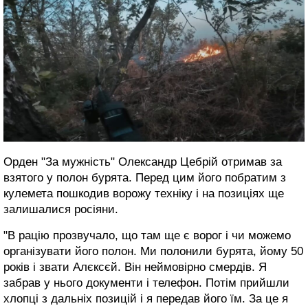
Орден "За мужність" Олександр Цебрій отримав за
взятого у полон бурята. Перед цим його побратим з
кулемета пошкодив ворожу техніку і на позиціях ще
залишалися росіяни.
"В рацію прозвучало, що там ще є ворог і чи можемо
організувати його полон. Ми полонили бурята, йому 50
років і звати Алєксєй. Він неймовірно смердів. Я
забрав у нього документи і телефон. Потім прийшли
хлопці з дальніх позицій і я передав його їм. За це я