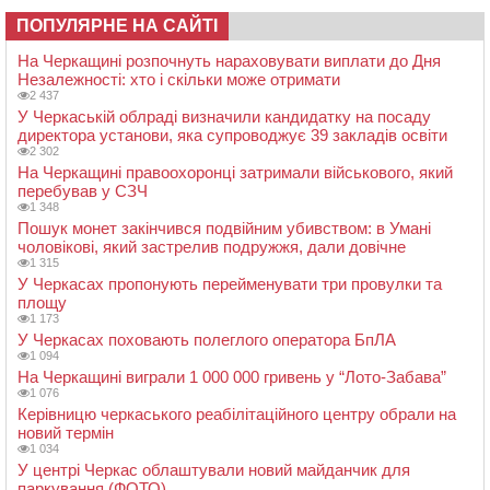
ПОПУЛЯРНЕ НА САЙТІ
На Черкащині розпочнуть нараховувати виплати до Дня
Незалежності: хто і скільки може отримати
2 437
У Черкаській облраді визначили кандидатку на посаду
директора установи, яка супроводжує 39 закладів освіти
2 302
На Черкащині правоохоронці затримали військового, який
перебував у СЗЧ
1 348
Пошук монет закінчився подвійним убивством: в Умані
чоловікові, який застрелив подружжя, дали довічне
1 315
У Черкасах пропонують перейменувати три провулки та
площу
1 173
У Черкасах поховають полеглого оператора БпЛА
1 094
На Черкащині виграли 1 000 000 гривень у “Лото-Забава”
1 076
Керівницю черкаського реабілітаційного центру обрали на
новий термін
1 034
У центрі Черкас облаштували новий майданчик для
паркування (ФОТО)