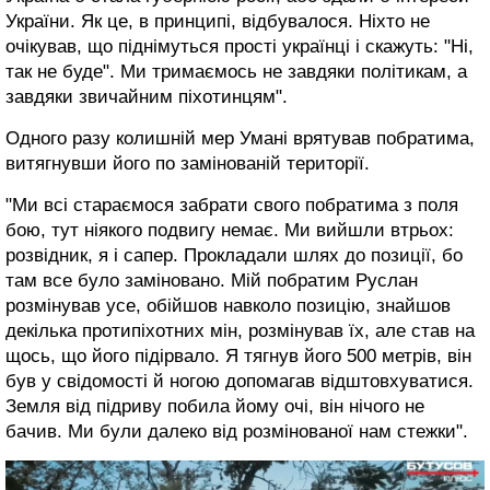
України. Як це, в принципі, відбувалося. Ніхто не
очікував, що піднімуться прості українці і скажуть: "Ні,
так не буде". Ми тримаємось не завдяки політикам, а
завдяки звичайним піхотинцям".
Одного разу колишній мер Умані врятував побратима,
витягнувши його по замінованій території.
"Ми всі стараємося забрати свого побратима з поля
бою, тут ніякого подвигу немає. Ми вийшли втрьох:
розвідник, я і сапер. Прокладали шлях до позиції, бо
там все було заміновано. Мій побратим Руслан
розмінував усе, обійшов навколо позицію, знайшов
декілька протипіхотних мін, розмінував їх, але став на
щось, що його підірвало. Я тягнув його 500 метрів, він
був у свідомості й ногою допомагав відштовхуватися.
Земля від підриву побила йому очі, він нічого не
бачив. Ми були далеко від розмінованої нам стежки".