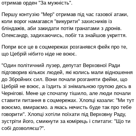
отримав орден "За мужність".
Першу контузію "Мер" отримав під час газової атаки,
коли ворог намагався "викурити" захисників із
бліндажів, аби закидати потім гранатами з дронів.
Олександр, задихаючись, побіг та знайшов укриття.
Попри все це в соцмережах розганявся фейк про те,
що Цебрій нібито ніде не воює.
"Один політичний лузер, депутат Верховної Ради
підговорив кількох людей, які колись мали відношення
до Збройних сил. Вони почали розганяти фейки, що
Цебрій не воює, а їздить зі знімальною групою десь в
Чернігові. Мене це спочатку тішило, але люди почали
ставити питання в соцмережах. Хлопці казали: "Ми тут
воюємо, вмираємо. а якась нечисть буде так про тебе
говорити". Хлопці хотіли поїхати під Верховну Раду,
зустріти його, смикнути за комірець і спитати: "Що ти
собі дозволяєш?".