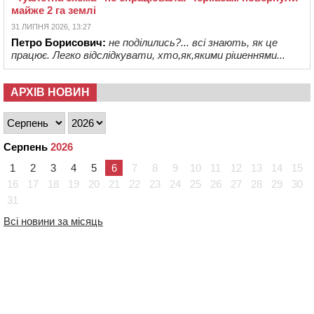
майже 2 га землі
31 ЛИПНЯ 2026, 13:27
Петро Борисович:
не поділились?... всі знають, як це
працює. Легко відслідкувати, хто,як,якими рішеннями...
АРХІВ НОВИН
Серпень
2026
1
2
3
4
5
6
7
8
9
10
11
12
13
14
15
16
17
18
19
20
21
22
23
24
25
26
27
28
29
30
31
Всі новини за місяць