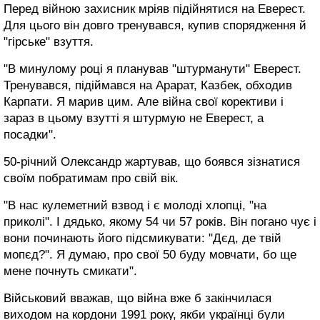
Перед війною захисник мріяв підійнятися на Еверест.
Для цього він довго тренувався, купив спорядження й
"гірське" взуття.
"В минулому році я планував "штурманути" Еверест.
Тренувався, підіймався на Арарат, Казбек, обходив
Карпати. Я марив цим. Але війна свої корективи і
зараз в цьому взутті я штурмую не Еверест, а
посадки".
50-річний Олександр жартував, що боявся зізнатися
своїм побратимам про свій вік.
"В нас кулеметний взвод і є молоді хлопці, "на
приколі". І дядько, якому 54 чи 57 років. Він погано чує і
вони починають його підсмикувати: "Дєд, де твій
мопєд?". Я думаю, про свої 50 буду мовчати, бо ще
мене почнуть смикати".
Військовий вважав, що війна вже б закінчилася
виходом на кордони 1991 року, якби українці були