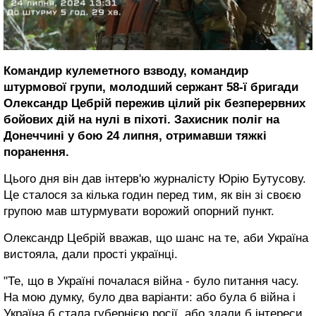
Командир кулеметного взводу, командир
штурмової групи, молодший сержант 58-ї бригади
Олександр Цебрій пережив цілий рік безперервних
бойових дій на нулі в піхоті. Захисник поліг на
Донеччині у бою 24 липня, отримавши тяжкі
поранення.
Цього дня він дав інтерв'ю журналісту Юрію Бутусову.
Це сталося за кілька годин перед тим, як він зі своєю
групою мав штурмувати ворожий опорний пункт.
Олександр Цебрій вважав, що шанс на те, аби Україна
вистояла, дали прості українці.
"Те, що в Україні почалася війна - було питання часу.
На мою думку, було два варіанти: або була б війна і
Україна б стала губернією росії, або здали б інтереси