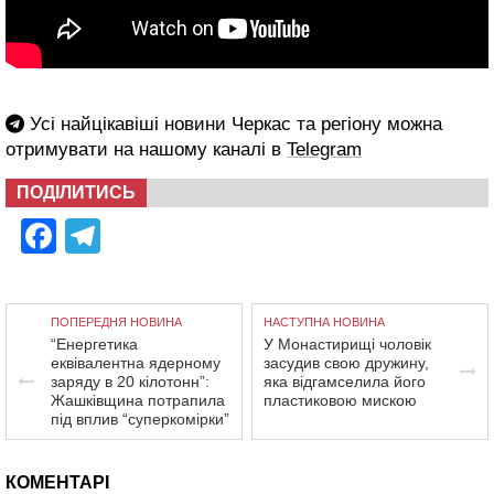
Усі найцікавіші новини Черкас та регіону можна
отримувати на нашому каналі в
Telegram
ПОДІЛИТИСЬ
Facebook
Telegram
ПОПЕРЕДНЯ НОВИНА
НАСТУПНА НОВИНА
“Енергетика
У Монастирищі чоловік
еквівалентна ядерному
засудив свою дружину,
заряду в 20 кілотонн”:
яка відгамселила його
Жашківщина потрапила
пластиковою мискою
під вплив “суперкомірки”
КОМЕНТАРІ