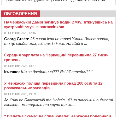
ОБГОВОРЕННЯ
На черкаській дамбі загинув водій BMW, зіткнувшись на
зустрічній смузі із вантажівкою
05 СЕРПНЯ 2026, 12:16
Georg Green:
26 липня їхав по трасі Умань-Золотоноша,
то це якийсь жах, від цих їздюків. На вїзді в ...
Середня зарплата на Черкащині перевищила 27 тисяч
гривень
03 СЕРПНЯ 2026, 18:37
Івченко:
Що за бредятина??? Які 27 середня??!!
У Черкасах поліція перевірила понад 100 осіб та 12
розважальних закладів
01 СЕРПНЯ 2026, 19:39
А:
Коли по Благовісній та Надпільній на шаленій швидкості
гасають мотоцикли та круті тачки...
“Туалетна схема” не спрацювала: Черкасам повернули