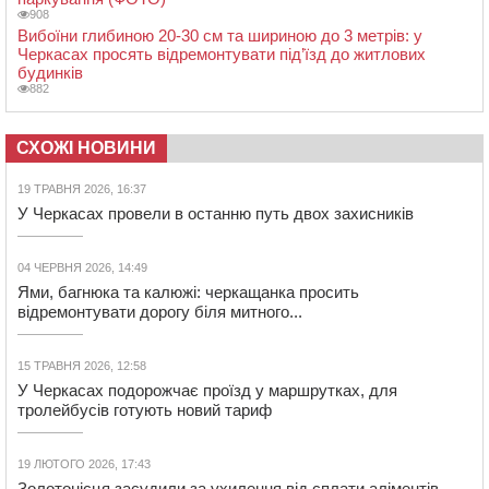
908
Вибоїни глибиною 20-30 см та шириною до 3 метрів: у
Черкасах просять відремонтувати під’їзд до житлових
будинків
882
СХОЖІ НОВИНИ
19 ТРАВНЯ 2026, 16:37
У Черкасах провели в останню путь двох захисників
04 ЧЕРВНЯ 2026, 14:49
Ями, багнюка та калюжі: черкащанка просить
відремонтувати дорогу біля митного...
15 ТРАВНЯ 2026, 12:58
У Черкасах подорожчає проїзд у маршрутках, для
тролейбусів готують новий тариф
19 ЛЮТОГО 2026, 17:43
Золотонісця засудили за ухилення від сплати аліментів