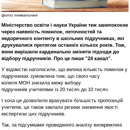
фото тематичне
Міністерство освіти і науки України теж занепокоєне
через наявність помилок, неточностей та
недоречного контенту в шкільних підручниках, які
друкувалися протягом останніх кількох років. Тож,
вони вирішили кардинально змінити підходи до
відбору підручників.
Про це пише "
24 канал
".
У відомстві наголосили, що велика кількість помилок у
підручниках зумовлена тим, що свого часу
колегія
МОН знизила межу вибору
підручників учителями із 20 тисяч до 10 тисяч.
І хоча це дозволило врахувати більшість пропозицій
учителів, це також заклало ризики зниження якості
експертизи цих підручників.
Так, за підсумками проведеного аналізу виокремлені