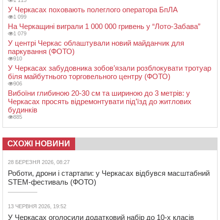
1 115
У Черкасах поховають полеглого оператора БпЛА
1 099
На Черкащині виграли 1 000 000 гривень у “Лото-Забава”
1 079
У центрі Черкас облаштували новий майданчик для
паркування (ФОТО)
910
У Черкасах забудовника зобов’язали розблокувати тротуар
біля майбутнього торговельного центру (ФОТО)
906
Вибоїни глибиною 20-30 см та шириною до 3 метрів: у
Черкасах просять відремонтувати під’їзд до житлових
будинків
885
СХОЖІ НОВИНИ
28 БЕРЕЗНЯ 2026, 08:27
Роботи, дрони і стартапи: у Черкасах відбувся масштабний
STEM-фестиваль (ФОТО)
13 ЧЕРВНЯ 2026, 19:52
У Черкасах оголосили додатковий набір до 10-х класів