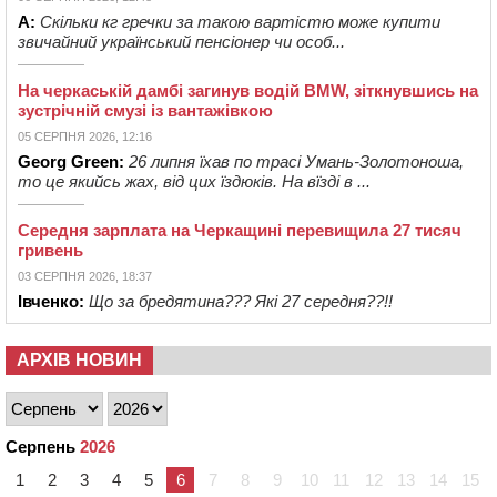
А:
Скільки кг гречки за такою вартістю може купити
звичайний український пенсіонер чи особ...
На черкаській дамбі загинув водій BMW, зіткнувшись на
зустрічній смузі із вантажівкою
05 СЕРПНЯ 2026, 12:16
Georg Green:
26 липня їхав по трасі Умань-Золотоноша,
то це якийсь жах, від цих їздюків. На вїзді в ...
Середня зарплата на Черкащині перевищила 27 тисяч
гривень
03 СЕРПНЯ 2026, 18:37
Івченко:
Що за бредятина??? Які 27 середня??!!
АРХІВ НОВИН
Серпень
2026
1
2
3
4
5
6
7
8
9
10
11
12
13
14
15