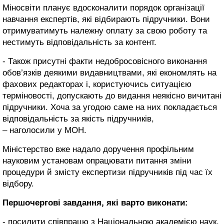
Міносвіти планує вдосконалити порядок організації
навчання експертів, які відбирають підручники. Вони
отримуватимуть належну оплату за свою роботу та
нестимуть відповідальність за контент.
- Також присутні факти недобросовісного виконання
обов’язків деякими видавництвами, які економлять на
фахових редакторах і, користуючись ситуацією
терміновості, допускають до видання неякісно вичитані
підручники. Хоча за угодою саме на них покладається
відповідальність за якість підручників,
– наголосили у МОН.
Міністерство вже надало доручення профільним
науковим установам опрацювати питання зміни
процедури й змісту експертизи підручників під час їх
відбору.
Першочергові завдання, які варто виконати:
- посилити співпрацю з Національною академією наук,