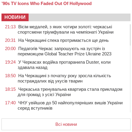
НОВИНИ
21:13
Вісім медалей, з яких чотири золоті: черкаські
спортсмени тріумфували на чемпіонаті України
20:31
На Черкащині спека протримається ще день
20:00
Педагогів Черкас запрошують на зустріч із
переможцем Global Teacher Prize Ukraine 2023
19:24
У Черкасах водійка протаранила Duster, коли
здавала назад
18:50
На Черкащині з початку року зросла кількість
постраждалих від укусів тварин
18:15
Черкаська тренувальна квартира стала прикладом
для громад з усієї України
17:40
ЧНУ увійшов до 50 найпопулярніших вишів України
серед вступників
17:07
На Хімселищі у Черкасах облаштували новий
контейнерний майданчик
Всі новини
16:32
Без розтину грудної клітки: у Черкасах 75-річній