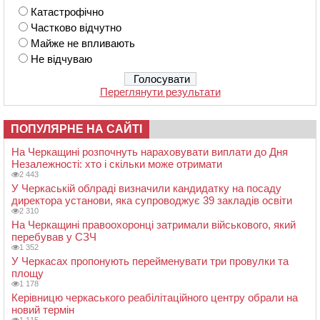
Катастрофічно
Частково відчутно
Майже не впливають
Не відчуваю
Переглянути результати
ПОПУЛЯРНЕ НА САЙТІ
На Черкащині розпочнуть нараховувати виплати до Дня
Незалежності: хто і скільки може отримати
2 443
У Черкаській облраді визначили кандидатку на посаду
директора установи, яка супроводжує 39 закладів освіти
2 310
На Черкащині правоохоронці затримали військового, який
перебував у СЗЧ
1 352
У Черкасах пропонують перейменувати три провулки та
площу
1 178
Керівницю черкаського реабілітаційного центру обрали на
новий термін