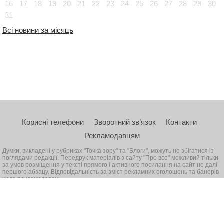
16
17
18
19
20
21
22
23
24
25
26
27
28
29
30
31
Всі новини за місяць
Корисні телефони
Зворотний зв’язок
Контакти
Рекламодавцям
Думки, викладені у рубриках "Точка зору" та "Блоги", можуть не збігатися із
поглядами редакції. Передрук матеріалів з сайту "Про все" можливий тільки
за умов розміщення у тексті прямого і активного посилання на сайт не далі
першого абзацу. Відповідальність за зміст рекламних оголошень та банерів
несе рекламодавець
© 2026, Всі права захищені