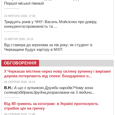
Першої міської гімназії
24 ЛЮТОГО 2026, 17:05
Тридцять років у ЧНУ: Василь Мойсієнко про довіру,
конкурентоспроможність та ...
16 КВІТНЯ 2026, 16:15
Від стажера до агронома за пів року: як студент із
Черкащини будує кар’єру в МХП
ОБГОВОРЕННЯ
У Черкасах містяни через нову скляну зупинку і вирізані
дерева потерпають від спеки: Бондаренко о...
06 СЕРПНЯ 2026, 15:23
В.Н.:
А що з зупинкою Дружби народів?Чому вона
скляна(обідрана,брудна,розрахована на 3 людини...
Від 80 гривень за кілограм: в Україні прогнозують
стрибок цін на гречку
06 СЕРПНЯ 2026, 12:48