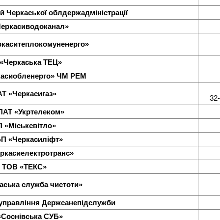
й Черкаської облдержадміністрації
Черкасиводоканал»
ркаситеплокомуненерго»
«Черкаська ТЕЦ»
касиобленерго» ЧМ РЕМ
Т «Черкасигаз»
32
ПАТ «Укртелеком»
П «Міськсвітло»
П «Черкасиліфт»
ркасиелектротранс»
ТОВ «ТЕКС»
аська служба чистоти»
 управління Держсанепідслужби
«Соснівська СУБ»