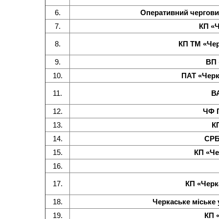
6.
Оперативний чергови
7.
КП «
8.
КП ТМ «Че
9.
ВП 
10.
ПАТ «Чер
11.
ВА
12.
ЧФ 
13.
К
14.
СРБ
15.
КП «Че
16.
17.
КП «Черк
18.
Черкаське міське
19.
КП 