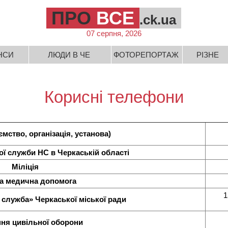
ПРО
ВСЕ
.ck.ua
07 серпня, 2026
НСИ
ЛЮДИ В ЧЕ
ФОТОРЕПОРТАЖ
РІЗНЕ
Корисні телефони
мство, організація, установа)
ї служби НС в Черкаській області
Міліція
а медична допомога
1
 служба» Черкаської міської ради
ння цивільної оборони