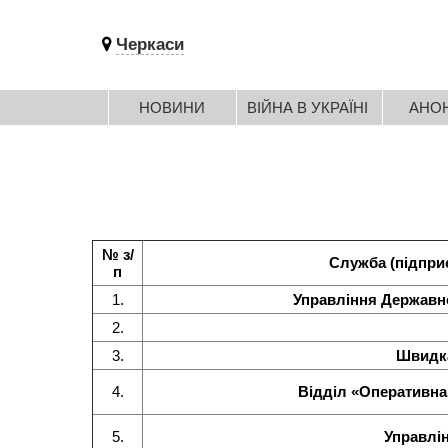
Черкаси
НОВИНИ
ВІЙНА В УКРАЇНІ
АНО
№ з/
Служба (підприє
п
1.
Управління Державно
2.
3.
Швидк
4.
Відділ «Оперативна
5.
Управлі