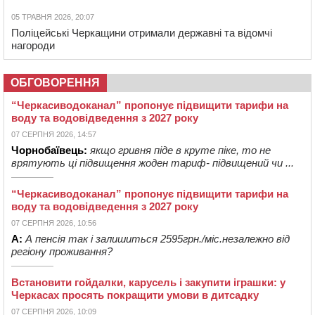
05 ТРАВНЯ 2026, 20:07
Поліцейські Черкащини отримали державні та відомчі
нагороди
ОБГОВОРЕННЯ
“Черкасиводоканал” пропонує підвищити тарифи на
воду та водовідведення з 2027 року
07 СЕРПНЯ 2026, 14:57
Чорнобаївець:
якщо гривня піде в круте піке, то не
врятують ці підвищення жоден тариф- підвищений чи ...
“Черкасиводоканал” пропонує підвищити тарифи на
воду та водовідведення з 2027 року
07 СЕРПНЯ 2026, 10:56
А:
А пенсія так і залишиться 2595грн./міс.незалежно від
регіону проживання?
Встановити гойдалки, карусель і закупити іграшки: у
Черкасах просять покращити умови в дитсадку
07 СЕРПНЯ 2026, 10:09