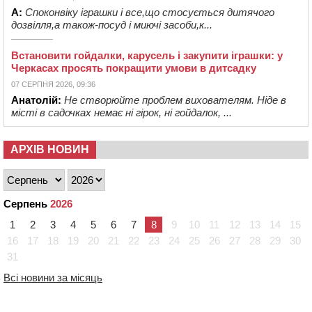
А:
Споконвіку іграшки і все,що стосується дитячого
дозвілля,а також-посуд і миючі засоби,к...
Встановити гойдалки, карусель і закупити іграшки: у
Черкасах просять покращити умови в дитсадку
07 СЕРПНЯ 2026, 09:36
Анатолій:
Не створюйте проблем вихователям. Ніде в
місті в садочках немає ні гірок, ні гойдалок, ...
АРХІВ НОВИН
Серпень
2026
1
2
3
4
5
6
7
8
9
10
11
12
13
14
15
16
17
18
19
20
21
22
23
24
25
26
27
28
29
30
31
Всі новини за місяць