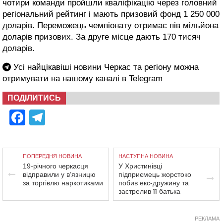
чотири команди пройшли кваліфікацію через головний
регіональний рейтинг і мають призовий фонд 1 250 000
доларів. Переможець чемпіонату отримає пів мільйона
доларів призових. За друге місце дають 170 тисяч
доларів.
Усі найцікавіші новини Черкас та регіону можна
отримувати на нашому каналі в
Telegram
ПОДІЛИТИСЬ
Facebook
Telegram
ПОПЕРЕДНЯ НОВИНА
НАСТУПНА НОВИНА
19-річного черкасця
У Христинівці
відправили у в’язницю
підприємець жорстоко
за торгівлю наркотиками
побив екс-дружину та
застрелив її батька
РЕКЛАМА