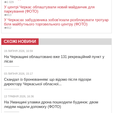
1 029
У центрі Черкас облаштували новий майданчик для
паркування (ФОТО)
913
У Черкасах забудовника зобов’язали розблокувати тротуар
біля майбутнього торговельного центру (ФОТО)
912
СХОЖІ НОВИНИ
19 ЛИПНЯ 2026, 16:59
На Черкащині облаштовано вже 131 рекреаційний пункт у
лісах
03 ЛИПНЯ 2026, 15:17
Скандал із бронюванням: що відомо після підозри
директору Черкаської обласної...
13 ТРАВНЯ 2026, 16:36
На Уманщині уламки дрона пошкодили будинок: двом
людям надали допомогу (ФОТО)