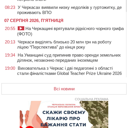
08:23
У Черкасах виявили низку недоліків у гуртожитку, де
проживають ВПО
07 СЕРПНЯ 2026, П'ЯТНИЦЯ
20:55
На Черкащині врятували рідкісного чорного грифа
(ФОТО)
20:13
Черкаси виділять близько 20 млн грн на роботу
ліцею “Перспектива” до кінця року
19:34
На Уманщині суд припинив право оренди земельних
ділянок, незаконно переданих іноземцем
19:00
Вихователька з Черкас і дві педагогині з області
стали фіналістками Global Teacher Prize Ukraine 2026
18:23
Зарядка, йога, сапи та нові знайомства: у Черкасах
закрили сезон літнього табору для людей поважного
Всі новини
віку
СОЦІАЛЬНА РЕКЛАМА
17:48
“Це страшна несправедливість”: мати хворого на
СМА 13-річного хлопця із Драбівщини просить
ОВА виділити кошти на дороговартісні ліки
17:15
На Уманщині судитимуть колишню очільницю відділу
освіти через закупівлю електрики за завищеною