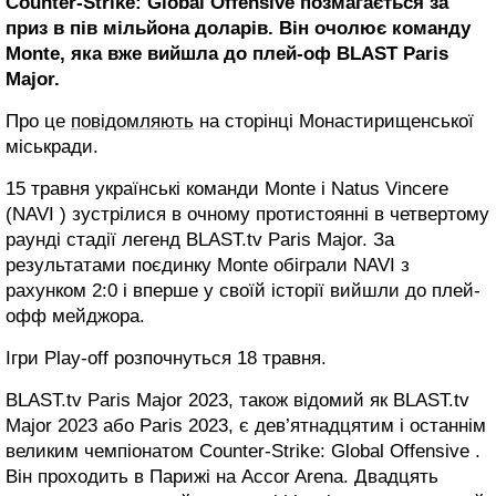
Counter-Strike: Global Offensive позмагається за
приз в пів мільйона доларів. Він очолює команду
Monte, яка вже вийшла до плей-оф BLAST Paris
Major.
Про це
повідомляють
на сторінці Монастирищенської
міськради.
15 травня українські команди Monte і Natus Vincere
(NAVI ) зустрілися в очному протистоянні в четвертому
раунді стадії легенд BLAST.tv Paris Major. За
результатами поєдинку Monte обіграли NAVI з
рахунком 2:0 і вперше у своїй історії вийшли до плей-
офф мейджора.
Ігри Play-off розпочнуться 18 травня.
BLAST.tv Paris Major 2023, також відомий як BLAST.tv
Major 2023 або Paris 2023, є дев’ятнадцятим і останнім
великим чемпіонатом Counter-Strike: Global Offensive .
Він проходить в Парижі на Accor Arena. Двадцять