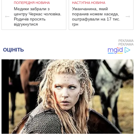
ПОПЕРЕДНЯ НОВИНА
НАСТУПНА НОВИНА
Медики забрали з
Уманчанина, який
центру Черкас чоловіка.
поранив ножем хасида,
Родичів просять
оштрафували на 17 тис.
відгукнутися
грн
РЕКЛАМА
РЕКЛАМА