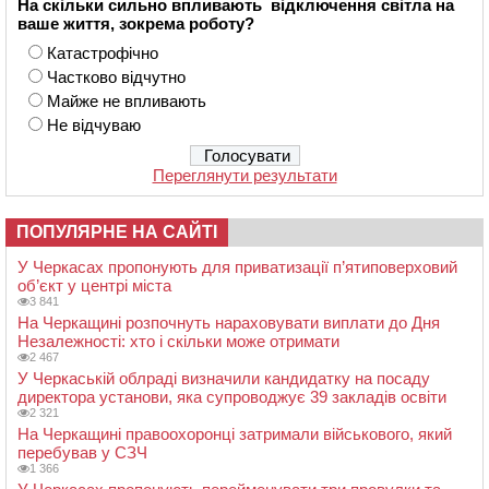
На скільки сильно впливають відключення світла на
ваше життя, зокрема роботу?
Катастрофічно
Частково відчутно
Майже не впливають
Не відчуваю
Переглянути результати
ПОПУЛЯРНЕ НА САЙТІ
У Черкасах пропонують для приватизації п’ятиповерховий
об’єкт у центрі міста
3 841
На Черкащині розпочнуть нараховувати виплати до Дня
Незалежності: хто і скільки може отримати
2 467
У Черкаській облраді визначили кандидатку на посаду
директора установи, яка супроводжує 39 закладів освіти
2 321
На Черкащині правоохоронці затримали військового, який
перебував у СЗЧ
1 366