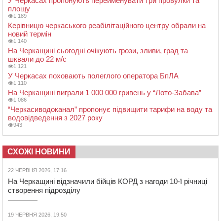
У Черкасах пропонують перейменувати три провулки та
площу
1 189
Керівницю черкаського реабілітаційного центру обрали на
новий термін
1 140
На Черкащині сьогодні очікують грози, зливи, град та
шквали до 22 м/с
1 121
У Черкасах поховають полеглого оператора БпЛА
1 110
На Черкащині виграли 1 000 000 гривень у “Лото-Забава”
1 086
“Черкасиводоканал” пропонує підвищити тарифи на воду та
водовідведення з 2027 року
943
СХОЖІ НОВИНИ
22 ЧЕРВНЯ 2026, 17:16
На Черкащині відзначили бійців КОРД з нагоди 10-ї річниці
створення підрозділу
19 ЧЕРВНЯ 2026, 19:50