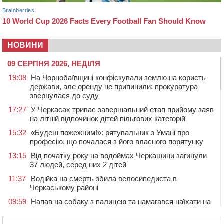
НОВИНИ
09 СЕРПНЯ 2026, НЕДІЛЯ
19:08
На Чорнобаївщині конфіскували землю на користь
держави, але оренду не припинили: прокуратура
звернулася до суду
17:27
У Черкасах триває завершальний етап прийому заяв
на літній відпочинок дітей пільгових категорій
15:32
«Будеш пожежним!»: рятувальник з Умані про
професію, що почалася з його власного порятунку
13:15
Від початку року на водоймах Черкащини загинули
37 людей, серед них 2 дітей
11:37
Водійка на смерть збила велосипедиста в
Черкаському районі
09:59
Напав на собаку з палицею та намагався наїхати на
іншу тварину: на Уманщині поліція відкрила
кримінальне провадження