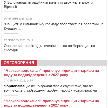
У Золотоноші міграційники виявили двох нелегалок із
Вірменії
16 ТРАВНЯ 2026, 12:25
“На щиті” у Вільшанську громаду повертається полеглий на
Курщині ...
17 ЛЮТОГО 2026, 05:12
Оновлений графік відключення світла по Черкащині на
сьогодні
ОБГОВОРЕННЯ
“Черкасиводоканал” пропонує підвищити тарифи на
воду та водовідведення з 2027 року
07 СЕРПНЯ 2026, 14:57
Чорнобаївець:
якщо гривня піде в круте піке, то не
врятують ці підвищення жоден тариф- підвищений чи ...
“Черкасиводоканал” пропонує підвищити тарифи на
воду та водовідведення з 2027 року