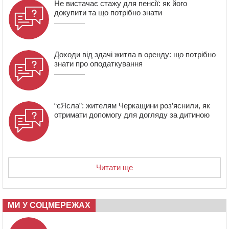
Не вистачає стажу для пенсії: як його
СМА 13-річного хлопця із Драбівщини просить
докупити та що потрібно знати
ОВА виділити кошти на дороговартісні ліки
17:15
На Уманщині судитимуть колишню очільницю відділу
освіти через закупівлю електрики за завищеною
ціною
Доходи від здачі житла в оренду: що потрібно
знати про оподаткування
“єЯсла”: жителям Черкащини роз’яснили, як
отримати допомогу для догляду за дитиною
Читати ще
МИ У СОЦМЕРЕЖАХ