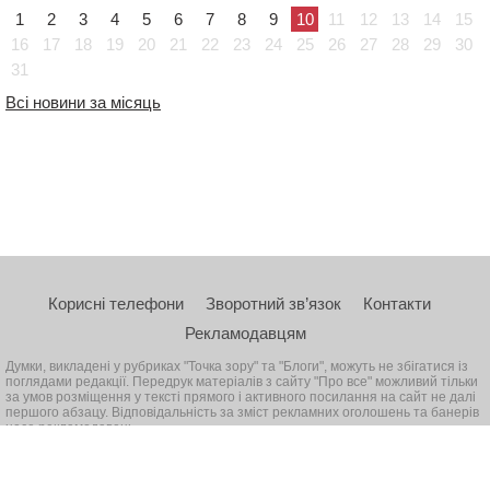
1
2
3
4
5
6
7
8
9
10
11
12
13
14
15
16
17
18
19
20
21
22
23
24
25
26
27
28
29
30
31
Всі новини за місяць
Корисні телефони
Зворотний зв’язок
Контакти
Рекламодавцям
Думки, викладені у рубриках "Точка зору" та "Блоги", можуть не збігатися із
поглядами редакції. Передрук матеріалів з сайту "Про все" можливий тільки
за умов розміщення у тексті прямого і активного посилання на сайт не далі
першого абзацу. Відповідальність за зміст рекламних оголошень та банерів
несе рекламодавець
© 2026, Всі права захищені