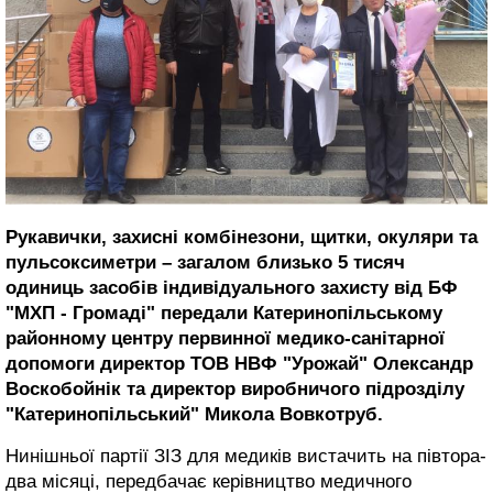
Рукавички, захисні комбінезони, щитки, окуляри та
пульсоксиметри – загалом близько 5 тисяч
одиниць засобів індивідуального захисту від БФ
"МХП - Громаді" передали Катеринопільському
районному центру первинної медико-санітарної
допомоги
директор ТОВ НВФ "Урожай" Олександр
Воскобойнік та директор виробничого підрозділу
"Катеринопільський" Микола Вовкотруб.
Нинішньої партії ЗІЗ для медиків вистачить на півтора-
два місяці, передбачає керівництво медичного