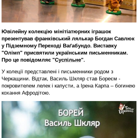
Ювілейну колекцію мінітіатюрних іграшок
презентував франківський лялькар Богдан Савлюк
у Підземному Переході Ваґабундо. Виставку
"Олімп" присвятили українським письменникам.
Про це повідомляє "
Суспільне
".
У колеції представлені і письменники родом з
Черкащини. Відтак, Василь Шкляр став Бореєм -
покровителем лелек і капусти, а Ірена Карпа – богинею
кохання Афродітою.