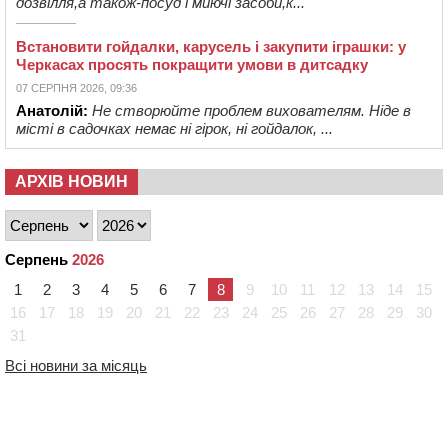
дозвілля,а також-посуд і миючі засоби,к...
Встановити гойдалки, карусель і закупити іграшки: у
Черкасах просять покращити умови в дитсадку
07 СЕРПНЯ 2026, 09:36
Анатолій:
Не створюйте проблем вихователям. Ніде в
місті в садочках немає ні гірок, ні гойдалок, ...
АРХІВ НОВИН
Серпень
2026
1
2
3
4
5
6
7
8
9
10
11
12
13
14
15
16
17
18
19
20
21
22
23
24
25
26
27
28
29
30
31
Всі новини за місяць