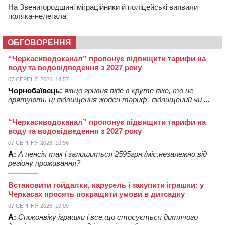
На Звенигородщині міграційники й поліцейські виявили
поляка-нелегала
ОБГОВОРЕННЯ
“Черкасиводоканал” пропонує підвищити тарифи на
воду та водовідведення з 2027 року
07 СЕРПНЯ 2026, 14:57
Чорнобаївець:
якщо гривня піде в круте піке, то не
врятують ці підвищення жоден тариф- підвищений чи ...
“Черкасиводоканал” пропонує підвищити тарифи на
воду та водовідведення з 2027 року
07 СЕРПНЯ 2026, 10:56
А:
А пенсія так і залишиться 2595грн./міс.незалежно від
регіону проживання?
Встановити гойдалки, карусель і закупити іграшки: у
Черкасах просять покращити умови в дитсадку
07 СЕРПНЯ 2026, 10:09
А:
Споконвіку іграшки і все,що стосується дитячого