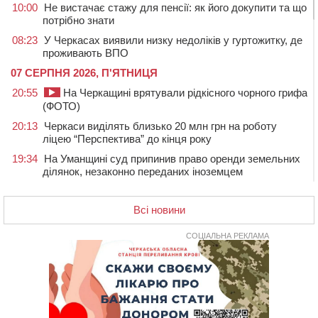
10:00
Не вистачає стажу для пенсії: як його докупити та що
потрібно знати
08:23
У Черкасах виявили низку недоліків у гуртожитку, де
проживають ВПО
07 СЕРПНЯ 2026, П'ЯТНИЦЯ
20:55
На Черкащині врятували рідкісного чорного грифа
(ФОТО)
20:13
Черкаси виділять близько 20 млн грн на роботу
ліцею “Перспектива” до кінця року
19:34
На Уманщині суд припинив право оренди земельних
ділянок, незаконно переданих іноземцем
19:00
Вихователька з Черкас і дві педагогині з області
стали фіналістками Global Teacher Prize Ukraine 2026
Всі новини
18:23
Зарядка, йога, сапи та нові знайомства: у Черкасах
закрили сезон літнього табору для людей поважного
СОЦІАЛЬНА РЕКЛАМА
віку
17:48
“Це страшна несправедливість”: мати хворого на
СМА 13-річного хлопця із Драбівщини просить
ОВА виділити кошти на дороговартісні ліки