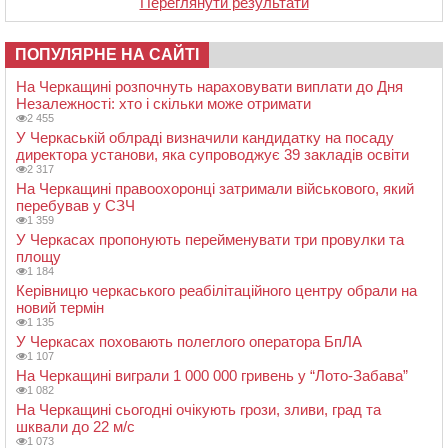
Переглянути результати
ПОПУЛЯРНЕ НА САЙТІ
На Черкащині розпочнуть нараховувати виплати до Дня
Незалежності: хто і скільки може отримати
2 455
У Черкаській облраді визначили кандидатку на посаду
директора установи, яка супроводжує 39 закладів освіти
2 317
На Черкащині правоохоронці затримали військового, який
перебував у СЗЧ
1 359
У Черкасах пропонують перейменувати три провулки та
площу
1 184
Керівницю черкаського реабілітаційного центру обрали на
новий термін
1 135
У Черкасах поховають полеглого оператора БпЛА
1 107
На Черкащині виграли 1 000 000 гривень у “Лото-Забава”
1 082
На Черкащині сьогодні очікують грози, зливи, град та
шквали до 22 м/с
1 073