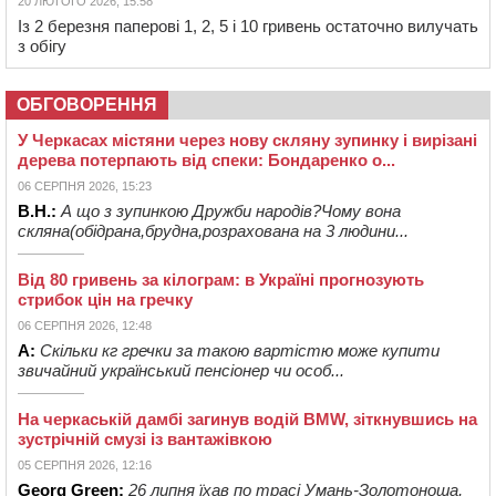
20 ЛЮТОГО 2026, 15:58
Із 2 березня паперові 1, 2, 5 і 10 гривень остаточно вилучать
з обігу
ОБГОВОРЕННЯ
У Черкасах містяни через нову скляну зупинку і вирізані
дерева потерпають від спеки: Бондаренко о...
06 СЕРПНЯ 2026, 15:23
В.Н.:
А що з зупинкою Дружби народів?Чому вона
скляна(обідрана,брудна,розрахована на 3 людини...
Від 80 гривень за кілограм: в Україні прогнозують
стрибок цін на гречку
06 СЕРПНЯ 2026, 12:48
А:
Скільки кг гречки за такою вартістю може купити
звичайний український пенсіонер чи особ...
На черкаській дамбі загинув водій BMW, зіткнувшись на
зустрічній смузі із вантажівкою
05 СЕРПНЯ 2026, 12:16
Georg Green:
26 липня їхав по трасі Умань-Золотоноша,