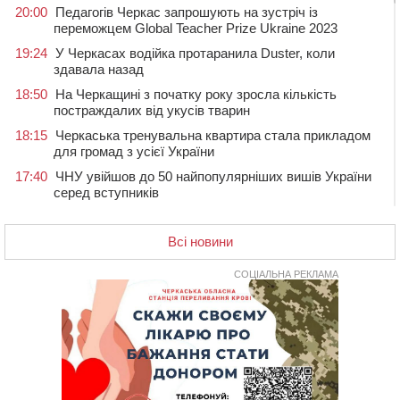
20:00
Педагогів Черкас запрошують на зустріч із
переможцем Global Teacher Prize Ukraine 2023
19:24
У Черкасах водійка протаранила Duster, коли
здавала назад
18:50
На Черкащині з початку року зросла кількість
постраждалих від укусів тварин
18:15
Черкаська тренувальна квартира стала прикладом
для громад з усієї України
17:40
ЧНУ увійшов до 50 найпопулярніших вишів України
серед вступників
17:07
На Хімселищі у Черкасах облаштували новий
контейнерний майданчик
Всі новини
16:32
Без розтину грудної клітки: у Черкасах 75-річній
пацієнтці замінили аортальний клапан
СОЦІАЛЬНА РЕКЛАМА
16:00
У Черкаському онкоцентрі встановили сонячну
електростанцію за понад пів мільйона гривень
15:30
У Київській області прощаються з полеглим на
фронті жителем Монастирищини
14:53
У Черкасах містяни через нову скляну зупинку і