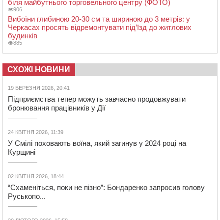
біля майбутнього торговельного центру (ФОТО)
906
Вибоїни глибиною 20-30 см та шириною до 3 метрів: у
Черкасах просять відремонтувати під’їзд до житлових
будинків
885
СХОЖІ НОВИНИ
19 БЕРЕЗНЯ 2026, 20:41
Підприємства тепер можуть завчасно продовжувати
бронювання працівників у Дії
24 КВІТНЯ 2026, 11:39
У Смілі поховають воїна, який загинув у 2024 році на
Курщині
02 КВІТНЯ 2026, 18:44
“Схаменіться, поки не пізно”: Бондаренко запросив голову
Руськопо...