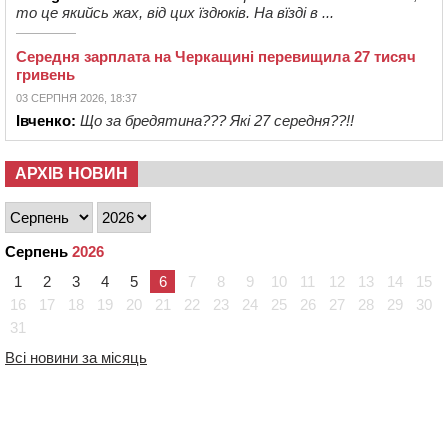
то це якийсь жах, від цих їздюків. На вїзді в ...
Середня зарплата на Черкащині перевищила 27 тисяч
гривень
03 СЕРПНЯ 2026, 18:37
Івченко:
Що за бредятина??? Які 27 середня??!!
АРХІВ НОВИН
Серпень
2026
1
2
3
4
5
6
7
8
9
10
11
12
13
14
15
16
17
18
19
20
21
22
23
24
25
26
27
28
29
30
31
Всі новини за місяць