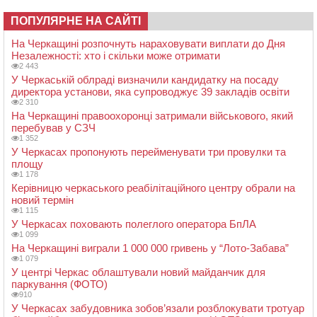
ПОПУЛЯРНЕ НА САЙТІ
На Черкащині розпочнуть нараховувати виплати до Дня
Незалежності: хто і скільки може отримати
2 443
У Черкаській облраді визначили кандидатку на посаду
директора установи, яка супроводжує 39 закладів освіти
2 310
На Черкащині правоохоронці затримали військового, який
перебував у СЗЧ
1 352
У Черкасах пропонують перейменувати три провулки та
площу
1 178
Керівницю черкаського реабілітаційного центру обрали на
новий термін
1 115
У Черкасах поховають полеглого оператора БпЛА
1 099
На Черкащині виграли 1 000 000 гривень у “Лото-Забава”
1 079
У центрі Черкас облаштували новий майданчик для
паркування (ФОТО)
910
У Черкасах забудовника зобов’язали розблокувати тротуар