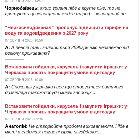
07 СЕРПНЯ 2026, 14:57
Чорнобаївець:
якщо гривня піде в круте піке, то не
врятують ці підвищення жоден тариф- підвищений чи ...
“Черкасиводоканал” пропонує підвищити тарифи на
воду та водовідведення з 2027 року
07 СЕРПНЯ 2026, 10:56
А:
А пенсія так і залишиться 2595грн./міс.незалежно від
регіону проживання?
Встановити гойдалки, карусель і закупити іграшки: у
Черкасах просять покращити умови в дитсадку
07 СЕРПНЯ 2026, 10:09
А:
Споконвіку іграшки і все,що стосується дитячого
дозвілля,а також-посуд і миючі засоби,к...
Встановити гойдалки, карусель і закупити іграшки: у
Черкасах просять покращити умови в дитсадку
07 СЕРПНЯ 2026, 09:36
Анатолій:
Не створюйте проблем вихователям. Ніде в
місті в садочках немає ні гірок, ні гойдалок, ...