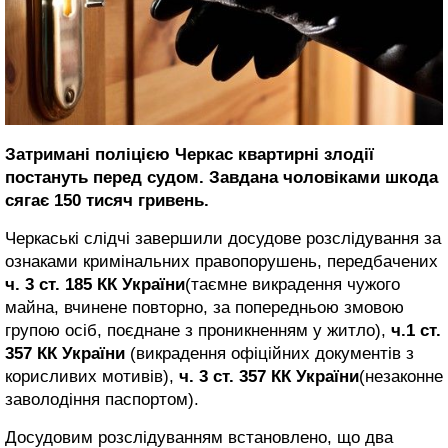
Затримані поліцією Черкас квартирні злодії
постануть перед судом. Завдана чоловіками шкода
сягає 150 тисяч гривень.
Черкаські слідчі завершили досудове розслідування за
ознаками кримінальних правопорушень, передбачених
ч. 3 ст. 185 КК України
(таємне викрадення чужого
майна, вчинене повторно, за попередньою змовою
групою осіб, поєднане з проникненням у житло),
ч.1 ст.
357 КК України
(викрадення офіційних документів з
корисливих мотивів),
ч. 3 ст. 357 КК України
(незаконне
заволодіння паспортом).
Досудовим розслідуванням встановлено, що два