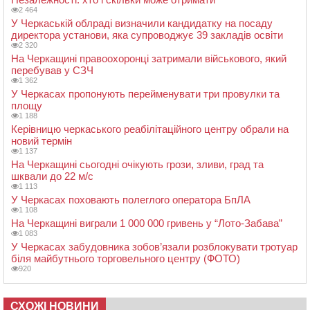
2 464
У Черкаській облраді визначили кандидатку на посаду
директора установи, яка супроводжує 39 закладів освіти
2 320
На Черкащині правоохоронці затримали військового, який
перебував у СЗЧ
1 362
У Черкасах пропонують перейменувати три провулки та
площу
1 188
Керівницю черкаського реабілітаційного центру обрали на
новий термін
1 137
На Черкащині сьогодні очікують грози, зливи, град та
шквали до 22 м/с
1 113
У Черкасах поховають полеглого оператора БпЛА
1 108
На Черкащині виграли 1 000 000 гривень у “Лото-Забава”
1 083
У Черкасах забудовника зобов’язали розблокувати тротуар
біля майбутнього торговельного центру (ФОТО)
920
СХОЖІ НОВИНИ