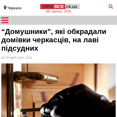
ПРО
ВСЕ
.ck.ua
Черкаси
08 серпня, 2026
“Домушники”, які обкрадали
домівки черкасців, на лаві
підсудних
05 ГРУДНЯ 2020, 16:32