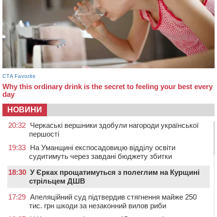
НОВИНИ
20:32
Черкаські вершники здобули нагороди української
першості
19:33
На Уманщині експосадовицю відділу освіти
судитимуть через завдані бюджету збитки
18:30
У Єрках прощатимуться з полеглим на Курщині
стрільцем ДШВ
17:29
Апеляційний суд підтвердив стягнення майже 250
тис. грн шкоди за незаконний вилов риби