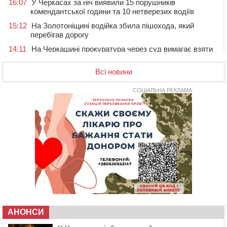
16:07
У Черкасах за ніч виявили 15 порушників
комендантської години та 10 нетверезих водіїв
15:12
На Золотоніщині водійка збила пішохода, який
перебігав дорогу
14:11
На Черкащині прокуратура через суд вимагає взяти
під охорону 188-річну церкву
Всі новини
13:00
У Смілі біля магазину під колесами вантажівки
загинула жінка
СОЦІАЛЬНА РЕКЛАМА
11:33
У Черкасах пропонують для приватизації
п’ятиповерховий об’єкт у центрі міста
10:00
Не вистачає стажу для пенсії: як його докупити та що
потрібно знати
08:23
У Черкасах виявили низку недоліків у гуртожитку, де
проживають ВПО
07 СЕРПНЯ 2026, П'ЯТНИЦЯ
20:55
На Черкащині врятували рідкісного чорного грифа
(ФОТО)
20:13
Черкаси виділять близько 20 млн грн на роботу
АНОНСИ
ліцею “Перспектива” до кінця року
19:34
На Уманщині суд припинив право оренди земельних