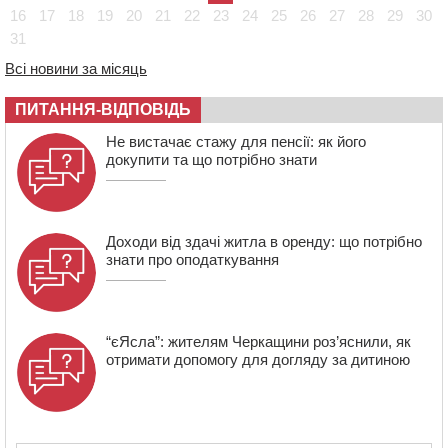
проведуть “Ше.Fest”
16
17
18
19
20
21
22
23
24
25
26
27
28
29
30
31
14:31
У Каневі аномальна спека призвела до перебоїв у
роботі електромереж та комунальних служб
Всі новини за місяць
14:02
На Черкащині намолотили перший мільйон тонн
зерна нового врожаю
ПИТАННЯ-ВІДПОВІДЬ
13:40
На Кам’янщині сталася масштабна пожежа
Не вистачає стажу для пенсії: як його
сміттєзвалища
докупити та що потрібно знати
Доходи від здачі житла в оренду: що потрібно
знати про оподаткування
“єЯсла”: жителям Черкащини роз’яснили, як
отримати допомогу для догляду за дитиною