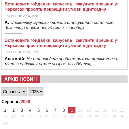
Встановити гойдалки, карусель і закупити іграшки: у
Черкасах просять покращити умови в дитсадку
07 СЕРПНЯ 2026, 10:09
А:
Споконвіку іграшки і все,що стосується дитячого
дозвілля,а також-посуд і миючі засоби,к...
Встановити гойдалки, карусель і закупити іграшки: у
Черкасах просять покращити умови в дитсадку
07 СЕРПНЯ 2026, 09:36
Анатолій:
Не створюйте проблем вихователям. Ніде в
місті в садочках немає ні гірок, ні гойдалок, ...
АРХІВ НОВИН
Серпень
2026
1
2
3
4
5
6
7
8
9
10
11
12
13
14
15
16
17
18
19
20
21
22
23
24
25
26
27
28
29
30
31