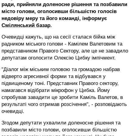
ради, прийняли доленосне рішення та позбавили
місто голови, оголосивши більшістю голосів
недовіру меру та його команді, інформує
Смілянський базар
.
Очевидці кажуть, що на сесії сталася бійка між
радником міського голови - Камілем Валетовим та
представником Правого Сектору, але це не завадило
депутатам оголосити Олексію Цибку імпічмент.
"Діалог між міським головою та громадою набрав
відверто агресивної форми та відбувався у
підвищеному тоні. Представник Правого сектору,
намагався відібрати мікрофон у Цибка. Йому
спробував завадити це зробити Каміль Валетов, в
результаті чого отримав розсічення", - розповідають
очевидці.
Згодом депутати ухвалили доленосне рішення та
позбавили місто голови, оголосивши більшістю