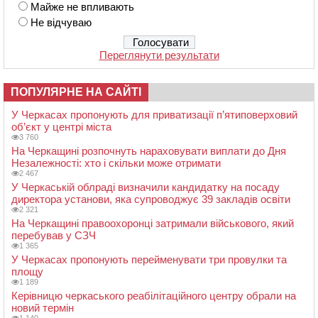
Майже не впливають
Не відчуваю
Переглянути результати
ПОПУЛЯРНЕ НА САЙТІ
У Черкасах пропонують для приватизації п’ятиповерховий
об’єкт у центрі міста
3 760
На Черкащині розпочнуть нараховувати виплати до Дня
Незалежності: хто і скільки може отримати
2 467
У Черкаській облраді визначили кандидатку на посаду
директора установи, яка супроводжує 39 закладів освіти
2 321
На Черкащині правоохоронці затримали військового, який
перебував у СЗЧ
1 365
У Черкасах пропонують перейменувати три провулки та
площу
1 189
Керівницю черкаського реабілітаційного центру обрали на
новий термін
1 140