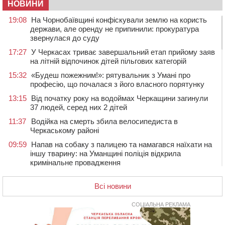
НОВИНИ
19:08
На Чорнобаївщині конфіскували землю на користь
держави, але оренду не припинили: прокуратура
звернулася до суду
17:27
У Черкасах триває завершальний етап прийому заяв
на літній відпочинок дітей пільгових категорій
15:32
«Будеш пожежним!»: рятувальник з Умані про
професію, що почалася з його власного порятунку
13:15
Від початку року на водоймах Черкащини загинули
37 людей, серед них 2 дітей
11:37
Водійка на смерть збила велосипедиста в
Черкаському районі
09:59
Напав на собаку з палицею та намагався наїхати на
іншу тварину: на Уманщині поліція відкрила
кримінальне провадження
08:44
Безкоштовне харчування, укриття та STEM: Черкаси
готують освітню галузь до нового навчального року
Всі новини
08 СЕРПНЯ 2026, СУБОТА
СОЦІАЛЬНА РЕКЛАМА
20:32
Черкаські вершники здобули нагороди української
першості