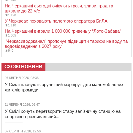
На Черкащині сьогодні очікують грози, зливи, град та
шквали до 22 м/с
1 120
У Черкасах поховають полеглого оператора БпЛА
1 110
На Черкащині виграли 1 000 000 гривень у “Лото-Забава”
1 085
“Черкасиводоканал” пропонує підвищити тарифи на воду та
водовідведення з 2027 року
940
СХОЖІ НОВИНИ
07 КВІТНЯ 2026, 08:36
У Смілі планують зручніший маршрут для маломобільних
жителів громади
11 ЧЕРВНЯ 2026, 09:47
У Смілі хочуть перетворити стару залізничну станцію на
спортивно-розвивальний...
07 СЕРПНЯ 2026, 12:50