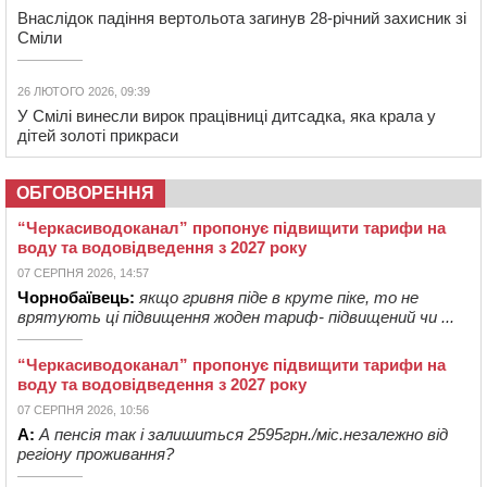
Внаслідок падіння вертольота загинув 28-річний захисник зі
Сміли
26 ЛЮТОГО 2026, 09:39
У Смілі винесли вирок працівниці дитсадка, яка крала у
дітей золоті прикраси
ОБГОВОРЕННЯ
“Черкасиводоканал” пропонує підвищити тарифи на
воду та водовідведення з 2027 року
07 СЕРПНЯ 2026, 14:57
Чорнобаївець:
якщо гривня піде в круте піке, то не
врятують ці підвищення жоден тариф- підвищений чи ...
“Черкасиводоканал” пропонує підвищити тарифи на
воду та водовідведення з 2027 року
07 СЕРПНЯ 2026, 10:56
А:
А пенсія так і залишиться 2595грн./міс.незалежно від
регіону проживання?