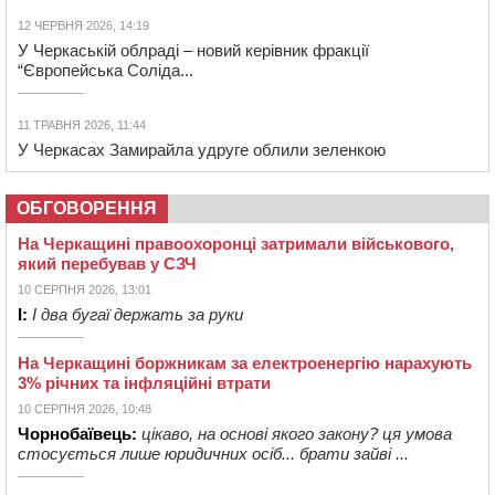
12 ЧЕРВНЯ 2026, 14:19
У Черкаській облраді – новий керівник фракції
“Європейська Соліда...
11 ТРАВНЯ 2026, 11:44
У Черкасах Замирайла удруге облили зеленкою
ОБГОВОРЕННЯ
На Черкащині правоохоронці затримали військового,
який перебував у СЗЧ
10 СЕРПНЯ 2026, 13:01
І:
І два бугаї держать за руки
На Черкащині боржникам за електроенергію нарахують
3% річних та інфляційні втрати
10 СЕРПНЯ 2026, 10:48
Чорнобаївець:
цікаво, на основі якого закону? ця умова
стосується лише юридичних осіб... брати зайві ...