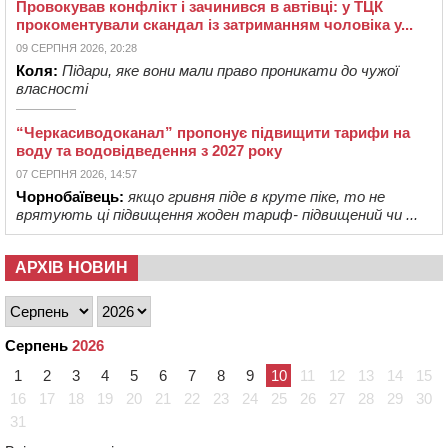
Провокував конфлікт і зачинився в автівці: у ТЦК
прокоментували скандал із затриманням чоловіка у...
09 СЕРПНЯ 2026, 20:28
Коля:
Підари, яке вони мали право проникати до чужої
власності
“Черкасиводоканал” пропонує підвищити тарифи на
воду та водовідведення з 2027 року
07 СЕРПНЯ 2026, 14:57
Чорнобаївець:
якщо гривня піде в круте піке, то не
врятують ці підвищення жоден тариф- підвищений чи ...
АРХІВ НОВИН
Серпень
2026
1
2
3
4
5
6
7
8
9
10
11
12
13
14
15
16
17
18
19
20
21
22
23
24
25
26
27
28
29
30
31