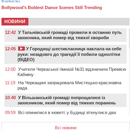
НОВИНИ
12:42
У Тальнівській громаді провели в останню путь
захисника, який помер від тяжкої хвороби
12:05
У Городищі шестикласниця наклала на себе
руки: незадовго до трагедії її побили однолітки
(ВІДЕО)
12:00
Учителя Черкаської гімназії №31 відзначили Премією
Кабміну
11:19
На Черкащині запрацювала Мистецько-краєзнавча
рада
10:40
У Вільшанській громаді попрощалися із
захисником, який помер від тяжких поранень
09:59
Всі опинилися в кюветі: у Будищі зіткнулися два
автомобілі та мотоцикл
09:20
На Черкащині боржникам за електроенергію
Всі новини