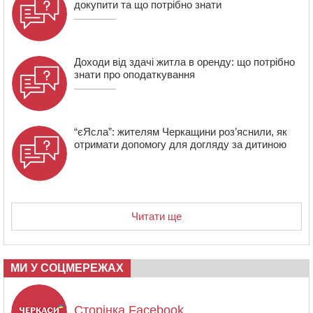
загинула жінка
докупити та що потрібно знати
11:33
У Черкасах пропонують для приватизації
п’ятиповерховий об’єкт у центрі міста
Доходи від здачі житла в оренду: що потрібно
знати про оподаткування
“єЯсла”: жителям Черкащини роз’яснили, як
отримати допомогу для догляду за дитиною
Читати ще
МИ У СОЦМЕРЕЖАХ
Сторінка Facebook