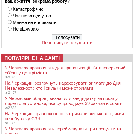
ваше життя, зокрема роботу?
Катастрофічно
Частково відчутно
Майже не впливають
Не відчуваю
Переглянути результати
ПОПУЛЯРНЕ НА САЙТІ
У Черкасах пропонують для приватизації п’ятиповерховий
об’єкт у центрі міста
3 925
На Черкащині розпочнуть нараховувати виплати до Дня
Незалежності: хто і скільки може отримати
2 467
У Черкаській облраді визначили кандидатку на посаду
директора установи, яка супроводжує 39 закладів освіти
2 322
На Черкащині правоохоронці затримали військового, який
перебував у СЗЧ
1 369
У Черкасах пропонують перейменувати три провулки та
площу