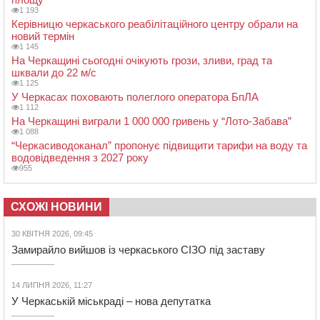
1 193
Керівницю черкаського реабілітаційного центру обрали на
новий термін
1 145
На Черкащині сьогодні очікують грози, зливи, град та
шквали до 22 м/с
1 125
У Черкасах поховають полеглого оператора БпЛА
1 112
На Черкащині виграли 1 000 000 гривень у “Лото-Забава”
1 088
“Черкасиводоканал” пропонує підвищити тарифи на воду та
водовідведення з 2027 року
955
СХОЖІ НОВИНИ
30 КВІТНЯ 2026, 09:45
Замирайло вийшов із черкаського СІЗО під заставу
14 ЛИПНЯ 2026, 11:27
У Черкаській міськраді – нова депутатка