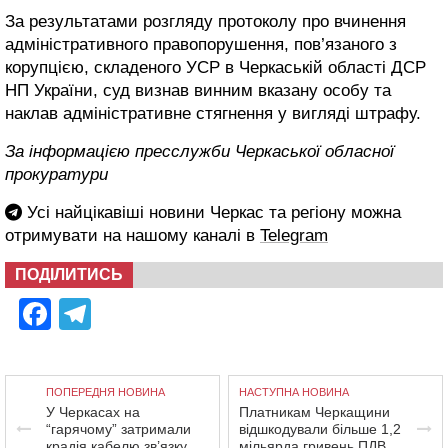
За результатами розгляду протоколу про вчинення
адміністративного правопорушення, пов’язаного з
корупцією, складеного УСР в Черкаській області ДСР
НП України, суд визнав винним вказану особу та
наклав адміністративне стягнення у вигляді штрафу.
За інформацією пресслужби Черкаської обласної
прокуратури
Усі найцікавіші новини Черкас та регіону можна
отримувати на нашому каналі в
Telegram
ПОДІЛИТИСЬ
Facebook
Telegram
ПОПЕРЕДНЯ НОВИНА
НАСТУПНА НОВИНА
У Черкасах на
Платникам Черкащини
“гарячому” затримали
відшкодували більше 1,2
крадія кабелю зв’язку
мільярда гривень ПДВ