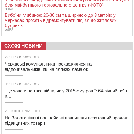
біля майбутнього торговельного центру (ФОТО)
891
Вибоїни глибиною 20-30 см та шириною до 3 метрів: у
Черкасах просять відремонтувати під’їзд до житлових
будинків
883
СХОЖІ НОВИНИ
22 ЧЕРВНЯ 2026, 16:05
Черкаські комунальники поскаржилися на
відпочивальників, які на пляжах ламают...
03 ЧЕРВНЯ 2026, 18:55
“Це зовсім не така війна, як у 2015-ому році”: 64-річний воїн
із ...
26 ЛЮТОГО 2026, 10:00
На Золотоніщині поліцейські припинили незаконний продаж
підакцизних товарів