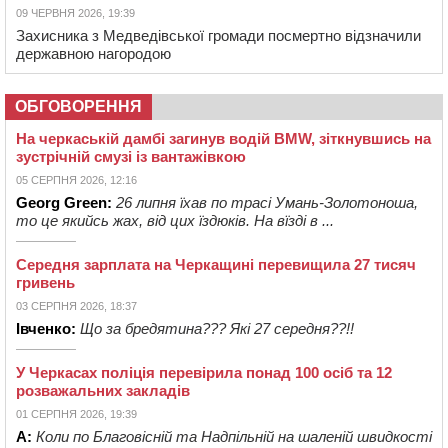
09 ЧЕРВНЯ 2026, 19:39
Захисника з Медведівської громади посмертно відзначили
державною нагородою
ОБГОВОРЕННЯ
На черкаській дамбі загинув водій BMW, зіткнувшись на
зустрічній смузі із вантажівкою
05 СЕРПНЯ 2026, 12:16
Georg Green:
26 липня їхав по трасі Умань-Золотоноша,
то це якийсь жах, від цих їздюків. На вїзді в ...
Середня зарплата на Черкащині перевищила 27 тисяч
гривень
03 СЕРПНЯ 2026, 18:37
Івченко:
Що за бредятина??? Які 27 середня??!!
У Черкасах поліція перевірила понад 100 осіб та 12
розважальних закладів
01 СЕРПНЯ 2026, 19:39
А:
Коли по Благовісній та Надпільній на шаленій швидкості