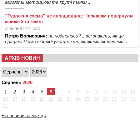
гасають мотоцикли та круті тачки...
“Туалетна схема” не спрацювала: Черкасам повернули
майже 2 га землі
31 ЛИПНЯ 2026, 13:27
Петро Борисович:
не поділились?... всі знають, як це
працює. Легко відслідкувати, хто,як,якими рішеннями...
АРХІВ НОВИН
Серпень
2026
1
2
3
4
5
6
7
8
9
10
11
12
13
14
15
16
17
18
19
20
21
22
23
24
25
26
27
28
29
30
31
Всі новини за місяць