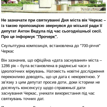
Не зазначати при святкуванні Дня міста вік Черкас –
із такою пропозицією звернувся до міської ради її
депутат Антон Ведула під час сьогоднішньої сесії.
Про це інформує
"Прочерк"
.
Скульптурна композиція, встановлена до ''700-річчя''
Черкас
Він зазначив, що офіційна «дата заснування» міста –
1286 рік – була встановлена в радянські часи з
ідеологічних міркувань. Натомість новітні дослідження
переконливо доводять, що ця дата є некоректною. У
зв’язку з цим депутат просив доти, доки історики не
досягнуть консенсусу щодо справжньої дати
заснування Черкас, уникати використання під час
святкувань точних дат.