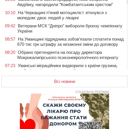
Авдіївку, нагородили “Комбатантським хрестом”
10:10
На Черкащині п’яний мотоцикліст зіткнувся з
мопедом: двоє людей у лікарні
09:42
Ветерани МСК “Дніпро” вибороли бронзу чемпіонату
України
08:57
На Уманщині підрядника зобов’язали сплатити понад
670 тис грн штрафу за незаконні зміни до договору
08:20
Обрано претендента на посаду директора
Мокрокалигірського психоневрологічного інтернату
07:23
Уманські міграційники видворили з країни грузина,
який відсидів термін у колонії
05 СЕРПНЯ 2026, СЕРЕДА
Всі новини
20:28
Наступні два дні на Черкащині прогнозують пік
африканського “пекла”
СОЦІАЛЬНА РЕКЛАМА
19:30
Проєкт просторового розвитку Корсунь-
Шевченківської громади рекомендували до
погодження
18:45
У Звенигородці влада заборонила проводити масові
заходи