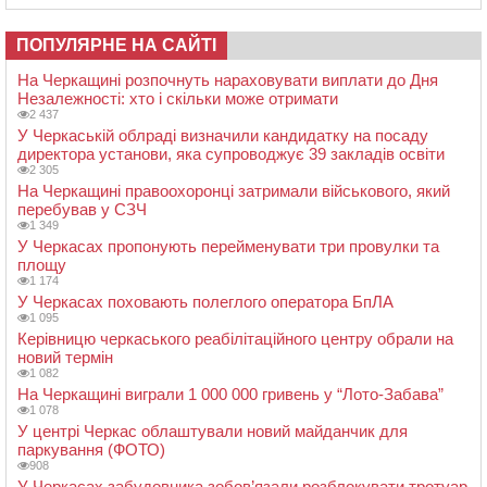
ПОПУЛЯРНЕ НА САЙТІ
На Черкащині розпочнуть нараховувати виплати до Дня
Незалежності: хто і скільки може отримати
2 437
У Черкаській облраді визначили кандидатку на посаду
директора установи, яка супроводжує 39 закладів освіти
2 305
На Черкащині правоохоронці затримали військового, який
перебував у СЗЧ
1 349
У Черкасах пропонують перейменувати три провулки та
площу
1 174
У Черкасах поховають полеглого оператора БпЛА
1 095
Керівницю черкаського реабілітаційного центру обрали на
новий термін
1 082
На Черкащині виграли 1 000 000 гривень у “Лото-Забава”
1 078
У центрі Черкас облаштували новий майданчик для
паркування (ФОТО)
908
У Черкасах забудовника зобов’язали розблокувати тротуар