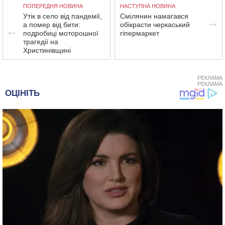
ПОПЕРЕДНЯ НОВИНА
НАСТУПНА НОВИНА
Утік в село від пандемії,
Смілянин намагався
а помер від бити:
обікрасти черкаський
подробиці моторошної
гіпермаркет
трагедії на
Христинівщині
РЕКЛАМА
РЕКЛАМА