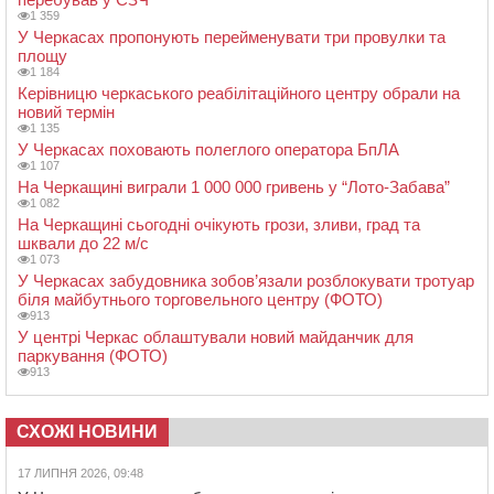
1 359
У Черкасах пропонують перейменувати три провулки та
площу
1 184
Керівницю черкаського реабілітаційного центру обрали на
новий термін
1 135
У Черкасах поховають полеглого оператора БпЛА
1 107
На Черкащині виграли 1 000 000 гривень у “Лото-Забава”
1 082
На Черкащині сьогодні очікують грози, зливи, град та
шквали до 22 м/с
1 073
У Черкасах забудовника зобов’язали розблокувати тротуар
біля майбутнього торговельного центру (ФОТО)
913
У центрі Черкас облаштували новий майданчик для
паркування (ФОТО)
913
СХОЖІ НОВИНИ
17 ЛИПНЯ 2026, 09:48