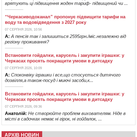
врятують ці підвищення жоден тариф- підвищений чи ...
“Черкасиводоканал” пропонує підвищити тарифи на
воду та водовідведення з 2027 року
07 СЕРПНЯ 2026, 10:56
А:
А пенсія так і залишиться 2595грн./міс.незалежно від
регіону проживання?
Встановити гойдалки, карусель і закупити іграшки: у
Черкасах просять покращити умови в дитсадку
07 СЕРПНЯ 2026, 10:09
А:
Споконвіку іграшки і все,що стосується дитячого
дозвілля,а також-посуд і миючі засоби,к...
Встановити гойдалки, карусель і закупити іграшки: у
Черкасах просять покращити умови в дитсадку
07 СЕРПНЯ 2026, 09:36
Анатолій:
Не створюйте проблем вихователям. Ніде в
місті в садочках немає ні гірок, ні гойдалок, ...
АРХІВ НОВИН