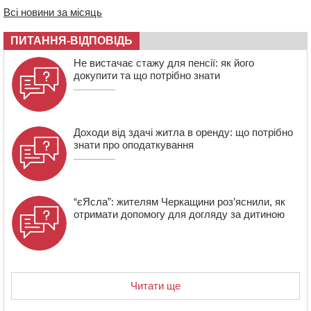
Всі новини за місяць
09:42
“Черкасиводоканал” пропонує підвищити
тарифи на воду та водовідведення з 2027 року
ПИТАННЯ-ВІДПОВІДЬ
09:08
Встановити гойдалки, карусель і закупити іграшки: у
Черкасах просять покращити умови в дитсадку
Не вистачає стажу для пенсії: як його
докупити та що потрібно знати
Доходи від здачі житла в оренду: що потрібно
знати про оподаткування
“єЯсла”: жителям Черкащини роз’яснили, як
отримати допомогу для догляду за дитиною
Читати ще