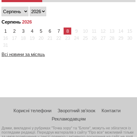
Серпень
2026
1
2
3
4
5
6
7
8
9
10
11
12
13
14
15
16
17
18
19
20
21
22
23
24
25
26
27
28
29
30
31
Всі новини за місяць
Корисні телефони
Зворотний зв’язок
Контакти
Рекламодавцям
Думки, викладені у рубриках "Точка зору" та "Блоги", можуть не збігатися із
поглядами редакції. Передрук матеріалів з сайту "Про все" можливий тільки
за умов розміщення у тексті прямого і активного посилання на сайт не далі