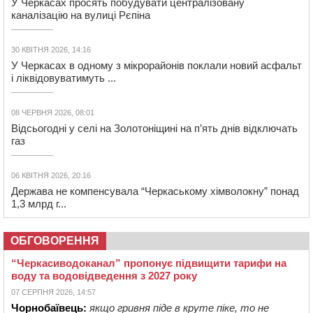
У Черкасах просять побудувати централізовану
каналізацію на вулиці Рєпіна
30 КВІТНЯ 2026, 14:16
У Черкасах в одному з мікрорайонів поклали новий асфальт
і ліквідовуватимуть ...
08 ЧЕРВНЯ 2026, 08:01
Відсьогодні у селі на Золотоніщині на п’ять днів відключать
газ
06 КВІТНЯ 2026, 20:16
Держава не компенсувала “Черкаському хімволокну” понад
1,3 млрд г...
ОБГОВОРЕННЯ
“Черкасиводоканал” пропонує підвищити тарифи на
воду та водовідведення з 2027 року
07 СЕРПНЯ 2026, 14:57
Чорнобаївець:
якщо гривня піде в круте піке, то не