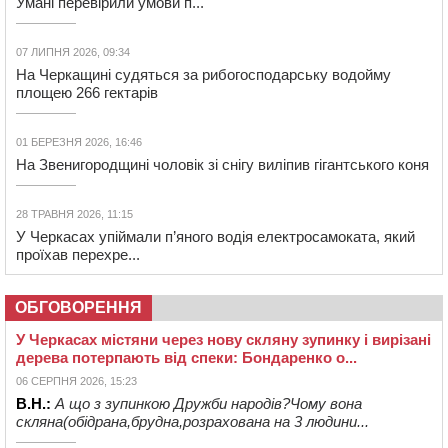
Умані перевірили умови п...
07 ЛИПНЯ 2026, 09:34
На Черкащині судяться за рибогосподарську водойму
площею 266 гектарів
01 БЕРЕЗНЯ 2026, 16:46
На Звенигородщині чоловік зі снігу виліпив гігантського коня
28 ТРАВНЯ 2026, 11:15
У Черкасах упіймали п’яного водія електросамоката, який
проїхав перехре...
ОБГОВОРЕННЯ
У Черкасах містяни через нову скляну зупинку і вирізані
дерева потерпають від спеки: Бондаренко о...
06 СЕРПНЯ 2026, 15:23
В.Н.:
А що з зупинкою Дружби народів?Чому вона
скляна(обідрана,брудна,розрахована на 3 людини...