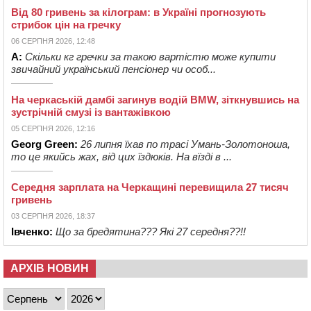
Від 80 гривень за кілограм: в Україні прогнозують
стрибок цін на гречку
06 СЕРПНЯ 2026, 12:48
А:
Скільки кг гречки за такою вартістю може купити
звичайний український пенсіонер чи особ...
На черкаській дамбі загинув водій BMW, зіткнувшись на
зустрічній смузі із вантажівкою
05 СЕРПНЯ 2026, 12:16
Georg Green:
26 липня їхав по трасі Умань-Золотоноша,
то це якийсь жах, від цих їздюків. На вїзді в ...
Середня зарплата на Черкащині перевищила 27 тисяч
гривень
03 СЕРПНЯ 2026, 18:37
Івченко:
Що за бредятина??? Які 27 середня??!!
АРХІВ НОВИН