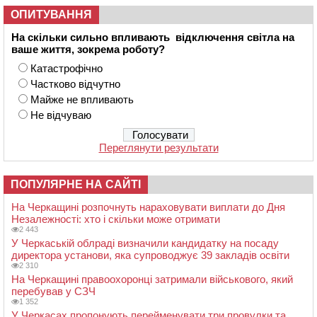
ОПИТУВАННЯ
На скільки сильно впливають відключення світла на
ваше життя, зокрема роботу?
Катастрофічно
Частково відчутно
Майже не впливають
Не відчуваю
Переглянути результати
ПОПУЛЯРНЕ НА САЙТІ
На Черкащині розпочнуть нараховувати виплати до Дня
Незалежності: хто і скільки може отримати
2 443
У Черкаській облраді визначили кандидатку на посаду
директора установи, яка супроводжує 39 закладів освіти
2 310
На Черкащині правоохоронці затримали військового, який
перебував у СЗЧ
1 352
У Черкасах пропонують перейменувати три провулки та