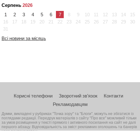
Серпень
2026
1
2
3
4
5
6
7
8
9
10
11
12
13
14
15
16
17
18
19
20
21
22
23
24
25
26
27
28
29
30
31
Всі новини за місяць
Корисні телефони
Зворотний зв’язок
Контакти
Рекламодавцям
Думки, викладені у рубриках "Точка зору" та "Блоги", можуть не збігатися із
поглядами редакції. Передрук матеріалів з сайту "Про все" можливий тільки
за умов розміщення у тексті прямого і активного посилання на сайт не далі
першого абзацу. Відповідальність за зміст рекламних оголошень та банерів
несе рекламодавець
© 2026, Всі права захищені