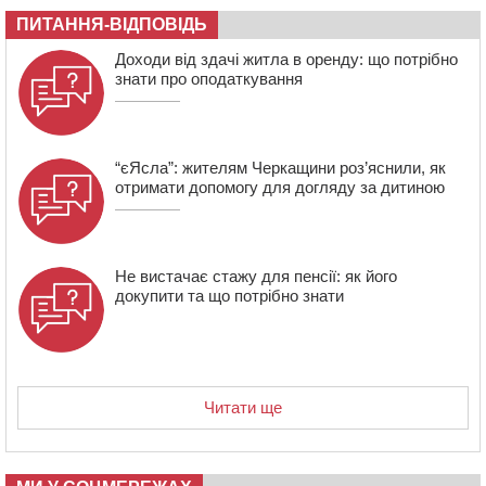
08:20
Обрано претендента на посаду директора
ПИТАННЯ-ВІДПОВІДЬ
Мокрокалигірського психоневрологічного інтернату
07:23
Уманські міграційники видворили з країни грузина,
Доходи від здачі житла в оренду: що потрібно
який відсидів термін у колонії
знати про оподаткування
“єЯсла”: жителям Черкащини роз’яснили, як
отримати допомогу для догляду за дитиною
Не вистачає стажу для пенсії: як його
докупити та що потрібно знати
Читати ще