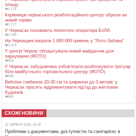
площу
1 178
Керівницю черкаського реабілітаційного центру обрали на
новий термін
1 117
У Черкасах поховають полеглого оператора БпЛА
1 099
На Черкащині виграли 1 000 000 гривень у “Лото-Забава”
1 079
У центрі Черкас облаштували новий майданчик для
паркування (ФОТО)
910
У Черкасах забудовника зобов’язали розблокувати тротуар
біля майбутнього торговельного центру (ФОТО)
906
Вибоїни глибиною 20-30 см та шириною до 3 метрів: у
Черкасах просять відремонтувати під’їзд до житлових
будинків
885
СХОЖІ НОВИНИ
21 ЧЕРВНЯ 2026, 16:36
Проблеми з документами, доступністю та санітарією: в