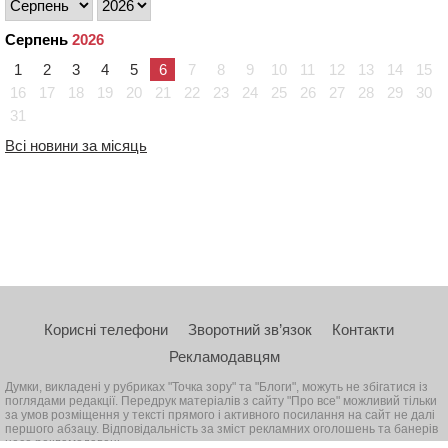
Серпень
2026
1
2
3
4
5
6
7
8
9
10
11
12
13
14
15
16
17
18
19
20
21
22
23
24
25
26
27
28
29
30
31
Всі новини за місяць
Корисні телефони
Зворотний зв’язок
Контакти
Рекламодавцям
Думки, викладені у рубриках "Точка зору" та "Блоги", можуть не збігатися із
поглядами редакції. Передрук матеріалів з сайту "Про все" можливий тільки
за умов розміщення у тексті прямого і активного посилання на сайт не далі
першого абзацу. Відповідальність за зміст рекламних оголошень та банерів
несе рекламодавець