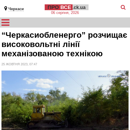
ПРО
ВСЕ
.ck.ua
Черкаси
06 серпня, 2026
“Черкасиобленерго” розчищає
високовольтні лінії
механізованою технікою
25 ЖОВТНЯ 2023, 07:47