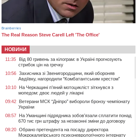
НОВИНИ
11:35
Від 80 гривень за кілограм: в Україні прогнозують
стрибок цін на гречку
10:56
Захисника зі Звенигородщини, який обороняв
Авдіївку, нагородили “Комбатантським хрестом”
10:10
На Черкащині п’яний мотоцикліст зіткнувся з
мопедом: двоє людей у лікарні
09:42
Ветерани МСК “Дніпро” вибороли бронзу чемпіонату
України
08:57
На Уманщині підрядника зобов’язали сплатити понад
670 тис грн штрафу за незаконні зміни до договору
08:20
Обрано претендента на посаду директора
Мокрокалигірського психоневрологічного інтернату