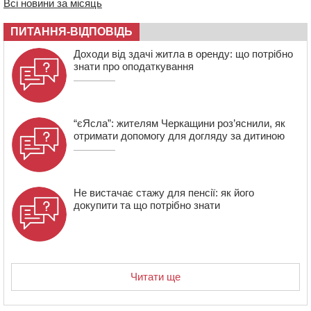
10:33
У Черкасах легковик зіткнувся із вантажівкою й
Всі новини за місяць
“відлетів” у стіну: постраждав підліток
ПИТАННЯ-ВІДПОВІДЬ
09:49
ДНК-експертиза через 21 місяць підтвердила
загибель захисника зі Сміли
Доходи від здачі житла в оренду: що потрібно
знати про оподаткування
“єЯсла”: жителям Черкащини роз’яснили, як
отримати допомогу для догляду за дитиною
Не вистачає стажу для пенсії: як його
докупити та що потрібно знати
Читати ще