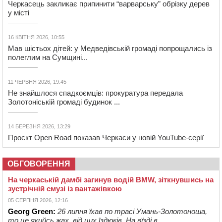
Черкасець закликає припинити “варварську” обрізку дерев
у місті
16 КВІТНЯ 2026, 10:55
Мав шістьох дітей: у Медведівській громаді попрощались із
полеглим на Сумщині...
11 ЧЕРВНЯ 2026, 19:45
Не знайшлося спадкоємців: прокуратура передала
Золотоніській громаді будинок ...
14 БЕРЕЗНЯ 2026, 13:29
Проєкт Open Road показав Черкаси у новій YouTube-серії
ОБГОВОРЕННЯ
На черкаській дамбі загинув водій BMW, зіткнувшись на
зустрічній смузі із вантажівкою
05 СЕРПНЯ 2026, 12:16
Georg Green:
26 липня їхав по трасі Умань-Золотоноша,
то це якийсь жах, від цих їздюків. На вїзді в ...