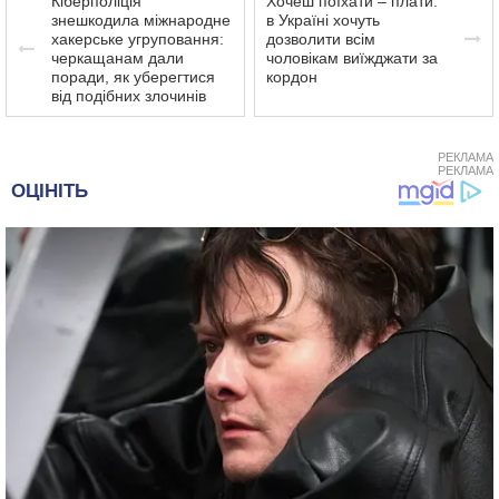
Кіберполіція
Хочеш поїхати – плати:
знешкодила міжнародне
в Україні хочуть
хакерське угруповання:
дозволити всім
черкащанам дали
чоловікам виїжджати за
поради, як уберегтися
кордон
від подібних злочинів
РЕКЛАМА
РЕКЛАМА