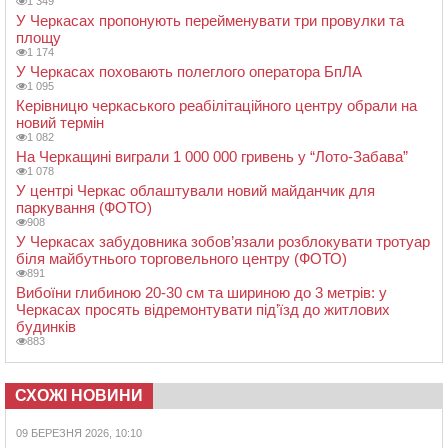
1 349
У Черкасах пропонують перейменувати три провулки та
площу
1 174
У Черкасах поховають полеглого оператора БпЛА
1 095
Керівницю черкаського реабілітаційного центру обрали на
новий термін
1 082
На Черкащині виграли 1 000 000 гривень у “Лото-Забава”
1 078
У центрі Черкас облаштували новий майданчик для
паркування (ФОТО)
908
У Черкасах забудовника зобов’язали розблокувати тротуар
біля майбутнього торговельного центру (ФОТО)
891
Вибоїни глибиною 20-30 см та шириною до 3 метрів: у
Черкасах просять відремонтувати під’їзд до житлових
будинків
883
СХОЖІ НОВИНИ
09 БЕРЕЗНЯ 2026, 10:10