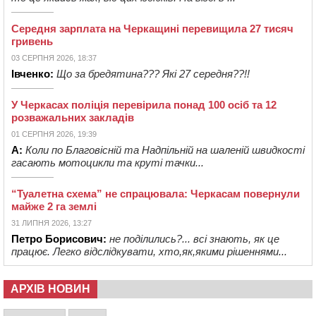
Середня зарплата на Черкащині перевищила 27 тисяч
гривень
03 СЕРПНЯ 2026, 18:37
Івченко:
Що за бредятина??? Які 27 середня??!!
У Черкасах поліція перевірила понад 100 осіб та 12
розважальних закладів
01 СЕРПНЯ 2026, 19:39
А:
Коли по Благовісній та Надпільній на шаленій швидкості
гасають мотоцикли та круті тачки...
“Туалетна схема” не спрацювала: Черкасам повернули
майже 2 га землі
31 ЛИПНЯ 2026, 13:27
Петро Борисович:
не поділились?... всі знають, як це
працює. Легко відслідкувати, хто,як,якими рішеннями...
АРХІВ НОВИН