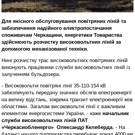
Для якісного обслуговування повітряних ліній та
забезпечення надійного електропостачання
споживачам Черкащини, енергетики Товариства
здійснюють розчистку високовольтних ліній за
допомогою механізованої техніки.
Нині розчистку трас високовольтних повітряних ліній
виконують працівники служби високовольтних ліній із
залученням бульдозера.
- Високовольтні повітряні лінії 35-110-154 кВ
забезпечують передачу значних обсягів електроенергії
на велику відстань, зокрема транзит електроенергії між
областями. Загалом високовольтні лінії є важливим
елементом енергосистеми України, - каже
начальник
служби високовольтних ліній ПАТ
«Черкасиобленерго» Олександр Келеберда.
- На
балансі нашого підприємства перебуває понад 4000 км