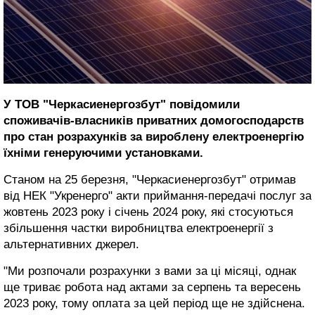
У ТОВ "Черкасиенергозбут" повідомили
споживачів-власників приватних домогосподарств
про стан розрахунків за вироблену електроенергію
їхніми генеруючими установками.
Станом на 25 березня, "Черкасиенергозбут" отримав
від НЕК "Укренерго" акти приймання-передачі послуг за
жовтень 2023 року і січень 2024 року, які стосуються
збільшення частки виробництва електроенергії з
альтернативних джерел.
"Ми розпочали розрахунки з вами за ці місяці, однак
ще триває робота над актами за серпень та вересень
2023 року, тому оплата за цей період ще не здійснена.