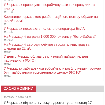
1 359
У Черкасах пропонують перейменувати три провулки та
площу
1 183
Керівницю черкаського реабілітаційного центру обрали на
новий термін
1 131
У Черкасах поховають полеглого оператора БпЛА
1 106
На Черкащині виграли 1 000 000 гривень у “Лото-Забава”
1 082
На Черкащині сьогодні очікують грози, зливи, град та
шквали до 22 м/с
969
У центрі Черкас облаштували новий майданчик для
паркування (ФОТО)
912
У Черкасах забудовника зобов’язали розблокувати тротуар
біля майбутнього торговельного центру (ФОТО)
911
СХОЖІ НОВИНИ
19 ТРАВНЯ 2026, 14:58
У Черкасах від початку року відремонтували понад 17