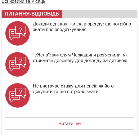
Всі новини за місяць
07:30
Понад 968 мільйонів гривень земельного податку
ПИТАННЯ-ВІДПОВІДЬ
сплатили на Черкащині
06 СЕРПНЯ 2026, ЧЕТВЕР
Доходи від здачі житла в оренду: що потрібно
знати про оподаткування
21:13
Вісім медалей, з яких чотири золоті: черкаські
спортсмени тріумфували на чемпіонаті України
“єЯсла”: жителям Черкащини роз’яснили, як
отримати допомогу для догляду за дитиною
Не вистачає стажу для пенсії: як його
докупити та що потрібно знати
Читати ще