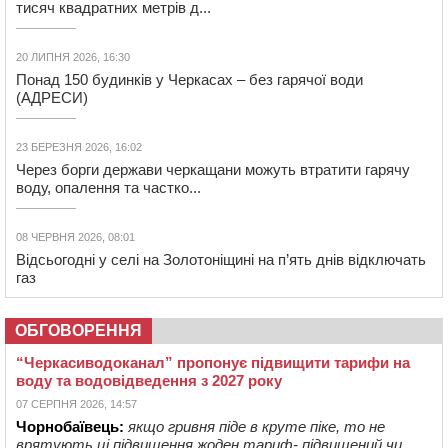
тисяч квадратних метрів д...
20 ЛИПНЯ 2026, 16:30
Понад 150 будинків у Черкасах – без гарячої води
(АДРЕСИ)
23 БЕРЕЗНЯ 2026, 16:02
Через борги держави черкащани можуть втратити гарячу
воду, опалення та частко...
08 ЧЕРВНЯ 2026, 08:01
Відсьогодні у селі на Золотоніщині на п’ять днів відключать
газ
ОБГОВОРЕННЯ
“Черкасиводоканал” пропонує підвищити тарифи на
воду та водовідведення з 2027 року
07 СЕРПНЯ 2026, 14:57
Чорнобаївець:
якщо гривня піде в круте піке, то не
врятують ці підвищення жоден тариф- підвищений чи ...