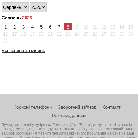
Серпень
2026
1
2
3
4
5
6
7
8
9
10
11
12
13
14
15
16
17
18
19
20
21
22
23
24
25
26
27
28
29
30
31
Всі новини за місяць
Корисні телефони
Зворотний зв’язок
Контакти
Рекламодавцям
Думки, викладені у рубриках "Точка зору" та "Блоги", можуть не збігатися із
поглядами редакції. Передрук матеріалів з сайту "Про все" можливий тільки
за умов розміщення у тексті прямого і активного посилання на сайт не далі
першого абзацу. Відповідальність за зміст рекламних оголошень та банерів