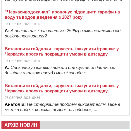
“Черкасиводоканал” пропонує підвищити тарифи на
воду та водовідведення з 2027 року
07 СЕРПНЯ 2026, 10:56
А:
А пенсія так і залишиться 2595грн./міс.незалежно від
регіону проживання?
Встановити гойдалки, карусель і закупити іграшки: у
Черкасах просять покращити умови в дитсадку
07 СЕРПНЯ 2026, 10:09
А:
Споконвіку іграшки і все,що стосується дитячого
дозвілля,а також-посуд і миючі засоби,к...
Встановити гойдалки, карусель і закупити іграшки: у
Черкасах просять покращити умови в дитсадку
07 СЕРПНЯ 2026, 09:36
Анатолій:
Не створюйте проблем вихователям. Ніде в
місті в садочках немає ні гірок, ні гойдалок, ...
АРХІВ НОВИН