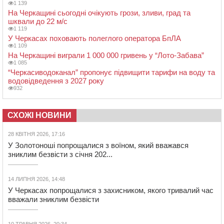
1 139
На Черкащині сьогодні очікують грози, зливи, град та
шквали до 22 м/с
1 119
У Черкасах поховають полеглого оператора БпЛА
1 109
На Черкащині виграли 1 000 000 гривень у “Лото-Забава”
1 085
“Черкасиводоканал” пропонує підвищити тарифи на воду та
водовідведення з 2027 року
932
СХОЖІ НОВИНИ
28 КВІТНЯ 2026, 17:16
У Золотоноші попрощалися з воїном, який вважався
зниклим безвісти з січня 202...
14 ЛИПНЯ 2026, 14:48
У Черкасах попрощалися з захисником, якого тривалий час
вважали зниклим безвісти
10 ТРАВНЯ 2026, 20:34