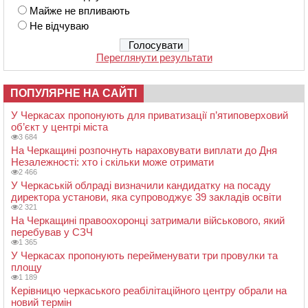
Майже не впливають
Не відчуваю
Переглянути результати
ПОПУЛЯРНЕ НА САЙТІ
У Черкасах пропонують для приватизації п’ятиповерховий
об’єкт у центрі міста
3 684
На Черкащині розпочнуть нараховувати виплати до Дня
Незалежності: хто і скільки може отримати
2 466
У Черкаській облраді визначили кандидатку на посаду
директора установи, яка супроводжує 39 закладів освіти
2 321
На Черкащині правоохоронці затримали військового, який
перебував у СЗЧ
1 365
У Черкасах пропонують перейменувати три провулки та
площу
1 189
Керівницю черкаського реабілітаційного центру обрали на
новий термін