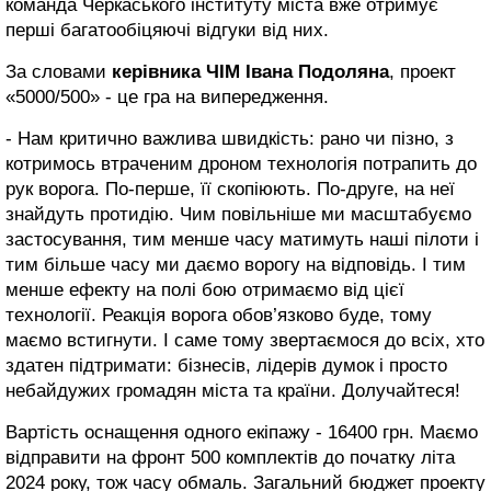
команда Черкаського інституту міста вже отримує
перші багатообіцяючі відгуки від них.
За словами
керівника ЧІМ Івана Подоляна
, проект
«5000/500» - це гра на випередження.
- Нам критично важлива швидкість: рано чи пізно, з
котримось втраченим дроном технологія потрапить до
рук ворога. По-перше, її скопіюють. По-друге, на неї
знайдуть протидію. Чим повільніше ми масштабуємо
застосування, тим менше часу матимуть наші пілоти і
тим більше часу ми даємо ворогу на відповідь. І тим
менше ефекту на полі бою отримаємо від цієї
технології. Реакція ворога обов’язково буде, тому
маємо встигнути. І саме тому звертаємося до всіх, хто
здатен підтримати: бізнесів, лідерів думок і просто
небайдужих громадян міста та країни. Долучайтеся!
Вартість оснащення одного екіпажу - 16400 грн. Маємо
відправити на фронт 500 комплектів до початку літа
2024 року, тож часу обмаль. Загальний бюджет проекту