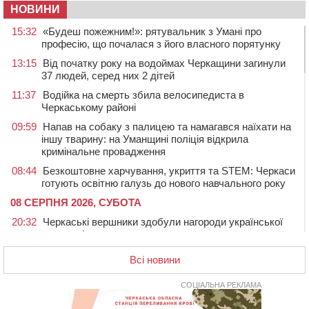
НОВИНИ
15:32
«Будеш пожежним!»: рятувальник з Умані про
професію, що почалася з його власного порятунку
13:15
Від початку року на водоймах Черкащини загинули
37 людей, серед них 2 дітей
11:37
Водійка на смерть збила велосипедиста в
Черкаському районі
09:59
Напав на собаку з палицею та намагався наїхати на
іншу тварину: на Уманщині поліція відкрила
кримінальне провадження
08:44
Безкоштовне харчування, укриття та STEM: Черкаси
готують освітню галузь до нового навчального року
08 СЕРПНЯ 2026, СУБОТА
20:32
Черкаські вершники здобули нагороди української
першості
19:33
На Уманщині експосадовицю відділу освіти
Всі новини
судитимуть через завдані бюджету збитки
СОЦІАЛЬНА РЕКЛАМА
18:30
У Єрках прощатимуться з полеглим на Курщині
стрільцем ДШВ