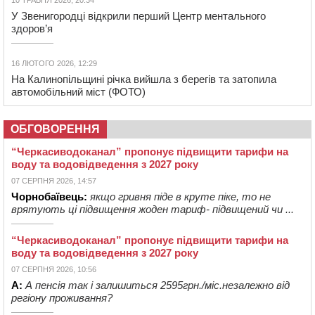
У Звенигородці відкрили перший Центр ментального
здоров’я
16 ЛЮТОГО 2026, 12:29
На Калинопільщині річка вийшла з берегів та затопила
автомобільний міст (ФОТО)
ОБГОВОРЕННЯ
“Черкасиводоканал” пропонує підвищити тарифи на
воду та водовідведення з 2027 року
07 СЕРПНЯ 2026, 14:57
Чорнобаївець:
якщо гривня піде в круте піке, то не
врятують ці підвищення жоден тариф- підвищений чи ...
“Черкасиводоканал” пропонує підвищити тарифи на
воду та водовідведення з 2027 року
07 СЕРПНЯ 2026, 10:56
А:
А пенсія так і залишиться 2595грн./міс.незалежно від
регіону проживання?