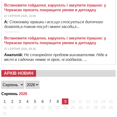
Встановити гойдалки, карусель і закупити іграшки: у
Черкасах просять покращити умови в дитсадку
07 СЕРПНЯ 2026, 10:09
А:
Споконвіку іграшки і все,що стосується дитячого
дозвілля,а також-посуд і миючі засоби,к...
Встановити гойдалки, карусель і закупити іграшки: у
Черкасах просять покращити умови в дитсадку
07 СЕРПНЯ 2026, 09:36
Анатолій:
Не створюйте проблем вихователям. Ніде в
місті в садочках немає ні гірок, ні гойдалок, ...
АРХІВ НОВИН
Серпень
2026
1
2
3
4
5
6
7
8
9
10
11
12
13
14
15
16
17
18
19
20
21
22
23
24
25
26
27
28
29
30
31