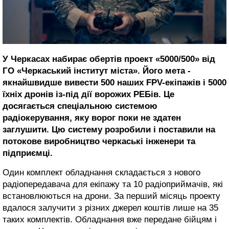
У Черкасах набирає обертів проект «5000/500» від
ГО «Черкаський інститут міста». Його мета -
якнайшвидше вивести 500 наших FPV-екіпажів і 5000
їхніх дронів із-під дії ворожих РЕБів. Це
досягається спеціальною системою
радіокерування, яку ворог поки не здатен
заглушити. Цю систему розробили і поставили на
потокове виробництво черкаські інженери та
підприємці.
Один комплект обладнання складається з нового
радіопередавача для екіпажу та 10 радіоприймачів, які
встановлюються на дрони. За перший місяць проекту
вдалося залучити з різних джерел коштів лише на 35
таких комплектів. Обладнання вже передане бійцям і