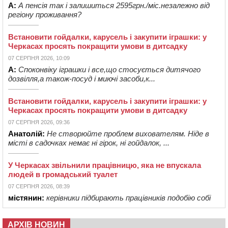
А:
А пенсія так і залишиться 2595грн./міс.незалежно від
регіону проживання?
Встановити гойдалки, карусель і закупити іграшки: у
Черкасах просять покращити умови в дитсадку
07 СЕРПНЯ 2026, 10:09
А:
Споконвіку іграшки і все,що стосується дитячого
дозвілля,а також-посуд і миючі засоби,к...
Встановити гойдалки, карусель і закупити іграшки: у
Черкасах просять покращити умови в дитсадку
07 СЕРПНЯ 2026, 09:36
Анатолій:
Не створюйте проблем вихователям. Ніде в
місті в садочках немає ні гірок, ні гойдалок, ...
У Черкасах звільнили працівницю, яка не впускала
людей в громадський туалет
07 СЕРПНЯ 2026, 08:39
містянин:
керівники підбирають працівників подобію собі
АРХІВ НОВИН