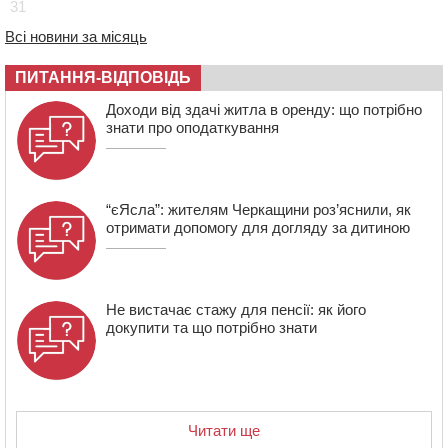
31
для громад з усієї України
17:40
ЧНУ увійшов до 50 найпопулярніших вишів України
Всі новини за місяць
серед вступників
ПИТАННЯ-ВІДПОВІДЬ
Доходи від здачі житла в оренду: що потрібно
знати про оподаткування
“єЯсла”: жителям Черкащини роз’яснили, як
отримати допомогу для догляду за дитиною
Не вистачає стажу для пенсії: як його
докупити та що потрібно знати
Читати ще