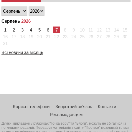
Серпень
2026
1
2
3
4
5
6
7
8
9
10
11
12
13
14
15
16
17
18
19
20
21
22
23
24
25
26
27
28
29
30
31
Всі новини за місяць
Корисні телефони
Зворотний зв’язок
Контакти
Рекламодавцям
Думки, викладені у рубриках "Точка зору" та "Блоги", можуть не збігатися із
поглядами редакції. Передрук матеріалів з сайту "Про все" можливий тільки
за умов розміщення у тексті прямого і активного посилання на сайт не далі