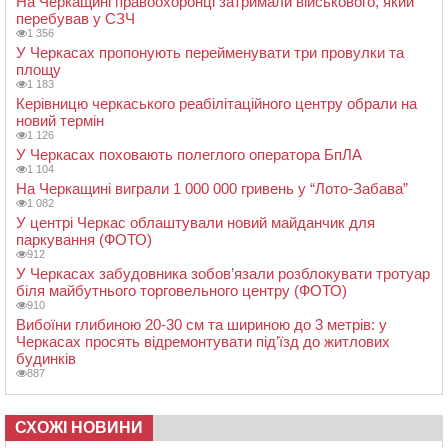
На Черкащині правоохоронці затримали військового, який
перебував у СЗЧ
1 356
У Черкасах пропонують перейменувати три провулки та
площу
1 183
Керівницю черкаського реабілітаційного центру обрали на
новий термін
1 126
У Черкасах поховають полеглого оператора БпЛА
1 104
На Черкащині виграли 1 000 000 гривень у “Лото-Забава”
1 082
У центрі Черкас облаштували новий майданчик для
паркування (ФОТО)
912
У Черкасах забудовника зобов’язали розблокувати тротуар
біля майбутнього торговельного центру (ФОТО)
910
Вибоїни глибиною 20-30 см та шириною до 3 метрів: у
Черкасах просять відремонтувати під’їзд до житлових
будинків
887
СХОЖІ НОВИНИ