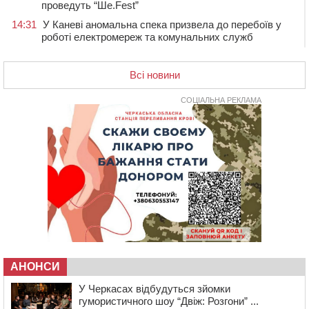
проведуть “Ше.Fest”
14:31
У Каневі аномальна спека призвела до перебоїв у
роботі електромереж та комунальних служб
14:02
На Черкащині намолотили перший мільйон тонн
зерна нового врожаю
Всі новини
13:40
На Кам’янщині сталася масштабна пожежа
сміттєзвалища
СОЦІАЛЬНА РЕКЛАМА
13:26
На Черкащині сьогодні очікують грози, зливи, град та
шквали до 22 м/с
12:50
Внаслідок падіння вертольота загинув 28-річний
захисник зі Сміли
12:15
У центрі Черкас не поділили дорогу водії двох ВАЗів
11:29
У Черкасах до середини серпня обмежать рух
транспорту на трьох вулицях
10:54
На Черкащині кількість укриттів збільшилась
уп’ятеро з початку повномасштабної війни
АНОНСИ
10:15
У Черкасах водій Audi Q5 спричинив аварію, не
пропустивши інший кросовер
У Черкасах відбудуться зйомки
гумористичного шоу “Двіж: Розгони” ...
09:42
“Черкасиводоканал” пропонує підвищити