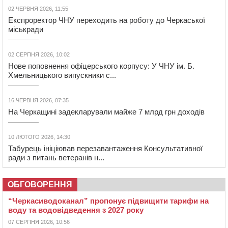
02 ЧЕРВНЯ 2026, 11:55
Експроректор ЧНУ переходить на роботу до Черкаської
міськради
02 СЕРПНЯ 2026, 10:02
Нове поповнення офіцерського корпусу: У ЧНУ ім. Б.
Хмельницького випускники с...
16 ЧЕРВНЯ 2026, 07:35
На Черкащині задекларували майже 7 млрд грн доходів
10 ЛЮТОГО 2026, 14:30
Табурець ініціював перезавантаження Консультативної
ради з питань ветеранів н...
ОБГОВОРЕННЯ
“Черкасиводоканал” пропонує підвищити тарифи на
воду та водовідведення з 2027 року
07 СЕРПНЯ 2026, 10:56