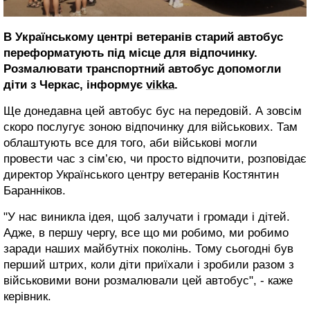
В Українському центрі ветеранів старий автобус
переформатують під місце для відпочинку.
Розмалювати транспортний автобус допомогли
діти з Черкас, інформує
vikka
.
Ще донедавна цей автобус бус на передовій. А зовсім
скоро послугує зоною відпочинку для військових. Там
облаштують все для того, аби військові могли
провести час з сім’єю, чи просто відпочити, розповідає
директор Українського центру ветеранів Костянтин
Баранніков.
"У нас виникла ідея, щоб залучати і громади і дітей.
Адже, в першу чергу, все що ми робимо, ми робимо
заради наших майбутніх поколінь. Тому сьогодні був
перший штрих, коли діти приїхали і зробили разом з
військовими вони розмалювали цей автобус", - каже
керівник.